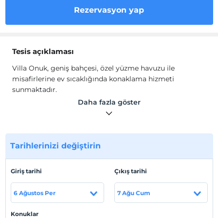
Rezervasyon yap
Tesis açıklaması
Villa Onuk, geniş bahçesi, özel yüzme havuzu ile
misafirlerine ev sıcaklığında konaklama hizmeti
sunmaktadır.
Villa içerisinde, oturma grubu, TV, klima, Wi-Fi, mutfak,
Daha fazla göster
çamaşır makinesi, bulaşık makinesi, mutfak araç ve
gereçleri, elektrikli su ısıtıcı ve jakuzi bulunmaktadır.
Tesis lokasyon bilgileri
Tarihlerinizi değiştirin
Kırkpınar Sapanca'da konumlanmaktadır.
Giriş tarihi
Çıkış tarihi
Haritada Göster
6 Ağustos Per
7 Ağu Cum
Konuklar