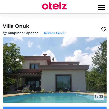
Villa Onuk
Kırkpınar, Sapanca
-
Haritada Göster
1
/
32