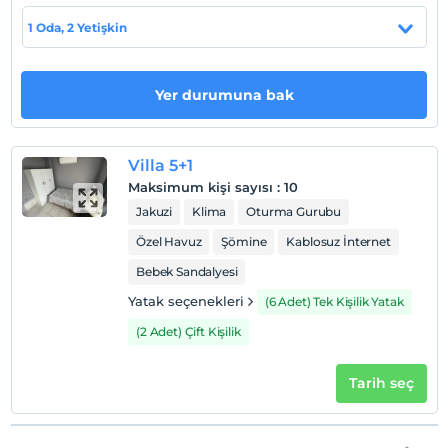
Otel koşulları
1 Oda, 2 Yetişkin
Check/in
En erken saat 14:00 ve sonrası
Yer durumuna bak
Check/out
En geç saat 11:00 ve öncesi
Evcil Hayvan
Villa 5+1
Evcil hayvan kabul edilmemektedir.
Maksimum kişi sayısı
:
10
Jakuzi
Klima
Oturma Gurubu
Sigara
Odalarda sigara içilmez
Özel Havuz
Şömine
Kablosuz İnternet
Giriş saatleri
Bebek Sandalyesi
Çocuklar
Yatak seçenekleri
(6 Adet) Tek Kişilik Yatak
2 yaşına kadar olan bebekler ücretsizdir.
(2 Adet) Çift Kişilik
Tesisin ücretsiz çocuk politkası yoktur
Tarih seç