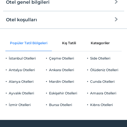
Otel genel bilgileri
Otel koşulları
Internet
Check/in
Ücretsiz Wi-fi
En erken saat 14:00 ve sonrası
Popüler Tatil Bölgeleri
Kış Tatili
Kategoriler
P
Ortak alanlar ve tüm odalar
Check/out
En geç saat 11:00 ve öncesi
İstanbul Otelleri
Çeşme Otelleri
Side Otelleri
Evcil Hayvan
Evcil hayvan kabul edilmemektedir.
Antalya Otelleri
Ankara Otelleri
Ölüdeniz Otelleri
Sigara
Odalarda sigara içilmez
Alanya Otelleri
Mardin Otelleri
Cunda Otelleri
Otopark
Çocuklar
2 yaşına kadar olan bebekler ücretsizdir.
Ücretsiz Özel Otopark
Ayvalık Otelleri
Eskişehir Otelleri
Amasra Otelleri
Tesisin ücretsiz çocuk politkası yoktur
Otopark (Tesis disinda)
İzmir Otelleri
Bursa Otelleri
Kıbrıs Otelleri