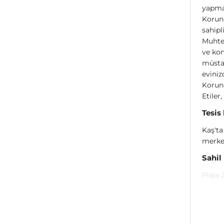
yapman
Koruna
sahipl
Muhteş
ve kon
müstak
eviniz
Koruna
Etiler
Tesis
Kaş't
merke
Sahil
Plaja 