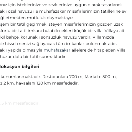
ız için isteklerinize ve zevklerinize uygun olarak tasarlandı.
klı özel havuzu ile muhafazakar misafirlerimizin tatillerine ev
iği etmekten mutluluk duymaktayız.
em bir tatil geçirmek isteyen misafirlerimizin gözden uzak
forlu bir tatil imkanı bulabilecekleri küçük bir villa. Villaya ait
il bahçe, korunaklı sonsuzluk havuzu vardır. Villamızda
de hissetmenizi sağlayacak tüm imkanlar bulunmaktadır.
klı yapıda olmasıyla
muhafazakar
ailelere de hitap eden Villa
, huzur dolu bir tatil sunmaktadır.
 lokasyon bilgileri
a konumlanmaktadır. Restoranlara 700 m, Markete 500 m,
z 2 km, havaalanı 120 km mesafededir.
2.5 km mesafededir.