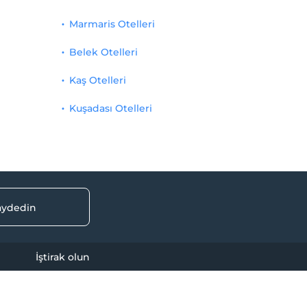
Marmaris Otelleri
Belek Otelleri
Kaş Otelleri
Kuşadası Otelleri
kaydedin
İştirak olun