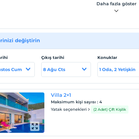
Daha fazla göster
rinizi değiştirin
arihi
Çıkış tarihi
Konuklar
ustos Cum
8 Ağu Cts
1 Oda, 2 Yetişkin
Villa 2+1
Maksimum kişi sayısı
:
4
Yatak seçenekleri
(2 Adet) Çift Kişilik