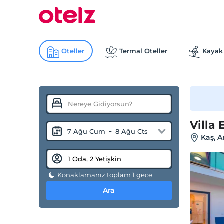
Oteller
Termal Oteller
Kayak 
Villa 
-
7 Ağu Cum
8 Ağu Cts
Kaş, A
Konaklamanız toplam 1 gece
Ara