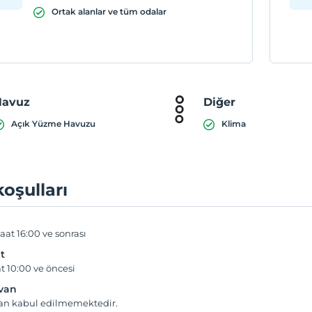
Ortak alanlar ve tüm odalar
Havuz
Diğer
Açık Yüzme Havuzu
Klima
koşulları
aat 16:00 ve sonrası
t
t 10:00 ve öncesi
yvan
van kabul edilmemektedir.