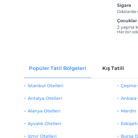
Sigara
Odalarda s
Çocuklar
2 yaşına k
Her bir oda
Popüler Tatil Bölgeleri
Kış Tatili
İstanbul Otelleri
Çeşme O
Antalya Otelleri
Ankara 
Alanya Otelleri
Mardin 
Ayvalık Otelleri
Eskişehi
İzmir Otelleri
Bursa O