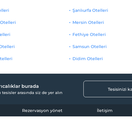
lleri
Şanlıurfa Otelleri
Otelleri
Mersin Otelleri
elleri
Fethiye Otelleri
Otelleri
Samsun Otelleri
telleri
Didim Otelleri
yrıcalıklar burada
Tesisinizi 
ı tesisler arasında siz de yer alın
Rezervasyon yönet
İletişim