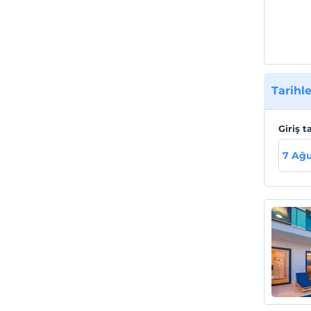
Tarihle
Giriş t
7 Ağ