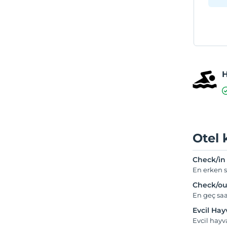
Otel 
Check/in
En erken s
Check/ou
En geç saa
Evcil Ha
Evcil hay