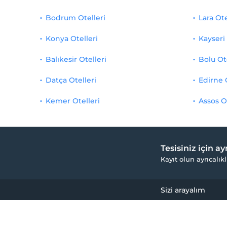
Bodrum Otelleri
Lara Ote
Konya Otelleri
Kayseri 
Balıkesir Otelleri
Bolu Ot
Datça Otelleri
Edirne 
Kemer Otelleri
Assos O
Tesisiniz için a
Kayıt olun ayrıcalıkl
Sizi arayalım