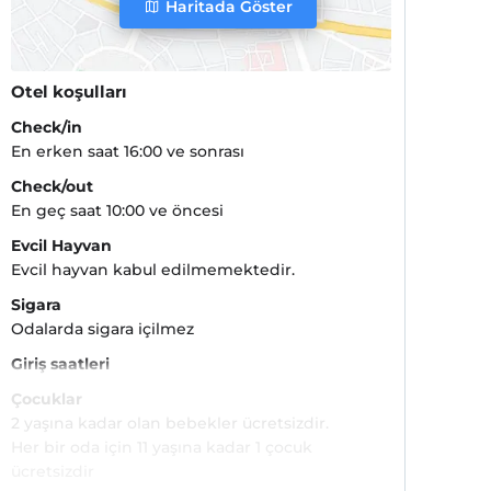
Haritada Göster
Otel koşulları
Check/in
En erken saat 16:00 ve sonrası
Check/out
En geç saat 10:00 ve öncesi
Evcil Hayvan
Evcil hayvan kabul edilmemektedir.
Sigara
Odalarda sigara içilmez
Giriş saatleri
Çocuklar
2 yaşına kadar olan bebekler ücretsizdir.
Her bir oda için 11 yaşına kadar 1 çocuk
ücretsizdir