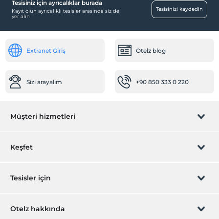
Tesisiniz için ayrıcalıklar burada
Ulaşım
Tesisinizi kaydedin
Kayıt olun ayrıcalıklı tesisler arasında siz de
yer alın
Transfer servisi (ücretli)
Sağlık
Extranet Giriş
Otelz blog
Hastaneye kolay ulaşım (15 dakika)
Aktiviteler
Sizi arayalım
+90 850 333 0 220
Kart oyunları
Ücretsiz
Okey takımı
Ücretsiz
Müşteri hizmetleri
Yoga
Ücretsiz
Rezervasyon yönet
Keşfet
Resepsiyon Hizmetleri
24 saat açık resepsiyon
Sizi arayalım
Hediye Kart
Tesisler için
Konsiyerj hizmeti
İştirak olun
Hızlı check-in/check-out
ZPara Nedir?
Hemen tesisinizi ekleyin
Otelz hakkında
Mağazalar