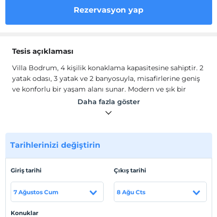
Rezervasyon yap
Tesis açıklaması
Villa Bodrum, 4 kişilik konaklama kapasitesine sahiptir. 2
yatak odası, 3 yatak ve 2 banyosuyla, misafirlerine geniş
ve konforlu bir yaşam alanı sunar. Modern ve şık bir
dekorasyonla donatılmış olan Villa Bodrum, tatiliniz
Daha fazla göster
boyunca evinizin rahatlığını aratmayacak.
Muğla Bodrum Bölgesi' nde yer alan kiralık
Villa
Bodrum
, konumu itibari ile misafirlerine deniz ve doğa
Tarihlerinizi değiştirin
içerisinde muhteşem bir konaklama sunuyor. Günlük
yaşantımızda geçen yoğun iş stresi ve şehir ortamısın
yüksek sesinden sıkılan tatil severlerimiz için doğanın
Giriş tarihi
Çıkış tarihi
tüm güzelliklerini, kuş seslerini, yeşilin ve mavinin göz
alıcı manzarasını deneyimleyebileceğiniz harika bir villa
7 Ağustos Cum
8 Ağu Cts
sunuyoruz.
Konuklar