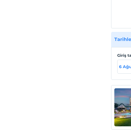
Marmar
huzurl
tatil f
ile en 
Tesis
Tarihle
Muğla 
Giriş t
6 Ağu