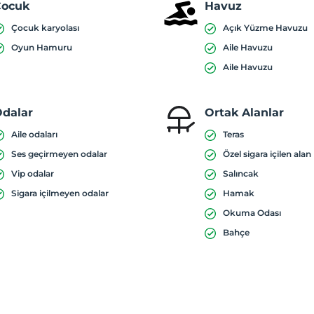
Çocuk
Havuz
Çocuk karyolası
Açık Yüzme Havuzu
Oyun Hamuru
Aile Havuzu
Aile Havuzu
dalar
Ortak Alanlar
Aile odaları
Teras
Ses geçirmeyen odalar
Özel sigara içilen alan
Vip odalar
Salıncak
Sigara içilmeyen odalar
Hamak
Okuma Odası
Bahçe