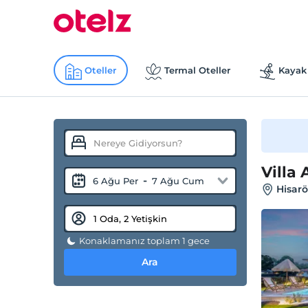
Oteller
Termal Oteller
Kayak 
Villa 
-
6 Ağu Per
7 Ağu Cum
Hisar
Konaklamanız toplam 1 gece
Ara