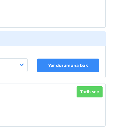
2 yaşına kadar olan bebekler ücretsizdir.
Her bir oda için 1. çocuk 12 yaşına kadar
ücretsizdir
Her bir oda için 2. çocuk 12 yaşına kadar
ücretsizdir
Yer durumuna bak
Tarih seç