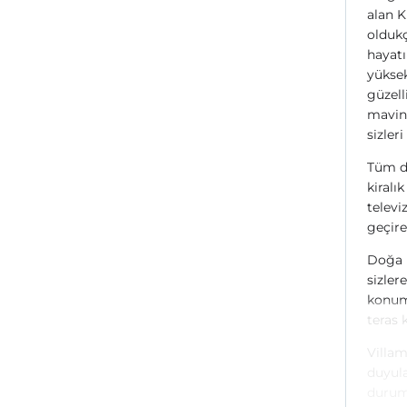
alan Ki
oldukç
hayatı
yüksek
güzell
mavini
sizleri
Tüm dö
kiralı
televi
geçireb
Doğa i
sizler
konuma
teras 
Villam
duyula
durumu