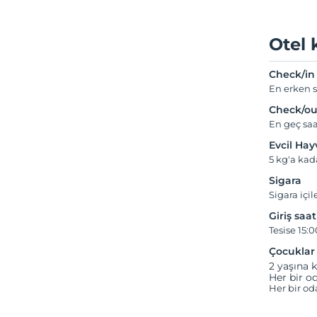
Otel 
Check/in
En erken s
Check/ou
En geç saa
Evcil Ha
5 kg'a kad
Sigara
Sigara içil
Giriş saat
Tesise 15:0
Çocuklar
2 yaşına k
Her bir od
Her bir od