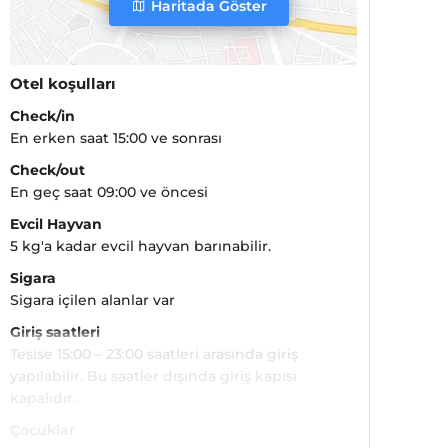
Haritada Göster
Otel koşulları
Check/in
En erken saat 15:00 ve sonrası
Check/out
En geç saat 09:00 ve öncesi
Evcil Hayvan
5 kg'a kadar evcil hayvan barınabilir.
Sigara
Sigara içilen alanlar var
Giriş saatleri
Tesise 15:00 – 23:00 saatleri arasında giriş
yapılabilir. Bu saatler dışında giriş kapısı
kapalıdır.
Çocuklar