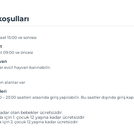
koşulları
aat 15:00 ve sonrası
t
t 09:00 ve öncesi
yvan
ar evcil hayvan barınabilir.
en alanlar var
leri
0 – 23:00 saatleri arasında giriş yapılabilir. Bu saatler dışında giriş kap
adar olan bebekler ücretsizdir.
a için 1. çocuk 12 yaşına kadar ücretsizdir
a için 2. çocuk 12 yaşına kadar ücretsizdir