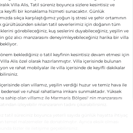
ralık Villa Alis, Tatil süreniz boyunca sizlere kesintisiz ve
a keyifli bir konaklama hizmeti sunacaktır. Günlük
mızda sıkça karşılaştığımız yoğun iş stresi ve şehir ortamının
 gürültüsünden sıkılan tatil severlerimiz için doğanın tüm
iklerini görebileceğiniz, kuş seslerini duyabileceğiniz, yeşilin ve
n göz alıcı manzarasını deneyimleyebileceğiniz harika bir villa
 bekliyor.
nem beklediğiniz o tatil keyfinin kesintisiz devam etmesi için
k Villa Alis özel olarak hazırlanmıştır. Villa içerisinde bulunan
zyon ve rahat mobilyalar ile villa içerisinde de keyifli dakikalar
ilirsiniz.
çerisinde olan villamız, yeşilin verdiği huzur ve temiz hava ile
e bedensel ve ruhsal rahatlama imkanı sunmaktadır. Yüksek
 sahip olan villamız ile Marmaris Bölgesi' nin manzarasını
katından izleyebilir manzaranın tadını çıkarabilirsiniz.
ız tatil süreciniz boyunca yeterli sayıda günlük hayatta ihtiyaç
n temel malzemeler ile donatılmıştır. Ayrıca eksik olması
nda bizler ile iletişime geçebilirsiniz.