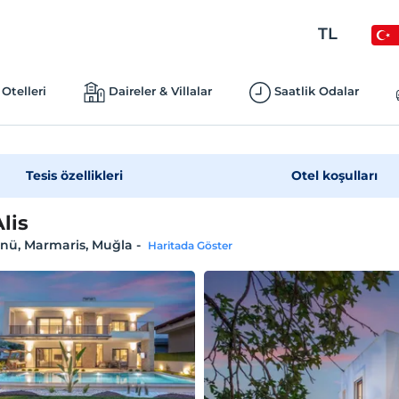
TL
Otelleri
Daireler & Villalar
Saatlik Odalar
Tesis özellikleri
Otel koşulları
Alis
önü, Marmaris, Muğla
-
Haritada Göster