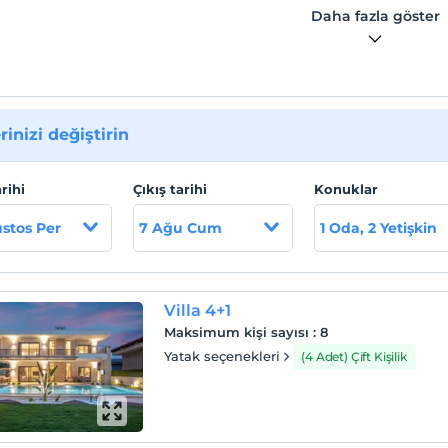
Daha fazla göster
is Bölgesi' nde yer alan Villa Alis; misafirlerine sakin ve
u bir bölgede şehir ortamının kalabalığından uzak mutlu bir
ırsatı sunar. Lüks yapısı ile tatil severlerimizi özel kılan villamız
iyi tatil deneyimi sizleri bekliyor.
 lokasyon bilgileri
rinizi değiştirin
Marmaris Bölgesi' nde yer almaktadır.
arihi
Çıkış tarihi
Konuklar
stos Per
7 Ağu Cum
1 Oda, 2 Yetişkin
Villa 4+1
Maksimum kişi sayısı
:
8
Yatak seçenekleri
(4 Adet) Çift Kişilik