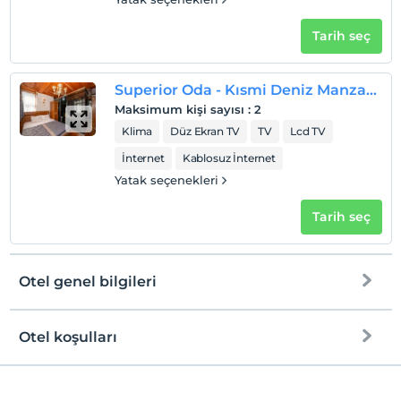
Tarih seç
Superior Oda - Kısmi Deniz Manzaralı
Maksimum kişi sayısı
:
2
Klima
Düz Ekran TV
TV
Lcd TV
İnternet
Kablosuz İnternet
Yatak seçenekleri
Tarih seç
Otel genel bilgileri
Otel koşulları
Internet
Check/in
Ücretsiz Wi-fi
En erken saat 14:00 ve sonrası