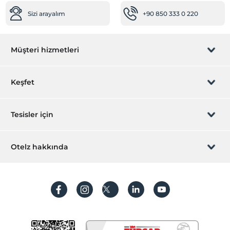
Fast Track (Hızlı Geçiş)
Ücretsiz
Sizi arayalım
+90 850 333 0 220
Temizlik Hizmetleri
Günlük temizlik hizmeti
Müşteri hizmetleri
Kuru temizleme
Rezervasyon yönet
Ortak Alanlar
Keşfet
Teras
Sizi arayalım
Özel sigara içilen alan
Hediye Kart
Tesisler için
Lobi
İştirak olun
ZPara Nedir?
Odalar
Hemen tesisinizi ekleyin
Otelz hakkında
Aile odaları
İletişim
Üye girişi
Villa/Daire ekleyin
Anti-Alerjik odalar
Hakkımızda
Sıkça sorulan sorular
Ses geçirmeyen odalar
Hesap oluştur
Sigara içilmeyen odalar
Sürdürülebilirlik
Kişisel Verilerin Korunması
Resepsiyon Hizmetleri
Koşullar ve şartlar