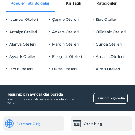
Popüler Tatil Bölgeleri
Kış Tatili
Kategoriler
P
Ortak alanlar ve tüm odalar
Check/out
En geç saat 12:00 ve öncesi
İstanbul Otelleri
Çeşme Otelleri
Side Otelleri
Evcil Hayvan
Evcil hayvan kabul edilmemektedir.
Antalya Otelleri
Ankara Otelleri
Ölüdeniz Otelleri
Sigara
Odalarda sigara içilmez
Alanya Otelleri
Mardin Otelleri
Cunda Otelleri
Otopark
Çocuklar
2 yaşına kadar olan bebekler ücretsizdir.
Ücretli Özel Otopark
Ayvalık Otelleri
Eskişehir Otelleri
Amasra Otelleri
Her bir oda için 3 yaşına kadar 1 çocuk ücretsizdir
Otopark (Tesis disinda)
İzmir Otelleri
Bursa Otelleri
Kıbrıs Otelleri
Tesisiniz için ayrıcalıklar burada
Spa ve Sağlık Olanakları
Tesisinizi kaydedin
Kayıt olun ayrıcalıklı tesisler arasında siz de
yer alın
Vip Oda
Aktiviteler
Extranet Giriş
Otelz blog
Emanet Dolapları
Ücretsiz