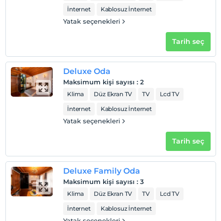
İnternet
Kablosuz İnternet
Yatak seçenekleri
Tarih seç
Deluxe Oda
Maksimum kişi sayısı
:
2
Klima
Düz Ekran TV
TV
Lcd TV
İnternet
Kablosuz İnternet
Yatak seçenekleri
Tarih seç
Deluxe Family Oda
Maksimum kişi sayısı
:
3
Klima
Düz Ekran TV
TV
Lcd TV
İnternet
Kablosuz İnternet
Yatak seçenekleri