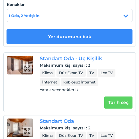
Konuklar
Otel koşulları
1 Oda, 2 Yetişkin
Check/in
En erken saat 14:00 ve sonrası
Check/out
Yer durumuna bak
En geç saat 12:00 ve öncesi
Evcil Hayvan
Evcil hayvan kabul edilmemektedir.
Standart Oda - Üç Kişilik
Maksimum kişi sayısı
:
3
Sigara
Klima
Düz Ekran TV
TV
Lcd TV
Odalarda sigara içilmez
İnternet
Kablosuz İnternet
Çocuklar
Yatak seçenekleri
2 yaşına kadar olan bebekler ücretsizdir.
Her bir oda için 3 yaşına kadar 1 çocuk ücretsizdir
Tarih seç
Standart Oda
Maksimum kişi sayısı
:
2
Klima
Düz Ekran TV
TV
Lcd TV