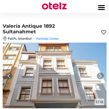
Valeria Antique 1892
Sultanahmet
Fatih, İstanbul
-
Haritada Göster
1
/
12