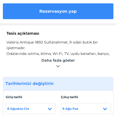
Rezervasyon yap
Tesis açıklaması
Valeria Antique 1892 Sultanahmet, 9 odalı butik bir
işletmedir.
Odalarında ısıtma, klima, Wi-Fi, TV, uydu kanalları, banyo,
duş, ücretsiz banyo malzemeleri ve havlu seti gibi
Daha fazla göster
olanaklar mevcuttur.
Tesis lokasyon bilgileri
İstanbul Fatih'te konumlanmaktadır.
Tarihlerinizi değiştirin
Giriş tarihi
Çıkış tarihi
Haritada Göster
8 Ağustos Cts
9 Ağu Paz