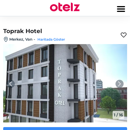
Toprak Hotel
Merkez, Van
-
Haritada Göster
1
/
16