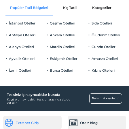
Ücretsiz Wi-fi
En erken saat 10:00 ve sonrası
Popüler Tatil Bölgeleri
Kış Tatili
Kategoriler
P
Ortak alanlar ve tüm odalar
Check/out
En geç saat 12:00 ve öncesi
İstanbul Otelleri
Çeşme Otelleri
Side Otelleri
Evcil Hayvan
Evcil hayvan kabul edilmemektedir.
Antalya Otelleri
Ankara Otelleri
Ölüdeniz Otelleri
Sigara
Odalarda sigara içilmez
Alanya Otelleri
Mardin Otelleri
Cunda Otelleri
Otopark
Çocuklar
2 yaşına kadar olan bebekler ücretsizdir.
Ücretsiz Halka Açık Otopark
Ayvalık Otelleri
Eskişehir Otelleri
Amasra Otelleri
Her bir oda için 5 yaşına kadar 1 çocuk ücretsizdir
Otopark (Tesis bünyesinde)
İzmir Otelleri
Bursa Otelleri
Kıbrıs Otelleri
Tesisiniz için ayrıcalıklar burada
Aktiviteler
Tesisinizi kaydedin
Kayıt olun ayrıcalıklı tesisler arasında siz de
yer alın
Tavla
Ücretsiz
Tekne turu
Extranet Giriş
Otelz blog
Tırmanış