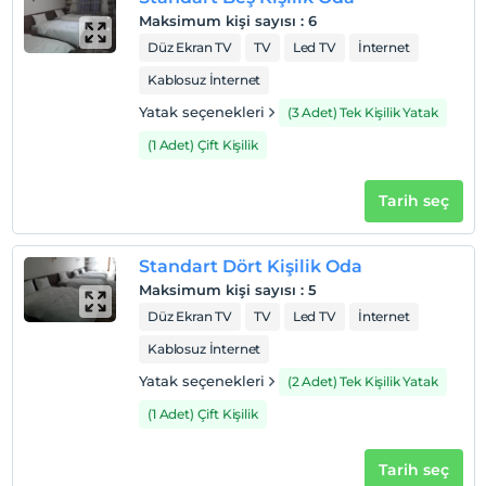
Maksimum kişi sayısı
:
6
Düz Ekran TV
TV
Led TV
İnternet
Kablosuz İnternet
Yatak seçenekleri
(3 Adet) Tek Kişilik Yatak
(1 Adet) Çift Kişilik
Tarih seç
Standart Dört Kişilik Oda
Maksimum kişi sayısı
:
5
Düz Ekran TV
TV
Led TV
İnternet
Kablosuz İnternet
Yatak seçenekleri
(2 Adet) Tek Kişilik Yatak
(1 Adet) Çift Kişilik
Tarih seç