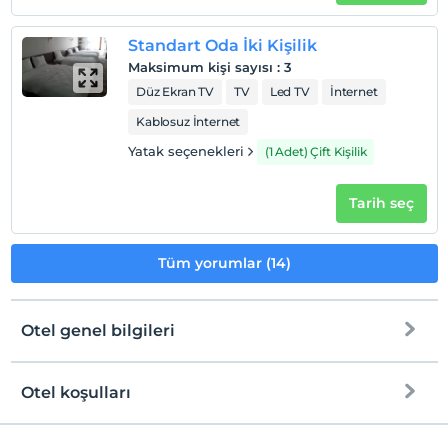
Standart Oda İki Kişilik
Maksimum kişi sayısı
:
3
Düz Ekran TV
TV
Led TV
İnternet
Kablosuz İnternet
Yatak seçenekleri
(1 Adet) Çift Kişilik
Tarih seç
Tüm yorumlar (14)
Otel genel bilgileri
Otel koşulları
Internet
Check/in