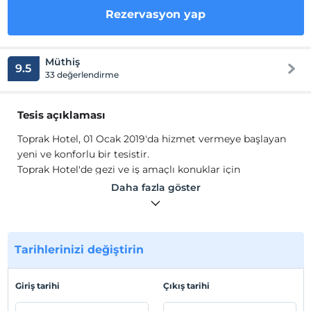
Rezervasyon yap
Müthiş
9.5
33 değerlendirme
Tesis açıklaması
Toprak Hotel, 01 Ocak 2019'da hizmet vermeye başlayan
yeni ve konforlu bir tesistir.
Toprak Hotel'de gezi ve iş amaçlı konuklar için
mükemmel bir konaklama merkezi olup, günlük tur
Daha fazla göster
hizmeti mevcuttur. Otelde personeller tarafından bir çok
yabancı dil konuşulmaktadır.
Tesis lokasyon bilgileri
Tarihlerinizi değiştirin
Tesis Van Merkez'de konumlanmaktadır.
Giriş tarihi
Çıkış tarihi