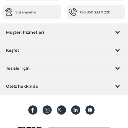
Okey takımı
Ücretsiz
Sizi arayalım
+90 850 333 0 220
Müşteri hizmetleri
Rezervasyon yönet
Keşfet
Sizi arayalım
Hediye Kart
Tesisler için
İştirak olun
ZPara Nedir?
Hemen tesisinizi ekleyin
Otelz hakkında
İletişim
Üye girişi
Villa/Daire ekleyin
Hakkımızda
Sıkça sorulan sorular
Hesap oluştur
Sürdürülebilirlik
Kişisel Verilerin Korunması