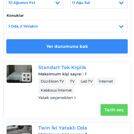
Haritada Göster
10 Ağustos Pzt
11 Ağu Sal
Konuklar
Otel koşulları
1 Oda, 2 Yetişkin
Check/in
En erken saat 10:00 ve sonrası
Yer durumuna bak
Check/out
En geç saat 12:00 ve öncesi
Evcil Hayvan
Standart Tek Kişilik
Evcil hayvan kabul edilmemektedir.
Maksimum kişi sayısı
:
1
Düz Ekran TV
TV
Led TV
İnternet
Sigara
Odalarda sigara içilmez
Kablosuz İnternet
Yatak seçenekleri
Çocuklar
2 yaşına kadar olan bebekler ücretsizdir.
Tarih seç
Her bir oda için 5 yaşına kadar 1 çocuk ücretsizdir
Twin İki Yataklı Oda