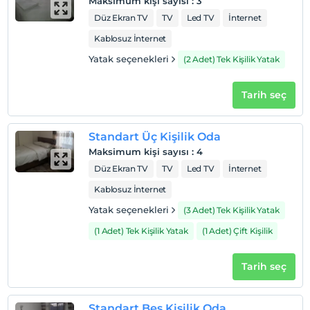
Maksimum kişi sayısı
:
3
Düz Ekran TV
TV
Led TV
İnternet
Kablosuz İnternet
Yatak seçenekleri
(2 Adet) Tek Kişilik Yatak
Tarih seç
Standart Üç Kişilik Oda
Maksimum kişi sayısı
:
4
Düz Ekran TV
TV
Led TV
İnternet
Kablosuz İnternet
Yatak seçenekleri
(3 Adet) Tek Kişilik Yatak
(1 Adet) Tek Kişilik Yatak
(1 Adet) Çift Kişilik
Tarih seç
Standart Beş Kişilik Oda