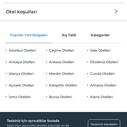
Otel koşulları
Internet
Check/in
Ücretsiz Wi-fi
En erken saat 14:00 ve sonrası
Popüler Tatil Bölgeleri
Kış Tatili
Kategoriler
P
Sadece ortak alanlar
Check/out
En geç saat 12:00 ve öncesi
İstanbul Otelleri
Çeşme Otelleri
Side Otelleri
Evcil Hayvan
Evcil hayvan kabul edilmemektedir.
Antalya Otelleri
Ankara Otelleri
Ölüdeniz Otelleri
Sigara
Sigara içilen alanlar var
Alanya Otelleri
Mardin Otelleri
Cunda Otelleri
Otopark
Çocuklar
1 yaşına kadar olan bebekler ücretsizdir.
Ücretsiz Özel Otopark
Ayvalık Otelleri
Eskişehir Otelleri
Amasra Otelleri
Her bir oda için 2 yaşına kadar 1 çocuk ücretsizdir
Otopark (Tesis bünyesinde)
İzmir Otelleri
Bursa Otelleri
Kıbrıs Otelleri
Tesisiniz için ayrıcalıklar burada
Tesisinizi kaydedin
Kayıt olun ayrıcalıklı tesisler arasında siz de