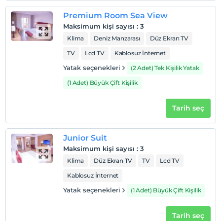
Premium Room Sea View
Maksimum kişi sayısı
:
3
Klima
Deniz Manzarası
Düz Ekran TV
TV
Lcd TV
Kablosuz İnternet
Yatak seçenekleri
(2 Adet) Tek Kişilik Yatak
(1 Adet) Büyük Çift Kişilik
Tarih seç
Junior Suit
Maksimum kişi sayısı
:
3
Klima
Düz Ekran TV
TV
Lcd TV
Kablosuz İnternet
Yatak seçenekleri
(1 Adet) Büyük Çift Kişilik
Tarih seç