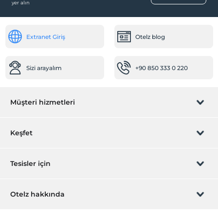
yer alın
Extranet Giriş
Otelz blog
Sizi arayalım
+90 850 333 0 220
Müşteri hizmetleri
Rezervasyon yönet
Keşfet
Sizi arayalım
Hediye Kart
Tesisler için
İştirak olun
ZPara Nedir?
Hemen tesisinizi ekleyin
Otelz hakkında
İletişim
Üye girişi
Villa/Daire ekleyin