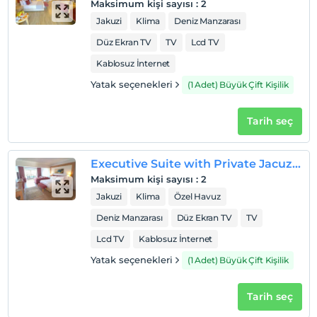
Çocuklar
Maksimum kişi sayısı
:
2
1 yaşına kadar olan bebekler ücretsizdir.
Jakuzi
Klima
Deniz Manzarası
Her bir oda için 2 yaşına kadar 1 çocuk ücretsizdir
Düz Ekran TV
TV
Lcd TV
Kablosuz İnternet
Yatak seçenekleri
(1 Adet) Büyük Çift Kişilik
Tarih seç
Executive Suite with Private Jacuzzi Pol
Maksimum kişi sayısı
:
2
Jakuzi
Klima
Özel Havuz
Deniz Manzarası
Düz Ekran TV
TV
Lcd TV
Kablosuz İnternet
Yatak seçenekleri
(1 Adet) Büyük Çift Kişilik
Tarih seç