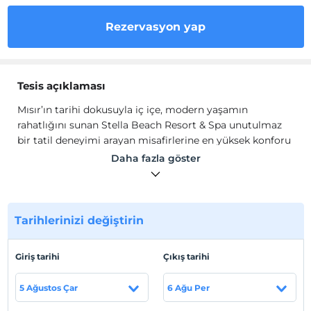
Rezervasyon yap
Tesis açıklaması
Mısır’ın tarihi dokusuyla iç içe, modern yaşamın
rahatlığını sunan Stella Beach Resort & Spa unutulmaz
bir tatil deneyimi arayan misafirlerine en yüksek konforu
ve hizmeti sunmak için tasarlandı. Lüks odaları ve
Daha fazla göster
misafirperver personeli ile Stella Beach Resort & Spa, her
yaştan misafire hitap eden bir tatil imkanı sağlar.
Otelimizde, farklı ihtiyaçlara göre dizayn edilmiş geniş ve
şık odalar bulunmaktadır. Her odada, misafirlerimizin
Tarihlerinizi değiştirin
konforu düşünülerek en son teknolojiyle donatılmış
olanaklar mevcuttur. Modern mobilyalar, zarif
Giriş tarihi
Çıkış tarihi
dekorasyon ve rahat yataklar ile günün yorgunluğundan
uzaklaşabileceğiniz bir ortam sunuyoruz.
5 Ağustos Çar
6 Ağu Per
Tesis lokasyon bilgileri