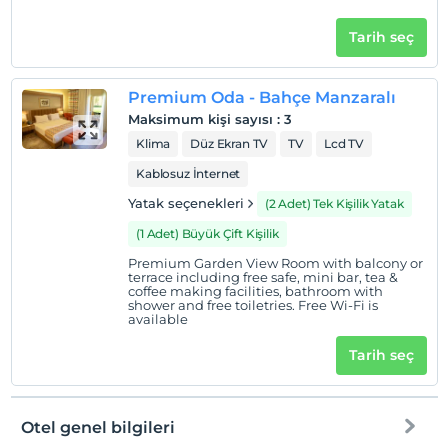
Tarih seç
Premium Oda - Bahçe Manzaralı
Maksimum kişi sayısı
:
3
Klima
Düz Ekran TV
TV
Lcd TV
Kablosuz İnternet
Yatak seçenekleri
(2 Adet) Tek Kişilik Yatak
(1 Adet) Büyük Çift Kişilik
Premium Garden View Room with balcony or
terrace including free safe, mini bar, tea &
coffee making facilities, bathroom with
shower and free toiletries. Free Wi-Fi is
available
Tarih seç
Otel genel bilgileri