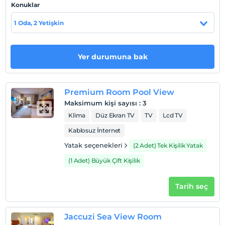
Konuklar
Mısır, Hurghada'da hizmet vermektedir.
1 Oda, 2 Yetişkin
Haritada Göster
Yer durumuna bak
Otel koşulları
Premium Room Pool View
Check/in
Maksimum kişi sayısı
:
3
En erken saat 14:00 ve sonrası
Klima
Düz Ekran TV
TV
Lcd TV
Check/out
Kablosuz İnternet
En geç saat 12:00 ve öncesi
Yatak seçenekleri
(2 Adet) Tek Kişilik Yatak
Evcil Hayvan
(1 Adet) Büyük Çift Kişilik
Evcil hayvan kabul edilmemektedir.
Sigara
Tarih seç
Sigara içilen alanlar var
Giriş saatleri
Jaccuzi Sea View Room