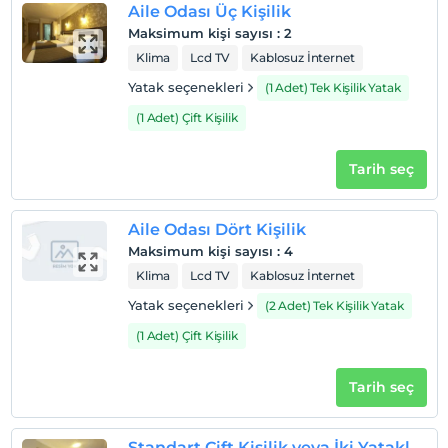
En geç saat 12:00 ve öncesi
Aile Odası Üç Kişilik
Evcil Hayvan
Maksimum kişi sayısı
:
2
Evcil hayvan kabul edilmemektedir.
Klima
Lcd TV
Kablosuz İnternet
Sigara
Yatak seçenekleri
(1 Adet) Tek Kişilik Yatak
Odalarda sigara içilmez
(1 Adet) Çift Kişilik
Çocuklar
2 yaşına kadar olan bebekler ücretsizdir.
Tarih seç
Her bir oda için 6 yaşına kadar 1 çocuk ücretsizdir
Aile Odası Dört Kişilik
Maksimum kişi sayısı
:
4
Klima
Lcd TV
Kablosuz İnternet
Yatak seçenekleri
(2 Adet) Tek Kişilik Yatak
(1 Adet) Çift Kişilik
Tarih seç
Standart Çift Kişilik veya İki Yataklı Oda