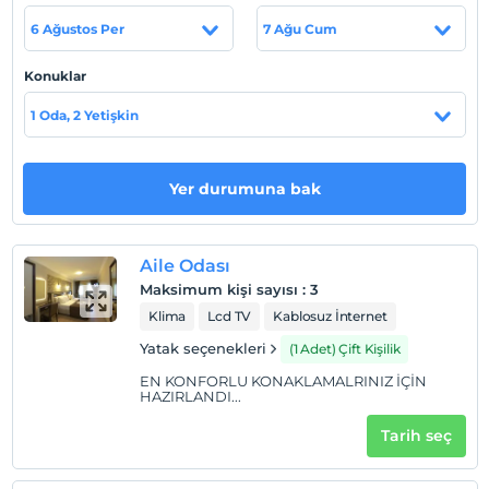
yenilenerek toplam 62 odadır.
6 Ağustos Per
7 Ağu Cum
Tesis lokasyon bilgileri
Konuklar
1991 yılında küçük bir şehir oteli olarak hizmet vermeye
başlayan otelimiz her geçen yıl hizmet kalitesini
1 Oda, 2 Yetişkin
arttırarak Eskişehir’in öncü ve köklü otellerinden biri
olmuştur. Geçen seneler içinde kapasite ve hizmet
çeşitliliğini arttırarak ve 2012 yılında tamamen
Yer durumuna bak
yenilenerek toplam 62 odadır.
Aile Odası
Haritada Göster
Maksimum kişi sayısı
:
3
Klima
Lcd TV
Kablosuz İnternet
Yatak seçenekleri
(1 Adet) Çift Kişilik
Otel koşulları
EN KONFORLU KONAKLAMALRINIZ İÇİN
HAZIRLANDI...
Check/in
En erken saat 12:00 ve sonrası
Tarih seç
Check/out