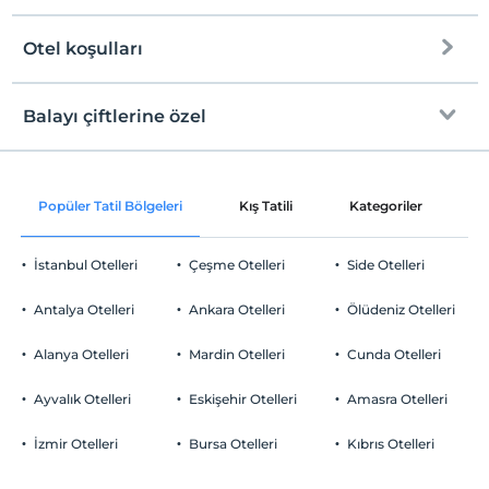
Otel koşulları
Internet
Check/in
Ücretsiz Wi-fi
En erken saat 12:00 ve sonrası
Balayı çiftlerine özel
Ortak alanlar ve tüm odalar
Check/out
En geç saat 12:00 ve öncesi
Oda süslemesi
Evcil Hayvan
Popüler Tatil Bölgeleri
Kış Tatili
Kategoriler
P
Evcil hayvan kabul edilmemektedir.
Sigara
İstanbul Otelleri
Çeşme Otelleri
Side Otelleri
Odalarda sigara içilmez
Otopark
Çocuklar
Antalya Otelleri
Ankara Otelleri
Ölüdeniz Otelleri
2 yaşına kadar olan bebekler ücretsizdir.
Ücretsiz Özel Otopark
Her bir oda için 6 yaşına kadar 1 çocuk ücretsizdir
Alanya Otelleri
Mardin Otelleri
Cunda Otelleri
Otopark (Tesis bünyesinde)
Ayvalık Otelleri
Eskişehir Otelleri
Amasra Otelleri
Özel Notları Görmek İçin Tıklayınız.
İzmir Otelleri
Bursa Otelleri
Kıbrıs Otelleri
Bebek