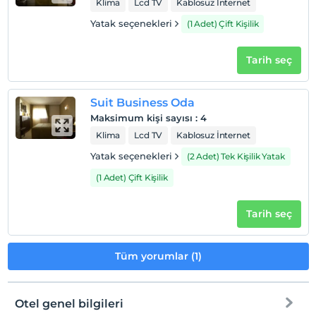
Klima
Lcd TV
Kablosuz İnternet
Yatak seçenekleri
(1 Adet) Çift Kişilik
Tarih seç
Suit Business Oda
Maksimum kişi sayısı
:
4
Klima
Lcd TV
Kablosuz İnternet
Yatak seçenekleri
(2 Adet) Tek Kişilik Yatak
(1 Adet) Çift Kişilik
Tarih seç
Tüm yorumlar (1)
Otel genel bilgileri