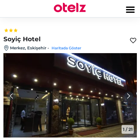
Soyiç Hotel
Merkez, Eskişehir
-
Haritada Göster
1
/
21