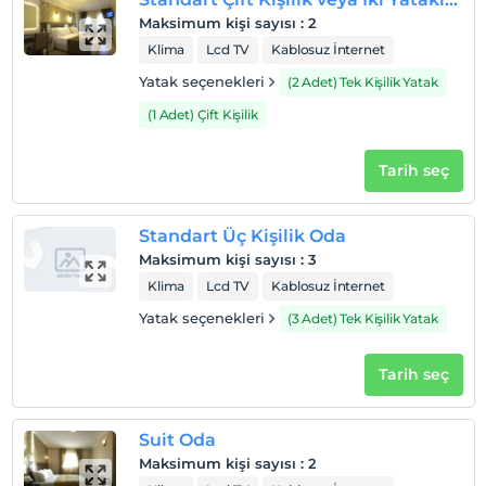
Maksimum kişi sayısı
:
2
Klima
Lcd TV
Kablosuz İnternet
Yatak seçenekleri
(2 Adet) Tek Kişilik Yatak
(1 Adet) Çift Kişilik
Tarih seç
Standart Üç Kişilik Oda
Maksimum kişi sayısı
:
3
Klima
Lcd TV
Kablosuz İnternet
Yatak seçenekleri
(3 Adet) Tek Kişilik Yatak
Tarih seç
Suit Oda
Maksimum kişi sayısı
:
2