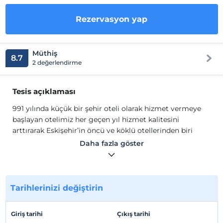
Rezervasyon yap
Müthiş
8.7
2 değerlendirme
Tesis açıklaması
991 yılında küçük bir şehir oteli olarak hizmet vermeye
başlayan otelimiz her geçen yıl hizmet kalitesini
arttırarak Eskişehir’in öncü ve köklü otellerinden biri
olmuştur. Geçen seneler içinde kapasite ve hizmet
Daha fazla göster
çeşitliliğini arttırarak ve 2012 yılında tamamen
yenilenerek toplam 62 odadır.
991 yılında küçük bir şehir oteli olarak hizmet vermeye
başlayan otelimiz her geçen yıl hizmet kalitesini
Tarihlerinizi değiştirin
arttırarak Eskişehir’in öncü ve köklü otellerinden biri
olmuştur. Geçen seneler içinde kapasite ve hizmet
Giriş tarihi
Çıkış tarihi
çeşitliliğini arttırarak ve 2012 yılında tamamen