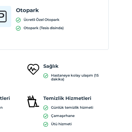
Otopark
Ücretli Özel Otopark
Otopark (Tesis disinda)
Sağlık
Hastaneye kolay ulaşım (15
dakika)
leri
Temizlik Hizmetleri
on
Günlük temizlik hizmeti
Çamaşırhane
Ütü hizmeti