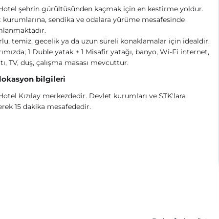
otel şehrin gürültüsünden kaçmak için en kestirme yoldur.
t kurumlarına, sendika ve odalara yürüme mesafesinde
lanmaktadır.
lu, temiz, gecelik ya da uzun süreli konaklamalar için idealdir.
ımızda; 1 Duble yatak + 1 Misafir yatağı, banyo, Wi-Fi internet,
tı, TV, duş, çalışma masası mevcuttur.
 lokasyon bilgileri
otel Kızılay merkezdedir. Devlet kurumları ve STK'lara
rek 15 dakika mesafededir.