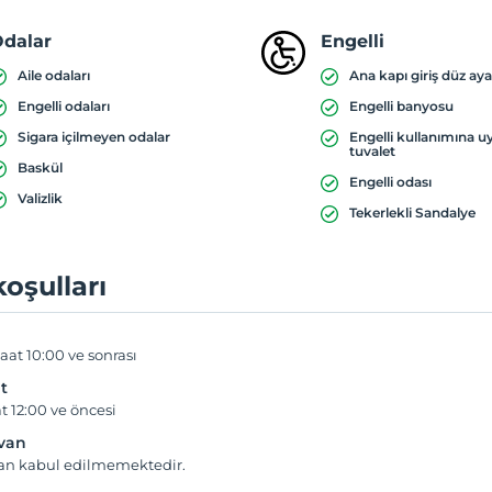
dalar
Engelli
Aile odaları
Ana kapı giriş düz aya
Engelli odaları
Engelli banyosu
Sigara içilmeyen odalar
Engelli kullanımına 
tuvalet
Baskül
Engelli odası
Valizlik
Tekerlekli Sandalye
koşulları
aat 10:00 ve sonrası
t
t 12:00 ve öncesi
yvan
van kabul edilmemektedir.