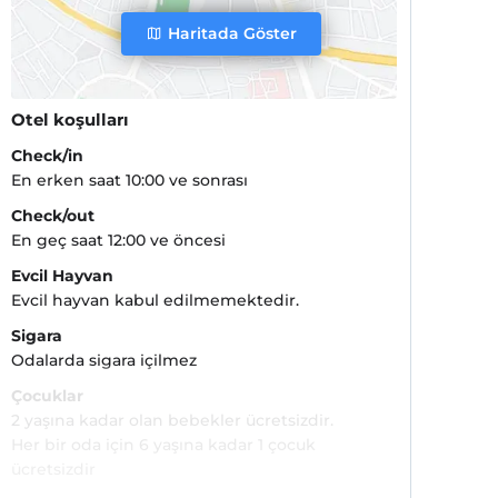
Haritada Göster
Otel koşulları
Check/in
En erken saat 10:00 ve sonrası
Check/out
En geç saat 12:00 ve öncesi
Evcil Hayvan
Evcil hayvan kabul edilmemektedir.
Sigara
Odalarda sigara içilmez
Çocuklar
2 yaşına kadar olan bebekler ücretsizdir.
Her bir oda için 6 yaşına kadar 1 çocuk
ücretsizdir