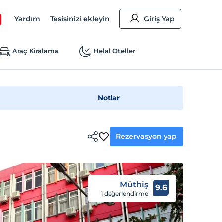
Yardım
Tesisinizi ekleyin
Giriş Yap
Araç Kiralama
Helal Oteller
Notlar
Rezervasyon yap
Müthiş
9.6
1 değerlendirme