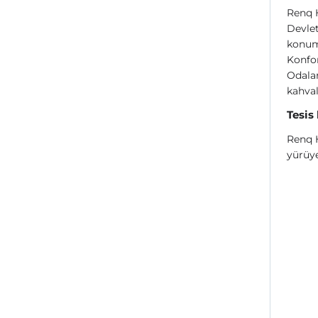
Renq H
Devle
konum
Konfor
Odalar
kahval
Tesis
Renq H
yürüye