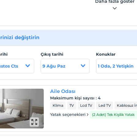
Daha fazla göster
rinizi değiştirin
arihi
Çıkış tarihi
Konuklar
stos Cts
9 Ağu Paz
1 Oda, 2 Yetişkin
Aile Odası
Maksimum kişi sayısı
:
4
Klima
TV
Lcd TV
Led TV
Kablosuz İ
Yatak seçenekleri
(2 Adet) Tek Kişilik Yatak