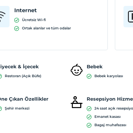
Internet
Ücretsiz Wi-fi
Ortak alanlar ve tüm odalar
iyecek & İçecek
Bebek
Restoran (Açık Büfe)
Bebek karyolası
ne Çıkan Özellikler
Resepsiyon Hizmet
Şehir merkezi
24 saat açık resepsiy
Emanet kasası
Bagaj muhafazası