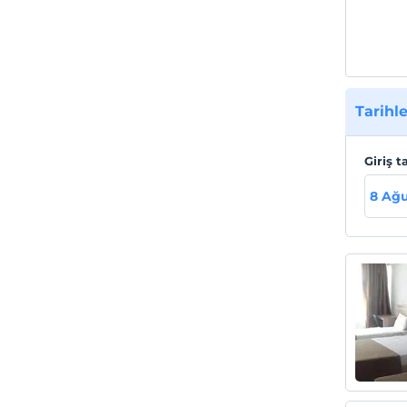
Tarihle
Giriş t
8 Ağu