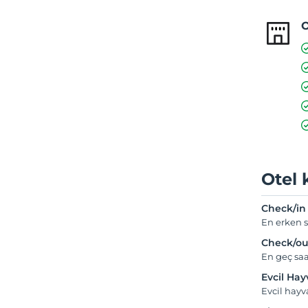
O
Otel 
Check/in
En erken s
Check/ou
En geç saa
Evcil Ha
Evcil hay