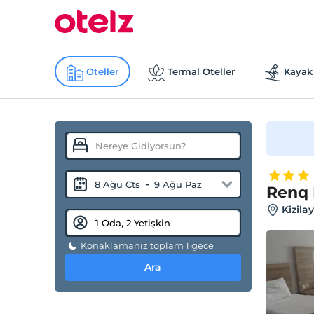
Oteller
Termal Oteller
Kayak 
-
8 Ağu Cts
9 Ağu Paz
Renq 
Kizila
Konaklamanız toplam 1 gece
Ara