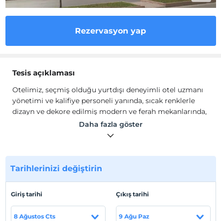
Rezervasyon yap
Tesis açıklaması
Otelimiz, seçmiş olduğu yurtdışı deneyimli otel uzmanı
yönetimi ve kalifiye personeli yanında, sıcak renklerle
dizayn ve dekore edilmiş modern ve ferah mekanlarında,
siz değerli konuklarımıza kaliteli ve güleryüzlü bir
Daha fazla göster
otelcilik hizmeti sunarak, sizin Antalya-Döşemealtı
ilçesindeki gönlünüzde yatan, sevdiğiniz bir eviniz
olmayı hedefler.
Tarihlerinizi değiştirin
Tesisimiz, sadece oda kahvaltı hizmeti sunmaktadır.
Günlük kahvaltımız her sabah, saat 07:30 ile 10:30 arası
'açık büfe' olarak servis edilmektedir.
Giriş tarihi
Çıkış tarihi
Tesis lokasyon bilgileri
8 Ağustos Cts
9 Ağu Paz