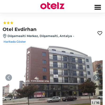
Otel Evdirhan
Döşemealti Merkez, Döşemealti, Antalya
-
Haritada Göster
1
/
16