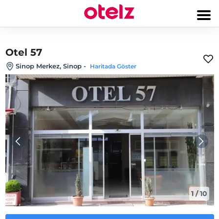
Otel 57
Sinop Merkez, Sinop
-
Haritada Göster
1
/
10