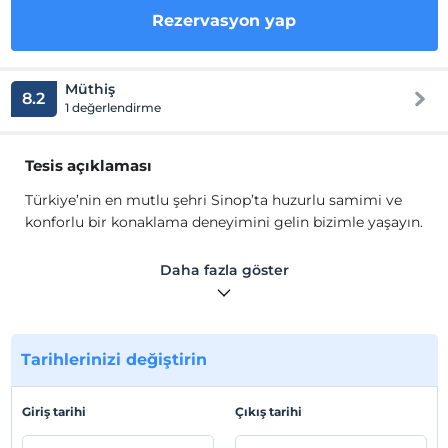
Rezervasyon yap
Müthiş
8.2
1 değerlendirme
Tesis açıklaması
Türkiye’nin en mutlu şehri Sinop’ta huzurlu samimi ve
konforlu bir konaklama deneyimini gelin bizimle yaşayın.
Otel 57 1996'dan beri bir aile işletmesidir ve bu geleneği
Daha fazla göster
sürdürmektedir.
Otelimize geldiğiniz andan itibaren kendinizi evinizde
gibi hissedeceksiniz. Güleryüzlü personelimizle birlikte
Tarihlerinizi değiştirin
size en iyi hizmeti kaliteli bir şekilde sunmak bizim
misyonumuzdur.
Giriş tarihi
Çıkış tarihi
Konuk memnuniyetini sağlamak ve sürdürmek bu bizim