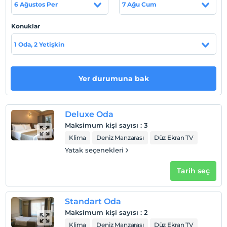
ilkemizdir.
6 Ağustos Per
7 Ağu Cum
Sinop'umuzun doğal, tarihi ve kültürel mirasını görmek
Konuklar
için otelimizin merkezi konumundan faydalanın.
1 Oda, 2 Yetişkin
Tesis lokasyon bilgileri
Karadeniz’in en kuzeyinde bulunan müthiş doğası,
Yer durumuna bak
masmavi denizi ve tarihi dokuları ile Sinop. Otelimizin
mükemmel konumundan faydalanarak tüm güzellikleri
keşfedin.
Deluxe Oda
Maksimum kişi sayısı
:
3
Klima
Deniz Manzarası
Düz Ekran TV
Haritada Göster
Yatak seçenekleri
Tarih seç
Otel koşulları
Check/in
Standart Oda
En erken saat 14:00 ve sonrası
Maksimum kişi sayısı
:
2
Klima
Deniz Manzarası
Düz Ekran TV
Check/out