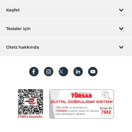
Rezervasyon yönet
Keşfet
Sizi arayalım
Hediye Kart
Tesisler için
İştirak olun
ZPara Nedir?
Hemen tesisinizi ekleyin
Otelz hakkında
İletişim
Üye girişi
Villa/Daire ekleyin
Hakkımızda
Sıkça sorulan sorular
Hesap oluştur
Sürdürülebilirlik
Kişisel Verilerin Korunması
Koşullar ve şartlar
İşlem rehberi
Aydınlatma metni
Gizlilik politikaları