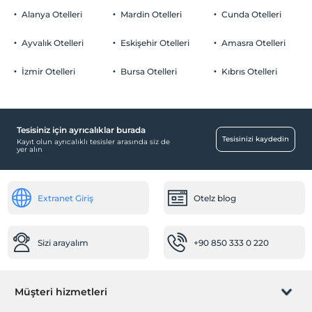
Odalarda sigara içilmez
Alanya Otelleri
Mardin Otelleri
Cunda Otelleri
Otopark
Çocuklar
2 yaşına kadar olan bebekler ücretsizdir.
Ücretsiz Halka Açık Otopark
Ayvalık Otelleri
Eskişehir Otelleri
Amasra Otelleri
Her bir oda için 6 yaşına kadar 1 çocuk ücretsizdir
Otopark (Tesis disinda)
İzmir Otelleri
Bursa Otelleri
Kıbrıs Otelleri
Tesisiniz için ayrıcalıklar burada
Odalar
Tesisinizi kaydedin
Kayıt olun ayrıcalıklı tesisler arasında siz de
yer alın
Sigara içilmeyen odalar
Bebek
Extranet Giriş
Otelz blog
Bebek karyolası
Resepsiyon Hizmetleri
Sizi arayalım
+90 850 333 0 220
24 saat açık resepsiyon
Müşteri hizmetleri