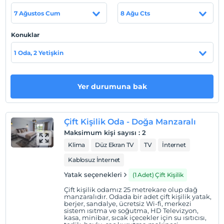
alan, özenle hazırlanmış peyzajı ile huzurlu tatili
bulabilirsiniz.
7 Ağustos Cum
8 Ağu Cts
Diğer bir markamız olan yanıbaşımızda ki Kozza
Konuklar
restaurantta sizlere yörenin en leziz yemeklerin yanında
doyumsuz bir deniz ve doğa manzarasını da sunuyoruz.
1 Oda, 2 Yetişkin
Tesis lokasyon bilgileri
Yer durumuna bak
Bize ulaşmanın 2 farklı yolu bulunmaktadır. Özel aracınız
ile Altınordu ilçe merkezinden 20 dakikada ulaşabilirsiniz.
Altınordu merkeze 10 km uzaklıkta olan tesisimiz,
Boztepe’nin merkezindedir.Şehir içinde Boztepe
Çift Kişilik Oda - Doğa Manzaralı
yönlendirme tabelalarını takip ederek rahatlıkla ulaşım
Maksimum kişi sayısı
:
2
sağlayabilirsiniz. Diğer bir yol ise; sahilde Atatürk Parkı
Klima
Düz Ekran TV
TV
İnternet
yanında bulunan teleferik istasyonundan bir bilet alarak
Kablosuz İnternet
6-8 dk arası bir unutulmayacak yolculuk ile bize
Yatak seçenekleri
(1 Adet) Çift Kişilik
ulaşabilirsiniz.
Çift kişilik odamız 25 metrekare olup dağ
manzaralıdır. Odada bir adet çift kişilik yatak,
berjer, sandalye, ücretsiz Wi-fi, merkezi
sistem ısıtma ve soğutma, HD Televizyon,
Haritada Göster
kasa, minibar, sıcak içecekler için su ısıtıcısı,