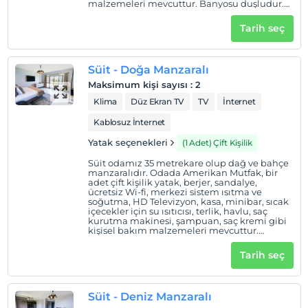
malzemeleri mevcuttur. Banyosu duşludur.
Odalarda tüketilmek üzere kahve, poşet çay
ve bitki çayı ile günlük iki adet küçük su
Tarih seç
otelimizin ikramıdır.
Süit - Doğa Manzaralı
Maksimum kişi sayısı
:
2
Klima
Düz Ekran TV
TV
İnternet
Kablosuz İnternet
Yatak seçenekleri
(1 Adet) Çift Kişilik
Süit odamız 35 metrekare olup dağ ve bahçe
manzaralıdır. Odada Amerikan Mutfak, bir
adet çift kişilik yatak, berjer, sandalye,
ücretsiz Wi-fi, merkezi sistem ısıtma ve
soğutma, HD Televizyon, kasa, minibar, sıcak
içecekler için su ısıtıcısı, terlik, havlu, saç
kurutma makinesi, şampuan, saç kremi gibi
kişisel bakım malzemeleri mevcuttur.
Banyosu duşludur. Odalarda tüketilmek
üzere kahve, poşet çay ve bitki çayı ile günlük
Tarih seç
iki adet küçük su otelimizin ikramıdır.
Süit - Deniz Manzaralı