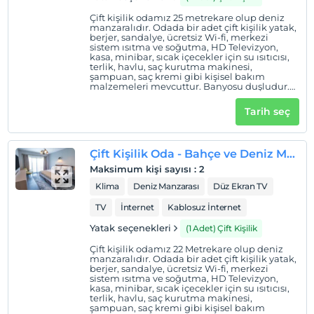
Çift kişilik odamız 25 metrekare olup deniz
manzaralıdır. Odada bir adet çift kişilik yatak,
berjer, sandalye, ücretsiz Wi-fi, merkezi
sistem ısıtma ve soğutma, HD Televizyon,
kasa, minibar, sıcak içecekler için su ısıtıcısı,
terlik, havlu, saç kurutma makinesi,
şampuan, saç kremi gibi kişisel bakım
malzemeleri mevcuttur. Banyosu duşludur.
Odalarda tüketilmek üzere kahve, poşet çay
ve bitki çayı ile günlük iki adet küçük su
Tarih seç
otelimizin ikramıdır.
Çift Kişilik Oda - Bahçe ve Deniz Manzaralı
Maksimum kişi sayısı
:
2
Klima
Deniz Manzarası
Düz Ekran TV
TV
İnternet
Kablosuz İnternet
Yatak seçenekleri
(1 Adet) Çift Kişilik
Çift kişilik odamız 22 Metrekare olup deniz
manzaralıdır. Odada bir adet çift kişilik yatak,
berjer, sandalye, ücretsiz Wi-fi, merkezi
sistem ısıtma ve soğutma, HD Televizyon,
kasa, minibar, sıcak içecekler için su ısıtıcısı,
terlik, havlu, saç kurutma makinesi,
şampuan, saç kremi gibi kişisel bakım