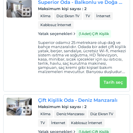
Superior Oda - Balkonlu ve Doğa Manzaralı
Maksimum kişi sayısı
:
2
Klima
Düz Ekran TV
TV
İnternet
Kablosuz İnternet
Yatak seçenekleri
(1 Adet) Çift Kişilik
Superior odamız 25 metrekare olup dağ ve
bahçe manzaralıdır. Odada bir adet çift kişilik
yatak, berjer, sandalye, ücretsiz Wi-fi, merkezi
sistem ısıtma ve soğutma, HD Televizyon,
kasa, minibar, sıcak içecekler için su ısıtıcısı,
terlik, havlu, saç kurutma makinesi,
şampuan, saç kremi gibi kişisel bakım
malzemeleri mevcuttur. Banyosu duşludur.
Odalarda tüketilmek üzere kahve, poşet çay
ve bitki çayı ile günlük iki adet küçük su
Tarih seç
otelimizin ikramıdır.
Çift Kişilik Oda - Deniz Manzaralı
Maksimum kişi sayısı
:
2
Klima
Deniz Manzarası
Düz Ekran TV
TV
İnternet
Kablosuz İnternet
Yatak seçenekleri
(1 Adet) Çift Kişilik