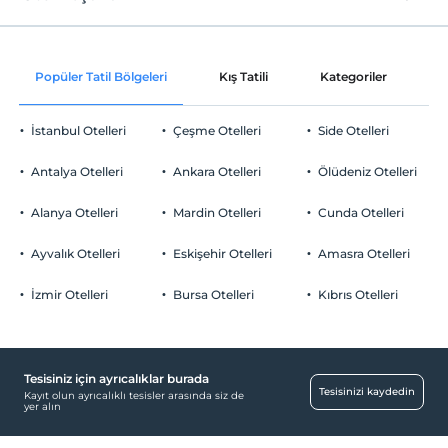
Internet
Check/in
Ücretsiz Wi-fi
En erken saat 14:00 ve sonrası
Popüler Tatil Bölgeleri
Kış Tatili
Kategoriler
P
Ortak alanlar ve tüm odalar
Check/out
En geç saat 12:00 ve öncesi
İstanbul Otelleri
Çeşme Otelleri
Side Otelleri
Evcil Hayvan
Evcil hayvan kabul edilmemektedir.
Antalya Otelleri
Ankara Otelleri
Ölüdeniz Otelleri
Sigara
Odalarda sigara içilmez
Alanya Otelleri
Mardin Otelleri
Cunda Otelleri
Otopark
Çocuklar
2 yaşına kadar olan bebekler ücretsizdir.
Ücretsiz Özel Otopark
Ayvalık Otelleri
Eskişehir Otelleri
Amasra Otelleri
Her bir oda için 3 yaşına kadar 1 çocuk ücretsizdir
Otopark (Tesis bünyesinde)
İzmir Otelleri
Bursa Otelleri
Kıbrıs Otelleri
Özel Notları Görmek İçin Tıklayınız.
Tesisiniz için ayrıcalıklar burada
Yiyecek & İçecek
Tesisinizi kaydedin
Kayıt olun ayrıcalıklı tesisler arasında siz de
yer alın
Restoran (Alakart)
Odalar