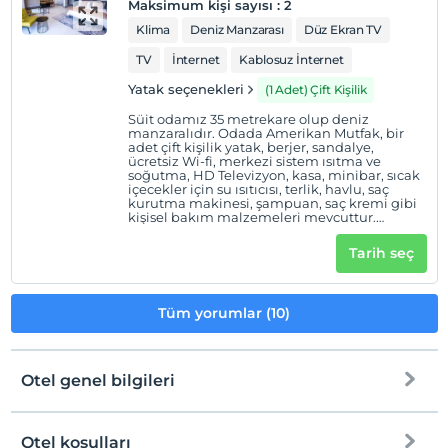
Maksimum kişi sayısı
:
2
Klima
Deniz Manzarası
Düz Ekran TV
TV
İnternet
Kablosuz İnternet
Yatak seçenekleri
(1 Adet) Çift Kişilik
Süit odamız 35 metrekare olup deniz
manzaralıdır. Odada Amerikan Mutfak, bir
adet çift kişilik yatak, berjer, sandalye,
ücretsiz Wi-fi, merkezi sistem ısıtma ve
soğutma, HD Televizyon, kasa, minibar, sıcak
içecekler için su ısıtıcısı, terlik, havlu, saç
kurutma makinesi, şampuan, saç kremi gibi
kişisel bakım malzemeleri mevcuttur.
Banyosu duşludur. Odalarda tüketilmek
üzere kahve, poşet çay ve bitki çayı ile günlük
Tarih seç
iki adet küçük su otelimizin ikramıdır.
Tüm yorumlar (10)
Otel genel bilgileri
Otel koşulları