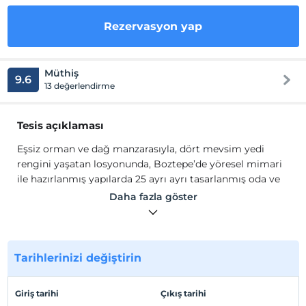
Rezervasyon yap
Müthiş
9.6
13 değerlendirme
Tesis açıklaması
Eşsiz orman ve dağ manzarasıyla, dört mevsim yedi
rengini yaşatan losyonunda, Boztepe’de yöresel mimari
ile hazırlanmış yapılarda 25 ayrı ayrı tasarlanmış oda ve
süit. 11 dönüm kampüste 5 bin metrekarelik bir yeşil alan.
Daha fazla göster
Boztepe’nin ve Ordu’nun güzelliğini keşfetmek için
mükemmel bir otel.
2022 Yazında ilk misafirlerini ağırlamaya başlayan
Tarihlerinizi değiştirin
tesisimiz 25 odadan oluşmakta ve bölgenin en geniş oda
metrekarelerine sahiptir. 5 farklı yapıdan oluşan
tesisimizde ücretsiz otopark, ücretsiz wifi, 5000 m2 yeşil
Giriş tarihi
Çıkış tarihi