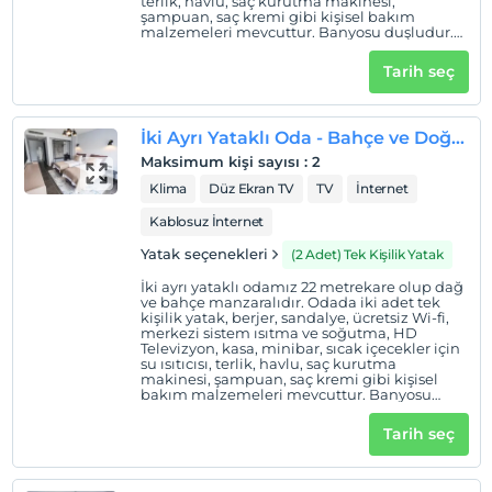
terlik, havlu, saç kurutma makinesi,
şampuan, saç kremi gibi kişisel bakım
malzemeleri mevcuttur. Banyosu duşludur.
Odalarda tüketilmek üzere kahve, poşet çay
Otel koşulları
ve bitki çayı ile günlük iki adet küçük su
Tarih seç
otelimizin ikramıdır.
Check/in
En erken saat 14:00 ve sonrası
İki Ayrı Yataklı Oda - Bahçe ve Doğa Manzaralı
Check/out
Maksimum kişi sayısı
:
2
En geç saat 12:00 ve öncesi
Klima
Düz Ekran TV
TV
İnternet
Evcil Hayvan
Kablosuz İnternet
Evcil hayvan kabul edilmemektedir.
Yatak seçenekleri
(2 Adet) Tek Kişilik Yatak
Sigara
İki ayrı yataklı odamız 22 metrekare olup dağ
Odalarda sigara içilmez
ve bahçe manzaralıdır. Odada iki adet tek
kişilik yatak, berjer, sandalye, ücretsiz Wi-fi,
Giriş saatleri
merkezi sistem ısıtma ve soğutma, HD
Televizyon, kasa, minibar, sıcak içecekler için
su ısıtıcısı, terlik, havlu, saç kurutma
Çocuklar
makinesi, şampuan, saç kremi gibi kişisel
2 yaşına kadar olan bebekler ücretsizdir.
bakım malzemeleri mevcuttur. Banyosu
duşludur. Odalarda tüketilmek üzere kahve,
Her bir oda için 3 yaşına kadar 1 çocuk ücretsizdir
poşet çay ve bitki çayı ile günlük iki adet
Tarih seç
küçük su otelimizin ikramıdır.