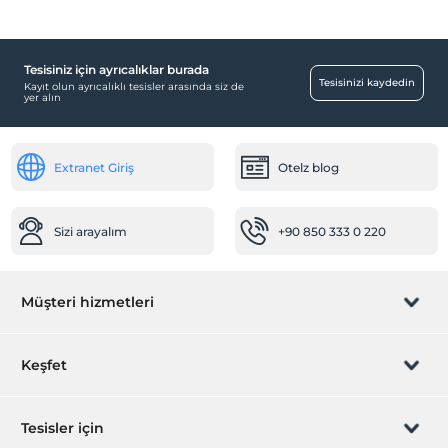
Yiyecek & İçecek
Kahvaltı Salonu
Tesisiniz için ayrıcalıklar burada
Aktiviteler
Tesisinizi kaydedin
Kayıt olun ayrıcalıklı tesisler arasında siz de
yer alın
Tekne turu
Çocuk
Extranet Giriş
Otelz blog
Çocuk karyolası
Sağlık
Sizi arayalım
+90 850 333 0 220
Hastaneye kolay ulaşım (15 dakika)
Diğer
Müşteri hizmetleri
Klima
Bebek
Rezervasyon yönet
Keşfet
Bebek karyolası
Mama için su ısıtıcı
Sizi arayalım
Hediye Kart
Tesisler için
Çalışma Alanları