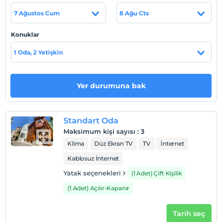
7 Ağustos Cum
8 Ağu Cts
Konuklar
Otel koşulları
1 Oda, 2 Yetişkin
Check/in
En erken saat 13:00 ve sonrası
Check/out
Yer durumuna bak
En geç saat 12:00 ve öncesi
Evcil Hayvan
Evcil hayvan kabul edilmemektedir.
Standart Oda
Maksimum kişi sayısı
:
3
Sigara
Klima
Düz Ekran TV
TV
İnternet
Odalarda sigara içilmez
Kablosuz İnternet
Çocuklar
2 yaşına kadar olan bebekler ücretsizdir.
Yatak seçenekleri
(1 Adet) Çift Kişilik
Her bir oda için 5 yaşına kadar 1 çocuk ücretsizdir
(1 Adet) Açılır-Kapanır
Tarih seç