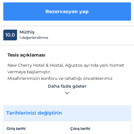
Rezervasyon yap
Müthiş
10.0
1 değerlendirme
Tesis açıklaması
New Cherry Hotel & Hostel, Ağustos ayı'nda yeni hizmet
vermeye başlamıştır.
Misafirlerimizin konforu ve rahatlığı önceliklerimiz
arasındadır.
Daha fazla göster
Tesis lokasyon bilgileri
Çemberlitaş tramway durağı'na 10 dk., Ayasofya
Camisi'ne 5 dk. yürüme mesafesindedir.
Tarihlerinizi değiştirin
Giriş tarihi
Çıkış tarihi
Haritada Göster