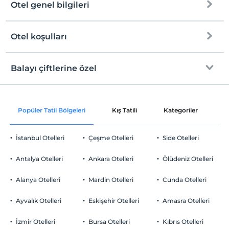
Otel genel bilgileri
Otel koşulları
Internet
Check/in
Ücretsiz Wi-fi
En erken saat 13:00 ve sonrası
Balayı çiftlerine özel
Ortak alanlar ve tüm odalar
Check/out
En geç saat 12:00 ve öncesi
Oda süslemesi
Evcil Hayvan
Popüler Tatil Bölgeleri
Kış Tatili
Kategoriler
P
Evcil hayvan kabul edilmemektedir.
Odaya meyve sepeti ikramı
Sigara
İstanbul Otelleri
Çeşme Otelleri
Side Otelleri
Odalarda sigara içilmez
Otopark
Çocuklar
Antalya Otelleri
Ankara Otelleri
Ölüdeniz Otelleri
2 yaşına kadar olan bebekler ücretsizdir.
Ücretli Özel Otopark
Her bir oda için 5 yaşına kadar 1 çocuk ücretsizdir
Alanya Otelleri
Mardin Otelleri
Cunda Otelleri
Otopark (Tesis disinda)
Ayvalık Otelleri
Eskişehir Otelleri
Amasra Otelleri
İzmir Otelleri
Bursa Otelleri
Kıbrıs Otelleri