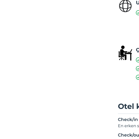
U
Ç
Otel 
Check/in
En erken s
Check/ou