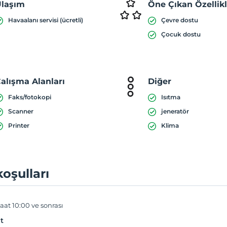
laşım
Öne Çıkan Özellik
Havaalanı servisi (ücretli)
Çevre dostu
Çocuk dostu
alışma Alanları
Diğer
Faks/fotokopi
Isıtma
Scanner
jeneratör
Printer
Klima
koşulları
aat 10:00 ve sonrası
t