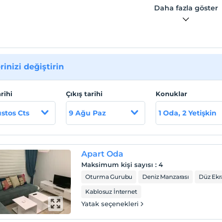
Daha fazla göster
rinizi değiştirin
arihi
Çıkış tarihi
Konuklar
stos Cts
9 Ağu Paz
1 Oda, 2 Yetişkin
Apart Oda
Maksimum kişi sayısı
:
4
Oturma Gurubu
Deniz Manzarası
Düz Ekr
Kablosuz İnternet
Yatak seçenekleri