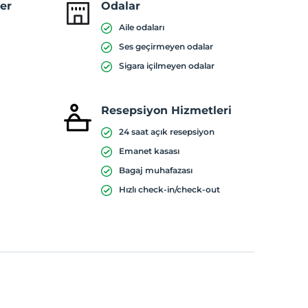
ler
Odalar
Aile odaları
Ses geçirmeyen odalar
Sigara içilmeyen odalar
Resepsiyon Hizmetleri
24 saat açık resepsiyon
Emanet kasası
Bagaj muhafazası
Hızlı check-in/check-out