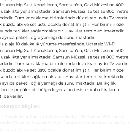
mi sunan Mg Suit Konaklama, Samsun'da, Gazi Müzesi'ne 400
uzaklıkta yer almaktadır. Samsun Müzesi ise tesise 800 metre
dedir. Tüm konaklama birimlerinde düz ekran uydu TV vardır.
 buzdolabı ve set üstü ocakla donatılmıştır. Her birimin özel
unda terlikler sağlanmaktadır. Havlular temin edilmektedir.
e ayrıca paketli öğle yemeği de sunulmaktadır.
is plaja 10 dakikalık yürüme mesafesinde. Ücretsiz Wi-Fi
mi sunan Mg Suit Konaklama, Samsun'da, Gazi Müzesi'ne 400
uzaklıkta yer almaktadır. Samsun Müzesi ise tesise 800 metre
dedir. Tüm konaklama birimlerinde düz ekran uydu TV vardır.
 buzdolabı ve set üstü ocakla donatılmıştır. Her birimin özel
unda terlikler sağlanmaktadır. Havlular temin edilmektedir.
e ayrıca paketli öğle yemeği de sunulmaktadır. Balıkçılık
ları ile popüler bir bölgede yer alan tesiste araba kiralama
i de verilir.
 lokasyon bilgileri
it Konaklama, Samsun Atatürk Kültür Merkezi'ne 900 metre
ktadır. En yakın havaalanı olan Çarşamba Havaalanı ise Mg Suit
lama'ya 20 km mesafededir.