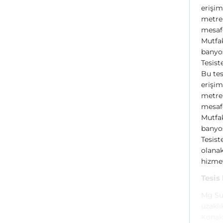
erişi
metre 
mesafe
Mutfak
banyos
Tesist
Bu tes
erişi
metre 
mesafe
Mutfak
banyos
Tesist
olanak
hizmet
Tesis
Mg Su
uzaklı
Konak