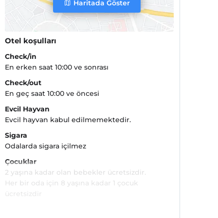
Haritada Göster
Otel koşulları
Check/in
En erken saat 10:00 ve sonrası
Check/out
En geç saat 10:00 ve öncesi
Evcil Hayvan
Evcil hayvan kabul edilmemektedir.
Sigara
Odalarda sigara içilmez
Çocuklar
2 yaşına kadar olan bebekler ücretsizdir.
Her bir oda için 8 yaşına kadar 1 çocuk
ücretsizdir