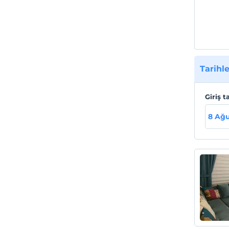
Tarihle
Giriş t
8 Ağu