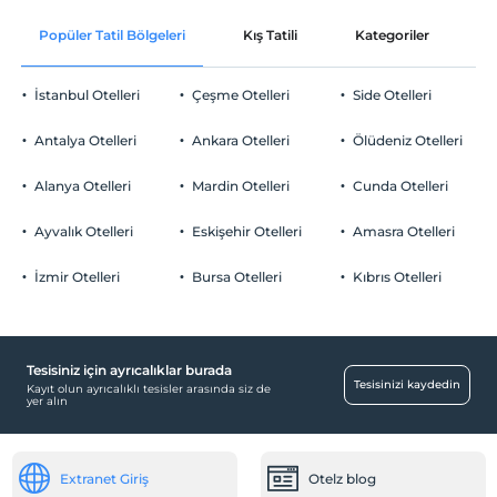
Odaya şarap ikramı
Evcil Hayvan
Popüler Tatil Bölgeleri
Kış Tatili
Kategoriler
P
Evcil hayvan barınabilir
Odaya şampanya ikramı
Sigara
İstanbul Otelleri
Çeşme Otelleri
Side Otelleri
Odalarda sigara içilmez
Oda süslemesi
Otopark
Çocuklar
Antalya Otelleri
Ankara Otelleri
Ölüdeniz Otelleri
Bir sabah odaya kahvaltı servisi
2 yaşına kadar olan bebekler ücretsizdir.
Ücretsiz Özel Otopark
Her bir oda için 6 yaşına kadar 1 çocuk ücretsizdir
Alanya Otelleri
Mardin Otelleri
Cunda Otelleri
Otopark (Tesis bünyesinde)
Odaya meyve sepeti ikramı
Ayvalık Otelleri
Eskişehir Otelleri
Amasra Otelleri
İzmir Otelleri
Bursa Otelleri
Kıbrıs Otelleri
Sağlık
Hastaneye kolay ulaşım (15 dakika)
Tesisiniz için ayrıcalıklar burada
Çocuk
Tesisinizi kaydedin
Kayıt olun ayrıcalıklı tesisler arasında siz de
yer alın
Çocuk karyolası
Çocuk bakıcısı
Extranet Giriş
Otelz blog
Engelli