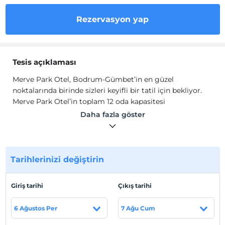
Rezervasyon yap
Tesis açıklaması
Merve Park Otel, Bodrum-Gümbet’in en güzel
noktalarında birinde sizleri keyifli bir tatil için bekliyor.
Merve Park Otel’in toplam 12 oda kapasitesi
bulunmaktadır. Her odası geniş ve ferah olan otelin tüm
Daha fazla göster
odalarında; çay-kahve makinesi, internet, mini bar, TV,
uydu yayını, banyo, eşya dolabı, kasa, ütü, buzdolabı, fön
makinesi, klima, oda temizlik, çalışma masası, havlu ve
WC mevcuttur.
Tarihlerinizi değiştirin
Merve Park Otel, Bodrum-Gümbet’in en güzel
noktalarında birinde sizleri keyifli bir tatil için bekliyor.
Giriş tarihi
Çıkış tarihi
Merve Park Otel’in toplam 12 oda kapasitesi
bulunmaktadır. Her odası geniş ve ferah olan otelin tüm
6 Ağustos Per
7 Ağu Cum
odalarında; çay-kahve makinesi, internet, mini bar, TV,
uydu yayını, banyo, eşya dolabı, kasa, ütü, buzdolabı, fön