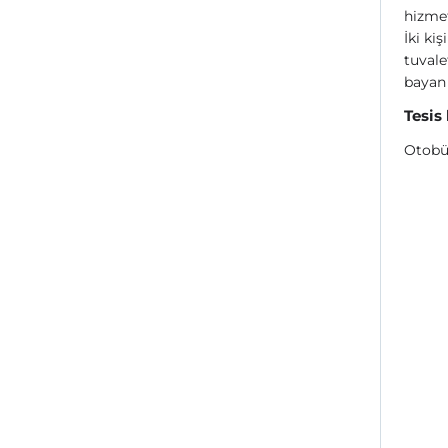
hizme
İki ki
tuvale
bayan
Tesis
Otobü