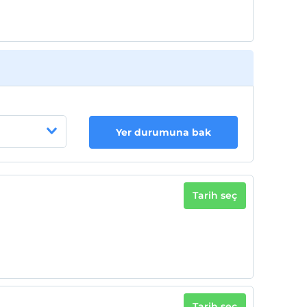
Yer durumuna bak
Tarih seç
Tarih seç