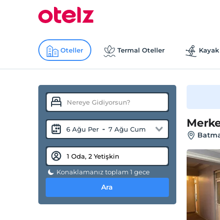
Oteller
Termal Oteller
Kayak 
Merke
-
6 Ağu Per
7 Ağu Cum
Batma
Konaklamanız toplam 1 gece
Ara