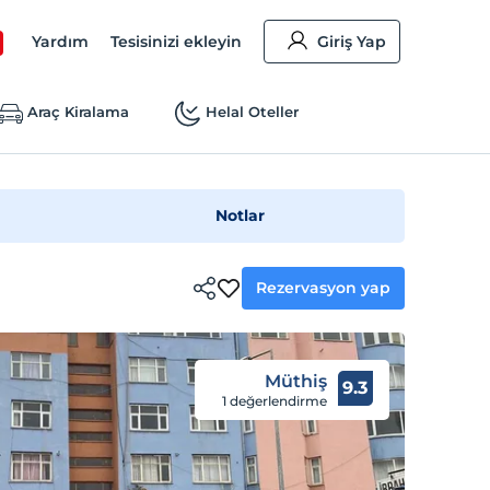
Yardım
Tesisinizi ekleyin
Giriş Yap
Araç Kiralama
Helal Oteller
Notlar
Rezervasyon yap
Müthiş
9.3
1 değerlendirme