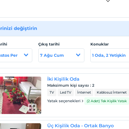
rinizi değiştirin
arihi
Çıkış tarihi
Konuklar
stos Per
7 Ağu Cum
1 Oda, 2 Yetişkin
İki Kişilik Oda
Maksimum kişi sayısı
:
2
TV
Led TV
İnternet
Kablosuz İnternet
Yatak seçenekleri
(2 Adet) Tek Kişilik Yatak
Üç Kişilik Oda - Ortak Banyo