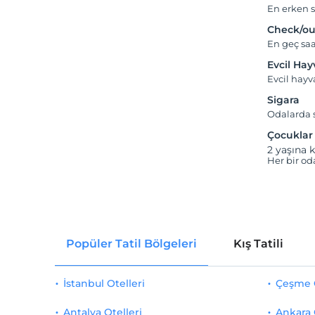
En erken s
Check/ou
En geç saa
Evcil Ha
Evcil hay
Sigara
Odalarda s
Çocuklar
2 yaşına k
Her bir od
Popüler Tatil Bölgeleri
Kış Tatili
İstanbul Otelleri
Çeşme O
Antalya Otelleri
Ankara 