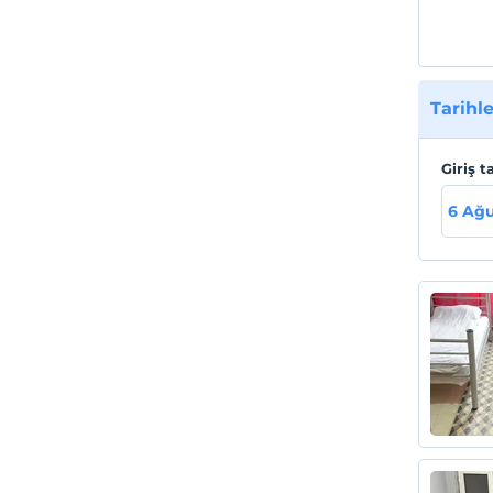
Tarihle
Giriş t
6 Ağu