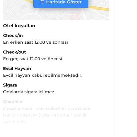
Haritada Göster
Otel koşulları
Check/in
En erken saat 12:00 ve sonrası
Check/out
En geç saat 12:00 ve öncesi
Evcil Hayvan
Evcil hayvan kabul edilmemektedir.
Sigara
Odalarda sigara içilmez
Çocuklar
2 yaşına kadar olan bebekler ücretsizdir.
Her bir oda için 6 yaşına kadar 1 çocuk
ücretsizdir