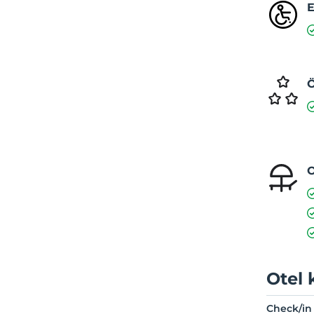
E
Ö
O
Otel 
Check/in