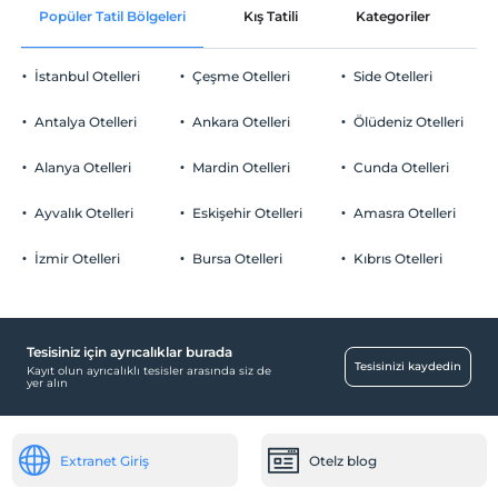
odası • Giyinme odası • Küvet • Eşiksiz yağmur
Popüler Tatil Bölgeleri
duşu ODA ÖZELLİKLERİ • Üçretsiz
Kış Tatili
Kategoriler
P
Ortak alanlar ve tüm odalar
Check/out
Condinental Oda servisi kahvaltısı • Temel
En geç saat 12:00 ve öncesi
internet erişimi • Roof Fitness & Pool giriş •
Uydu kanalları • Espresso makinesi • Cay &
İstanbul Otelleri
Çeşme Otelleri
Side Otelleri
Evcil Hayvan
Kahve Cattle servisi • Minibar • Kasa • Çalışma
masası
Evcil hayvan kabul edilmemektedir.
Antalya Otelleri
Ankara Otelleri
Ölüdeniz Otelleri
Sigara
Odalarda sigara içilmez
Alanya Otelleri
Mardin Otelleri
Cunda Otelleri
Otopark
Çocuklar
2 yaşına kadar olan bebekler ücretsizdir.
Ücretsiz Özel Otopark
Ayvalık Otelleri
Eskişehir Otelleri
Amasra Otelleri
Her bir oda için 11 yaşına kadar 1 çocuk ücretsizdir
Otopark (Tesis bünyesinde)
İzmir Otelleri
Bursa Otelleri
Kıbrıs Otelleri
Tesisiniz için ayrıcalıklar burada
Havuz
Tesisinizi kaydedin
Kayıt olun ayrıcalıklı tesisler arasında siz de
yer alın
Açık Yüzme Havuzu
Mağazalar
Extranet Giriş
Otelz blog
Alışveriş merkezi