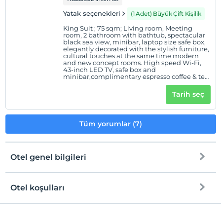
Yatak seçenekleri
(1 Adet) Büyük Çift Kişilik
King Suit ; 75 sqm; Living room, Meeting
room, 2 bathroom with bathtub, spectacular
black sea view, minibar, laptop size safe box,
elegantly decorated with the stylish furniture,
cultural touches at the same time modern
and new concept rooms. High speed Wi-Fi,
43-inch LED TV, safe box and
minibar,complimentary espresso coffee & tea
service, Complimentary bottled water, work
desk King Suit de konaklayarak tüm
Tarih seç
gerçekliği arkanızda bırakın. Eşssiz Karadeniz
manzarasına hakim bu odada bulunan
Jacuzzi küvet ve king yatak, güne zinde ve
rahatlamanız için özel üretildi. Burada
Tüm yorumlar (7)
karşılaşacağınız tek zorluk, süitin neresinde
dinlenebileceğinize karar vermek olabilir.
Yağmur duşuna girmek? Küvette banyo
yapmak? Bir başka seçenek: Sedirinizde
oturup gemilerin geçişini izlerken mini
Otel genel bilgileri
bardan veya Espresso makinesinden
aldığınız bir içeceğin tadını çıkarın. Odada
bulunan TV ücretsiz internet erişimi,
Karadeniz manzaralarından sıkıldığınızda
Otel koşulları
size eğlence sağlayacak. Oda görselleri
temsili nitelikte olup, oda konumuna göre
Internet
değişiklik gösterebilmektedir. TEMEL
Check/in
ÖZELLİKLER • 75 m² • Karadeniz , Doğa ve
Şehir manzaralı • Sedir • Toplantı masası ve
Ücretsiz Wi-fi
En erken saat 14:00 ve sonrası