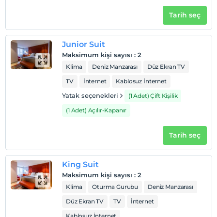
En erken saat 14:00 ve sonrası
Tarih seç
Check/out
En geç saat 12:00 ve öncesi
Evcil Hayvan
Junior Suit
Evcil hayvan kabul edilmemektedir.
Maksimum kişi sayısı
:
2
Klima
Deniz Manzarası
Düz Ekran TV
Sigara
Odalarda sigara içilmez
TV
İnternet
Kablosuz İnternet
Çocuklar
Yatak seçenekleri
(1 Adet) Çift Kişilik
2 yaşına kadar olan bebekler ücretsizdir.
(1 Adet) Açılır-Kapanır
Her bir oda için 11 yaşına kadar 1 çocuk ücretsizdir
Tarih seç
King Suit
Maksimum kişi sayısı
:
2
Klima
Oturma Gurubu
Deniz Manzarası
Düz Ekran TV
TV
İnternet
Kablosuz İnternet