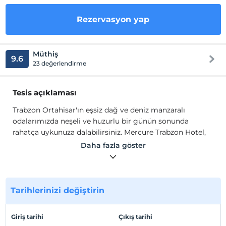
Rezervasyon yap
Müthiş
9.6
23 değerlendirme
Tesis açıklaması
Trabzon Ortahisar'ın eşsiz dağ ve deniz manzaralı
odalarımızda neşeli ve huzurlu bir günün sonunda
rahatça uykunuza dalabilirsiniz. Mercure Trabzon Hotel,
mükemmel deniz manzarası, emsalsiz konumu ve
Daha fazla göster
yüksek kalite standartlarındaki değişik oda tipleriyle
misafirlerini evlerinde hissettireceği alışkanlık yaratacak
bir tatil sunuyor.
Tarihlerinizi değiştirin
Uluslararası ve Karadeniz ana sahil yolu üzerinde, Yomra
Kaşüstü'de bulunan Mercure Trabzon Hotel, uluslararası
havaalanına 4 km mesafededir. Mercure Hotel Trabzon
Giriş tarihi
Çıkış tarihi