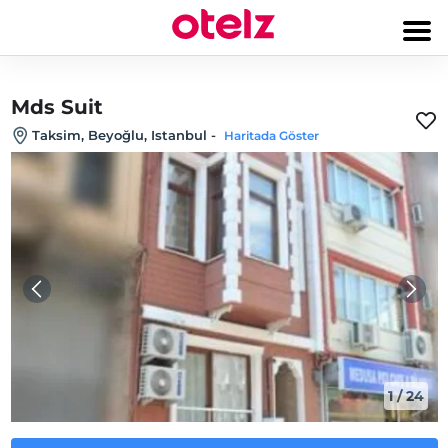
Mds Suit
Taksim, Beyoğlu, Istanbul
-
Haritada Göster
1
/
24