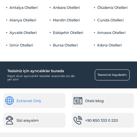
Otopark
Çocuklar
Antalya Otelleri
Ankara Otelleri
Ölüdeniz Otelleri
2 yaşına kadar olan bebekler ücretsizdir.
Ücretsiz Özel Otopark
Her bir oda için 6 yaşına kadar 1 çocuk ücretsizdir
Alanya Otelleri
Mardin Otelleri
Cunda Otelleri
Otopark (Tesis bünyesinde)
Ayvalık Otelleri
Eskişehir Otelleri
Amasra Otelleri
İzmir Otelleri
Bursa Otelleri
Kıbrıs Otelleri
Ortak Alanlar
Tv odası
Tesisiniz için ayrıcalıklar burada
Resepsiyon Hizmetleri
Tesisinizi kaydedin
Kayıt olun ayrıcalıklı tesisler arasında siz de
yer alın
24 saat açık resepsiyon
Tur masası
Extranet Giriş
Otelz blog
Ulaşım
Havaalanı servisi (ücretli)
Transfer servisi (ücretli)
Sizi arayalım
+90 850 333 0 220
Diğer