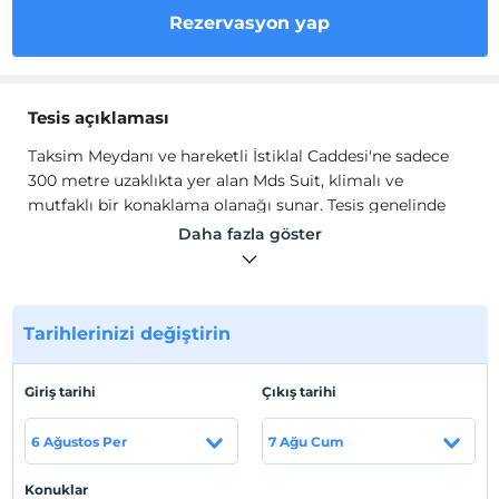
Rezervasyon yap
Tesis açıklaması
Taksim Meydanı ve hareketli İstiklal Caddesi'ne sadece
300 metre uzaklıkta yer alan Mds Suit, klimalı ve
mutfaklı bir konaklama olanağı sunar. Tesis genelinde
ücretsiz Wi-Fi erişimi mevcuttur. Suit Mds'nin
Daha fazla göster
dairelerinde düz ekran TV'nin yanı sıra ocak, buzdolabı,
elektrikli su ısıtıcısı ve yemek pişirme gereçleri içeren
tam donanımlı mutfak bulunmaktadır. Özel banyolarda
ise duş ve saç kurutma makinesi yer alır.
Tarihlerinizi değiştirin
Taksim Meydanı ve hareketli İstiklal Caddesi'ne sadece
300 metre uzaklıkta yer alan Mds Suit, klimalı ve
Giriş tarihi
Çıkış tarihi
mutfaklı bir konaklama olanağı sunar. Tesis genelinde
ücretsiz Wi-Fi erişimi mevcuttur. Suit Mds'nin
6 Ağustos Per
7 Ağu Cum
dairelerinde düz ekran TV'nin yanı sıra ocak, buzdolabı,
elektrikli su ısıtıcısı ve yemek pişirme gereçleri içeren
Konuklar