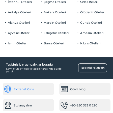
Çocuklar
İstanbul Otelleri
Çeşme Otelleri
Side Otelleri
Bebek
Odalarda sigara içilmez
Odaya meyve sepeti ikramı
2 yaşına kadar olan bebekler ücretsizdir.
Çocuklar
Her bir oda için 6 yaşına kadar 1 çocuk ücretsizdir
Antalya Otelleri
Restoranda bebek sandalyesi
Ankara Otelleri
Ölüdeniz Otelleri
2 yaşına kadar olan bebekler ücretsizdir.
Mama için su ısıtıcı
Her bir oda için 6 yaşına kadar 1 çocuk ücretsizdir
Alanya Otelleri
Mardin Otelleri
Cunda Otelleri
Ulaşım
Ayvalık Otelleri
Eskişehir Otelleri
Amasra Otelleri
Havaalanı servisi (ücretli)
Transfer servisi (ücretli)
İzmir Otelleri
Bursa Otelleri
Kıbrıs Otelleri
Çalışma Alanları
Faks/fotokopi
Tesisiniz için ayrıcalıklar burada
Scanner
Tesisinizi kaydedin
Kayıt olun ayrıcalıklı tesisler arasında siz de
yer alın
Printer
Ortak Alanlar
Extranet Giriş
Otelz blog
Kütüphane
Güneşlenme terası
Teras
Sizi arayalım
+90 850 333 0 220
Asansör