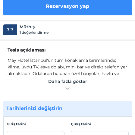
Rezervasyon yap
Müthiş
7.7
1 değerlendirme
Tesis açıklaması
May Hotel İstanbul'un tüm konaklama birimlerinde;
klima, uydu TV, eşya dolabı, mini bar ve direkt telefon yer
almaktadır. Odalarda bulunan özel banyolar; havlu ve
ücretsiz banyo malzemeleri ile donatılmıştır. May Hotel
Daha fazla göster
İstanbul'un restoranında geleneksel Türk yemekleri
servis edilmektedir. Tesisin snack barında ve kafe/barında
boyu hafif atıştırmalıklar ve çeşitli içecekler
sunulmaktadır. Yaz aylarında terastan İstanbul'un
Tarihlerinizi değiştirin
panoramik manzarasını seyredebilirsiniz.
May Hotel İstanbul'un tüm konaklama birimlerinde;
Giriş tarihi
Çıkış tarihi
klima, uydu TV, eşya dolabı, mini bar ve direkt telefon yer
almaktadır. Odalarda bulunan özel banyolar; havlu ve