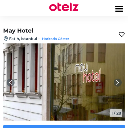
May Hotel
Fatih, İstanbul
-
Haritada Göster
1
/
28