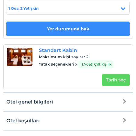
Check/in
1 Oda, 2 Yetişkin
En erken saat 15:00 ve sonrası
Check/out
En geç saat 10:00 ve öncesi
Yer durumuna bak
Evcil Hayvan
Evcil hayvan kabul edilmemektedir.
Standart Kabin
Sigara
Maksimum kişi sayısı
:
2
Odalarda sigara içilmez
Yatak seçenekleri
(1 Adet) Çift Kişilik
Çocuklar
Tesisimizde 12 yaş altı çocuklar konaklayamaz
Tarih seç
Otel genel bilgileri
Otel koşulları
Check/in
Otopark