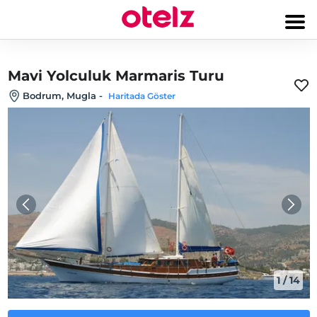
Mavi Yolculuk Marmaris Turu
Bodrum, Mugla
-
Haritada Göster
1
/
14