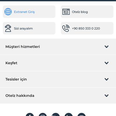
Çalışma Alanları
Extranet Giriş
Otelz blog
Faks/fotokopi
Scanner
Sizi arayalım
+90 850 333 0 220
Printer
Diğer
Müşteri hizmetleri
Isıtma
jeneratör
Rezervasyon yönet
Klima
Keşfet
Öne Çıkan Özellikler
Sizi arayalım
Hediye Kart
Tesisler için
Çevre dostu
Çocuk dostu
İştirak olun
ZPara Nedir?
Romantizm/Balayı
Hemen tesisinizi ekleyin
Otelz hakkında
İletişim
Resepsiyon Hizmetleri
Üye girişi
Villa/Daire ekleyin
Hakkımızda
24 saat açık resepsiyon
Sıkça sorulan sorular