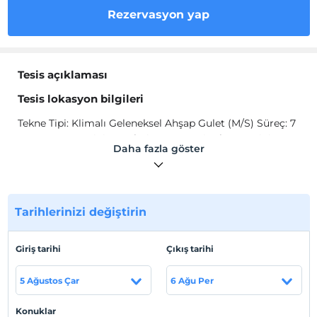
Rezervasyon yap
Tesis açıklaması
Tesis lokasyon bilgileri
Tekne Tipi: Klimalı Geleneksel Ahşap Gulet (M/S) Süreç: 7
Gece – 8 Gün Biniş Günleri: Cumartesi Tekneye Biniş:
Daha fazla göster
Marmaris Limanı Biniş Saati: 15:30’dan itibaren Tekneden
İniş: Marmaris Limanı İniş Saati: Kahvaltıdan sonra sabah
10:30 Opsiyonel Kara Turları:Dalyan Caunos Fethiye
Saklıkent-Ölüdeniz
Tarihlerinizi değiştirin
Giriş tarihi
Çıkış tarihi
Haritada Göster
5 Ağustos Çar
6 Ağu Per
Otel koşulları
Konuklar