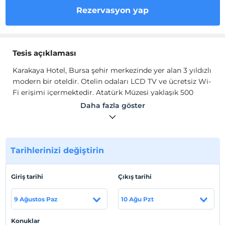
Rezervasyon yap
Tesis açıklaması
Karakaya Hotel, Bursa şehir merkezinde yer alan 3 yıldızlı
modern bir oteldir. Otelin odaları LCD TV ve ücretsiz Wi-
Fi erişimi içermektedir. Atatürk Müzesi yaklaşık 500
metre uzaklıktadır.
Daha fazla göster
Karakaya Hotel, Bursa şehir merkezinde yer alan 3 yıldızlı
modern bir oteldir. Otelin odaları LCD TV ve ücretsiz Wi-
Fi erişimi içermektedir. Atatürk Müzesi yaklaşık 500
metre uzaklıktadır.
Tarihlerinizi değiştirin
Tesis lokasyon bilgileri
Giriş tarihi
Çıkış tarihi
Karakaya Pension, Sinop'ta mutfaklı konaklama olanağı
sunmaktadır. Tarihi Sinop Kalesi, tesise 1 km
9 Ağustos Paz
10 Ağu Pzt
mesafededir. Tesiste deniz manzaralı bir teras vardır.
Konuklar