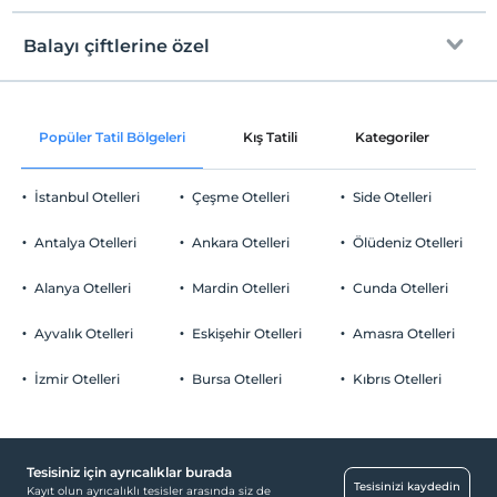
Internet
Check/in
Ücretsiz Wi-fi
En erken saat 14:00 ve sonrası
Balayı çiftlerine özel
Sadece ortak alanlar
Check/out
En geç saat 12:00 ve öncesi
Oda süslemesi
Evcil Hayvan
Popüler Tatil Bölgeleri
Kış Tatili
Kategoriler
P
Evcil hayvan kabul edilmemektedir.
Sigara
İstanbul Otelleri
Çeşme Otelleri
Side Otelleri
Odalarda sigara içilmez
Otopark
Çocuklar
Antalya Otelleri
Ankara Otelleri
Ölüdeniz Otelleri
2 yaşına kadar olan bebekler ücretsizdir.
Ücretsiz Özel Otopark
Her bir oda için 6 yaşına kadar 1 çocuk ücretsizdir
Alanya Otelleri
Mardin Otelleri
Cunda Otelleri
Otopark (Tesis bünyesinde)
Ayvalık Otelleri
Eskişehir Otelleri
Amasra Otelleri
İzmir Otelleri
Bursa Otelleri
Kıbrıs Otelleri
Ortak Alanlar
Dinlenme salonu
Tesisiniz için ayrıcalıklar burada
Çalışma Alanları
Tesisinizi kaydedin
Kayıt olun ayrıcalıklı tesisler arasında siz de