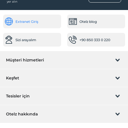
yer alın
Faks/fotokopi
Öne Çıkan Özellikler
Extranet Giriş
Otelz blog
Şehir merkezi
Ulaşım
Sizi arayalım
+90 850 333 0 220
Havaalanı servisi (ücretli)
Transfer servisi (ücretli)
Diğer
Müşteri hizmetleri
Isıtma
Rezervasyon yönet
Klima
Keşfet
Yiyecek & İçecek
Sizi arayalım
Hediye Kart
Tesisler için
Restoran (Alakart)
Odaya yemek servisi
İştirak olun
ZPara Nedir?
Kapalı restoran
Hemen tesisinizi ekleyin
Otelz hakkında
İletişim
Odalar
Üye girişi
Villa/Daire ekleyin