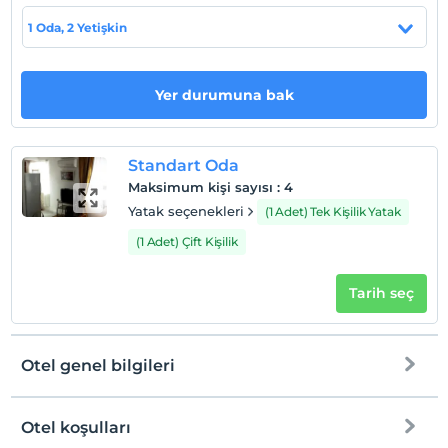
1 Oda, 2 Yetişkin
Haritada Göster
Yer durumuna bak
Otel koşulları
Check/in
En erken saat 14:00 ve sonrası
Standart Oda
Maksimum kişi sayısı
:
4
Check/out
Yatak seçenekleri
(1 Adet) Tek Kişilik Yatak
En geç saat 12:00 ve öncesi
(1 Adet) Çift Kişilik
Evcil Hayvan
Evcil hayvan kabul edilmemektedir.
Tarih seç
Sigara
Odalarda sigara içilmez
Çocuklar
Otel genel bilgileri
2 yaşına kadar olan bebekler ücretsizdir.
Her bir oda için 6 yaşına kadar 1 çocuk ücretsizdir
Otel koşulları