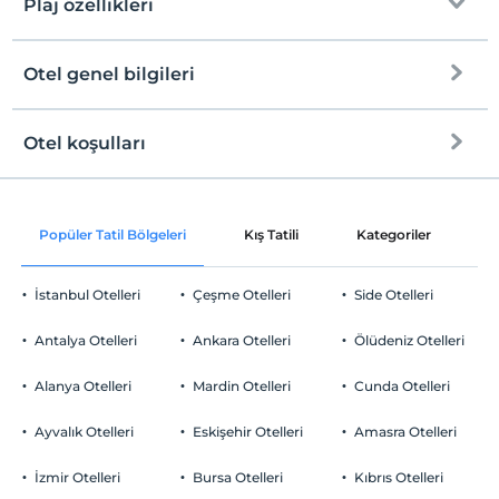
Plaj özellikleri
Otel genel bilgileri
Plaja
1 km mesafededir
Halka açık plaj
Otel koşulları
Internet
Check/in
Ücretsiz Wi-fi
En erken saat 14:00 ve sonrası
Popüler Tatil Bölgeleri
Kış Tatili
Kategoriler
P
Ortak alanlar ve tüm odalar
Check/out
En geç saat 11:00 ve öncesi
İstanbul Otelleri
Çeşme Otelleri
Side Otelleri
Evcil Hayvan
Evcil hayvan kabul edilmemektedir.
Antalya Otelleri
Ankara Otelleri
Ölüdeniz Otelleri
Sigara
Odalarda sigara içilmez
Alanya Otelleri
Mardin Otelleri
Cunda Otelleri
Otopark
Çocuklar
2 yaşına kadar olan bebekler ücretsizdir.
Ücretsiz Halka Açık Otopark
Ayvalık Otelleri
Eskişehir Otelleri
Amasra Otelleri
Her bir oda için 6 yaşına kadar 1 çocuk ücretsizdir
Otopark (Tesis disinda)
İzmir Otelleri
Bursa Otelleri
Kıbrıs Otelleri