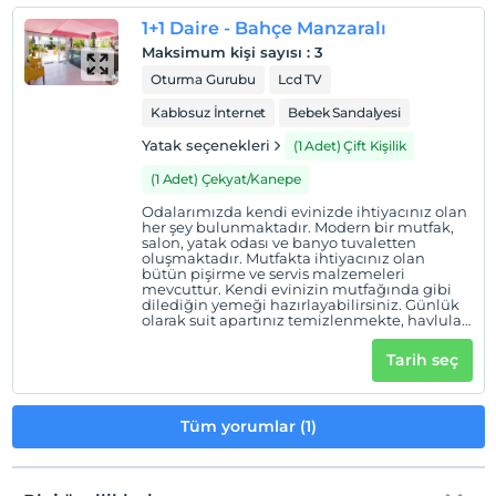
Her bir oda için 6 yaşına kadar 1 çocuk ücretsizdir
1+1 Daire - Bahçe Manzaralı
Maksimum kişi sayısı
:
3
Oturma Gurubu
Lcd TV
Kablosuz İnternet
Bebek Sandalyesi
Yatak seçenekleri
(1 Adet) Çift Kişilik
(1 Adet) Çekyat/Kanepe
Odalarımızda kendi evinizde ihtiyacınız olan
her şey bulunmaktadır. Modern bir mutfak,
salon, yatak odası ve banyo tuvaletten
oluşmaktadır. Mutfakta ihtiyacınız olan
bütün pişirme ve servis malzemeleri
mevcuttur. Kendi evinizin mutfağında gibi
dilediğin yemeği hazırlayabilirsiniz. Günlük
olarak suit apartınız temizlenmekte, havluları
ve ihtiyaç halinde yatak nevresim takımları
değiştirilmektedir. İlk girişte dolabınıza
Tarih seç
ücretsiz su bırakılmaktadır. Kalkan Suites,
tam Kalkan'ın kalbinde yer almaktadır. Semt
pazarına, marketlere, trafiğe kapalı eski
çarşıya, denize ve plajlara, toplu taşıma ve
Tüm yorumlar (1)
taksi durağına max 5 ila 10 dakika arasında
değişen yürüyüş mesafesi uzaklıktadır.
Kalkan Suites konforunu, huzurunu ve
misafirperverliğini tecrübe etmeniz
dileklerimizle.