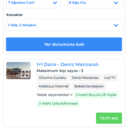
7 Ağustos Cum
8 Ağu Cts
Plaja 1 km mesafededir.
Konuklar
1 Oda, 2 Yetişkin
Haritada Göster
Yer durumuna bak
Otel koşulları
Check/in
En erken saat 14:00 ve sonrası
1+1 Daire - Deniz Manzaralı
Maksimum kişi sayısı
:
3
Check/out
Oturma Gurubu
Deniz Manzarası
Lcd TV
En geç saat 11:00 ve öncesi
Kablosuz İnternet
Bebek Sandalyesi
Evcil Hayvan
Evcil hayvan kabul edilmemektedir.
Yatak seçenekleri
(1 Adet) Büyük Çift Kişilik
(1 Adet) Çekyat/Kanepe
Sigara
Odalarda sigara içilmez
Tarih seç
Çocuklar
2 yaşına kadar olan bebekler ücretsizdir.