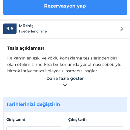
Rezervasyon yap
Müthiş
9.6
1 değerlendirme
Tesis açıklaması
Kalkan'ın en eski ve köklü konaklama tesislerinden biri
olan otelimiz, merkezi bir konumda yer alması sebebiyle
birçok ihtiyacınıza kolayca ulaşmanızı sağlar.
Suit otel konseptinde olan otelimizin tüm odaları aynı
Daha fazla göster
tarzda tasarlanmıştır. Müşteri memnuniyeti konusunda
oldukça hassas olan güler yüzlü çalışanlarımızla
misafirlerimize hizmet vermekteyiz.
Tarihlerinizi değiştirin
Tesis lokasyon bilgileri
Kalkan'da konumlanmaktadır.
Giriş tarihi
Çıkış tarihi
Sahil