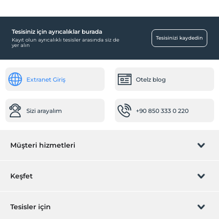
Tesisiniz için ayrıcalıklar burada
Yiyecek & İçecek
Tesisinizi kaydedin
Kayıt olun ayrıcalıklı tesisler arasında siz de
yer alın
Paket servis olanağı
Ortak Alanlar
Extranet Giriş
Otelz blog
Lobi
Çocuk
Sizi arayalım
+90 850 333 0 220
Çocuk Havuzu
Resepsiyon Hizmetleri
Müşteri hizmetleri
24 saat açık resepsiyon
Ulaşım
Rezervasyon yönet
Keşfet
Transfer servisi (ücretli)
Sağlık
Sizi arayalım
Hediye Kart
Tesisler için
Hastaneye kolay ulaşım (15 dakika)