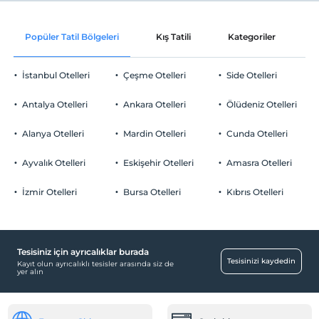
En geç saat 12:00 ve öncesi
Çerez ikramı
Evcil Hayvan
Popüler Tatil Bölgeleri
Kış Tatili
Kategoriler
P
Evcil hayvan kabul edilmemektedir.
Sigara
İstanbul Otelleri
Çeşme Otelleri
Side Otelleri
Odalarda sigara içilmez
Otopark
Çocuklar
Antalya Otelleri
Ankara Otelleri
Ölüdeniz Otelleri
2 yaşına kadar olan bebekler ücretsizdir.
Ücretsiz Halka Açık Otopark
Her bir oda için 6 yaşına kadar 1 çocuk ücretsizdir
Alanya Otelleri
Mardin Otelleri
Cunda Otelleri
Otopark (Tesis disinda)
Ayvalık Otelleri
Eskişehir Otelleri
Amasra Otelleri
İzmir Otelleri
Bursa Otelleri
Kıbrıs Otelleri
Odalar
Ses geçirmeyen odalar
Tesisiniz için ayrıcalıklar burada
Çocuk
Tesisinizi kaydedin
Kayıt olun ayrıcalıklı tesisler arasında siz de
yer alın
Çocuk Havuzu
Çalışma Alanları