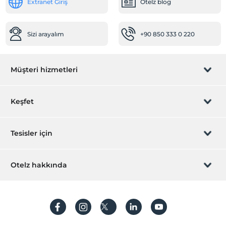
Extranet Giriş
Otelz blog
Faks/fotokopi
Temizlik Hizmetleri
Sizi arayalım
+90 850 333 0 220
Günlük temizlik hizmeti
Diğer
Müşteri hizmetleri
Klima
Bebek
Rezervasyon yönet
Keşfet
Bebek karyolası
Restoranda bebek sandalyesi
Sizi arayalım
Hediye Kart
Tesisler için
Ulaşım
İştirak olun
Havaalanı servisi (ücretli)
ZPara Nedir?
Hemen tesisinizi ekleyin
Otelz hakkında
Transfer servisi (ücretli)
İletişim
Üye girişi
Öne Çıkan Özellikler
Villa/Daire ekleyin
Hakkımızda
Şehir merkezi
Sıkça sorulan sorular
Hesap oluştur
Tarihi destinasyon
Sürdürülebilirlik