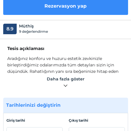
Rezervasyon yap
Müthiş
8.9
9 değerlendirme
Tesis açıklaması
Aradığınız konforu ve huzuru estetik zevkinizle
birleştirdiğimiz odalarımızda tüm detayları sizin için
düşündük. Rahatlığının yanı sıra beğeninize hitap eden
dekorasyonuyla 46 odamızda her ihtiyacınız anında
Daha fazla göster
çözüme kavuşturulmaktadır.Urla/Çeşmealtı’nda, 3000
m² alan üzerine kurulu otelimizde 2 suit oda (45 m²), 18
mini süit oda (30 m²) ve 26 standart oda (20 m²)
bulunmaktadır.
Tarihlerinizi değiştirin
Aradığınız konforu ve huzuru estetik zevkinizle
birleştirdiğimiz odalarımızda tüm detayları sizin için
Giriş tarihi
Çıkış tarihi
düşündük. Rahatlığının yanı sıra beğeninize hitap eden
dekorasyonuyla 46 odamızda her ihtiyacınız anında