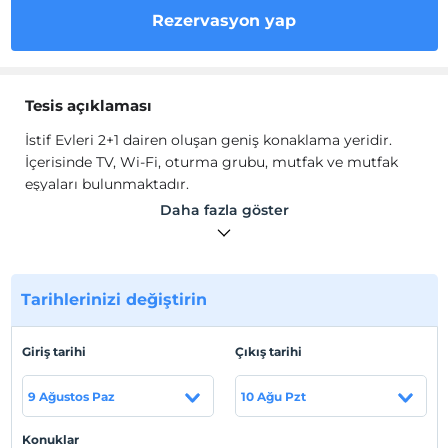
Rezervasyon yap
Tesis açıklaması
İstif Evleri 2+1 dairen oluşan geniş konaklama yeridir.
İçerisinde TV, Wi-Fi, oturma grubu, mutfak ve mutfak
eşyaları bulunmaktadır.
Daha fazla göster
Tesis lokasyon bilgileri
Güneysu'da konumlanmaktadır.
Tarihlerinizi değiştirin
Haritada Göster
Giriş tarihi
Çıkış tarihi
9 Ağustos Paz
10 Ağu Pzt
Otel koşulları
Check/in
Konuklar