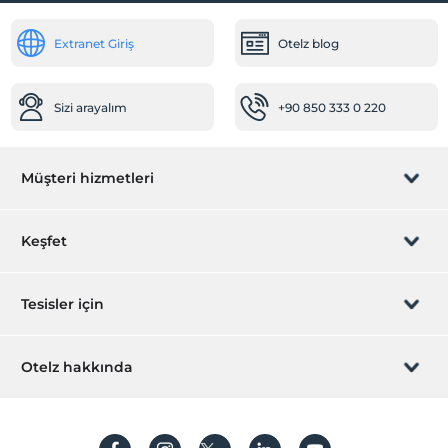
Odalar
Extranet Giriş
Otelz blog
Aile odaları
Sağlık
Sizi arayalım
+90 850 333 0 220
Hastaneye kolay ulaşım (15 dakika)
Diğer
Müşteri hizmetleri
Isıtma
Öne Çıkan Özellikler
Rezervasyon yönet
Keşfet
Dağ manzarası
Şehir merkezi
Sizi arayalım
Hediye Kart
Tesisler için
İştirak olun
ZPara Nedir?
Hemen tesisinizi ekleyin
Otelz hakkında
İletişim
Üye girişi
Villa/Daire ekleyin
Hakkımızda
Sıkça sorulan sorular