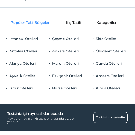
Internet
Check/in
Ücretsiz Wi-fi
En erken saat 14:00 ve sonrası
Popüler Tatil Bölgeleri
Kış Tatili
Kategoriler
P
Ortak alanlar ve tüm odalar
Check/out
En geç saat 12:00 ve öncesi
İstanbul Otelleri
Çeşme Otelleri
Side Otelleri
Evcil Hayvan
Evcil hayvan kabul edilmemektedir.
Antalya Otelleri
Ankara Otelleri
Ölüdeniz Otelleri
Sigara
Odalar
Odalarda sigara içilmez
Alanya Otelleri
Mardin Otelleri
Cunda Otelleri
Çocuklar
Sigara içilmeyen odalar
Tesisimizde 10 yaş altı çocuklar konaklayamaz
Ayvalık Otelleri
Eskişehir Otelleri
Amasra Otelleri
Çocuk
İzmir Otelleri
Bursa Otelleri
Kıbrıs Otelleri
Çocuk Havuzu
Ulaşım
Havaalanı servisi (ücretli)
Tesisiniz için ayrıcalıklar burada
Tesisinizi kaydedin
Kayıt olun ayrıcalıklı tesisler arasında siz de
Havuz
yer alın
Kapalı Yüzme Havuzu