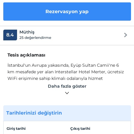
Rezervasyon yap
Müthiş
8.4
25 değerlendirme
Tesis açıklaması
İstanbul'un Avrupa yakasında, Eyüp Sultan Camii'ne 6
km mesafede yer alan Interstellar Hotel Merter, ücretsiz
WiFi erişimine sahip klimalı odalarıyla hizmet
vermektedir. Otelde barbekü olanakları ve teras bulunur.
Daha fazla göster
Atıştırmalık barında konuklar içkilerini yudumlayabilirler.
Odalarda düz ekran TV, bazı odalarda ise rahatınız için
oturma alanı vardır. Elektrikli su ısıtıcısı mevcuttur. Özel
banyo duşludur. Konforunuz için terlik ve ücretsiz banyo
Tarihlerinizi değiştirin
malzemeleri temin edilir.
İstanbul'un Avrupa yakasında, Eyüp Sultan Camii'ne 6
Giriş tarihi
Çıkış tarihi
km mesafede yer alan Interstellar Hotel Merter, ücretsiz