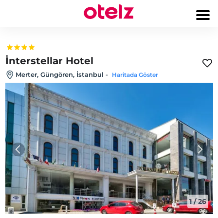
İnterstellar Hotel
Merter, Güngören, İstanbul
-
Haritada Göster
1
/
26