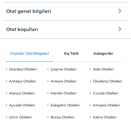
Otel genel bilgileri
Otel koşulları
Internet
Check/in
Ücretsiz Wi-fi
En erken saat 14:00 ve sonrası
Popüler Tatil Bölgeleri
Kış Tatili
Kategoriler
P
Ortak alanlar ve tüm odalar
Check/out
En geç saat 12:00 ve öncesi
İstanbul Otelleri
Çeşme Otelleri
Side Otelleri
Evcil Hayvan
Evcil hayvan barınabilir
Antalya Otelleri
Ankara Otelleri
Ölüdeniz Otelleri
Sigara
Odalarda sigara içilmez
Alanya Otelleri
Mardin Otelleri
Cunda Otelleri
Otopark
Çocuklar
2 yaşına kadar olan bebekler ücretsizdir.
Ücretsiz Özel Otopark
Ayvalık Otelleri
Eskişehir Otelleri
Amasra Otelleri
Her bir oda için 8 yaşına kadar 1 çocuk ücretsizdir
Otopark (Tesis bünyesinde)
İzmir Otelleri
Bursa Otelleri
Kıbrıs Otelleri