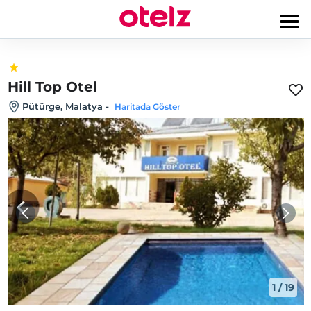
Hill Top Otel
Pütürge, Malatya
-
Haritada Göster
1
/
19