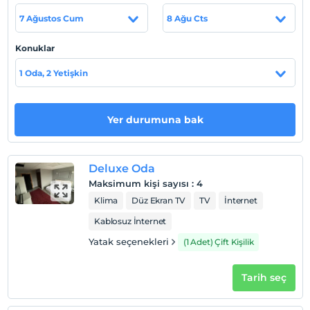
7 Ağustos Cum
8 Ağu Cts
Haritada Göster
Konuklar
1 Oda, 2 Yetişkin
Otel koşulları
Check/in
Yer durumuna bak
En erken saat 14:00 ve sonrası
Check/out
En geç saat 12:00 ve öncesi
Deluxe Oda
Evcil Hayvan
Maksimum kişi sayısı
:
4
Evcil hayvan barınabilir
Klima
Düz Ekran TV
TV
İnternet
Sigara
Kablosuz İnternet
Odalarda sigara içilmez
Yatak seçenekleri
(1 Adet) Çift Kişilik
Çocuklar
2 yaşına kadar olan bebekler ücretsizdir.
Tarih seç
Her bir oda için 8 yaşına kadar 1 çocuk ücretsizdir