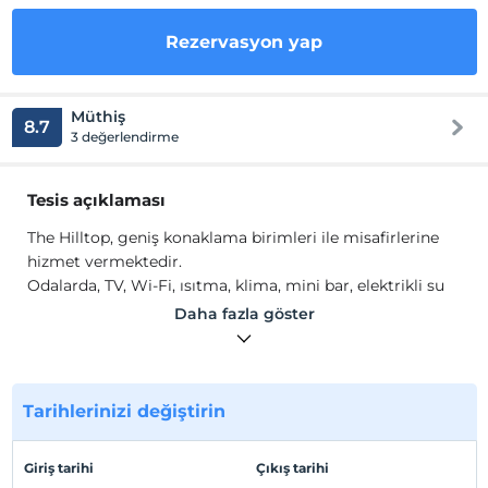
Rezervasyon yap
Müthiş
8.7
3 değerlendirme
Tesis açıklaması
The Hilltop, geniş konaklama birimleri ile misafirlerine
hizmet vermektedir.
Odalarda, TV, Wi-Fi, ısıtma, klima, mini bar, elektrikli su
ısıtıcısı, sineklik teli, gardırop, saç kurutma makinesi
Daha fazla göster
bulunmaktadır.
Tesis lokasyon bilgileri
Pütürge'de konumlanmaktadır. Nemrut Dağı 9 km,
Tarihlerinizi değiştirin
Pütürge Merkez 30 km, Malatya Şehir Merkezi 60 km,
Malatya Havaalanı 80 km mesafededir.
Giriş tarihi
Çıkış tarihi