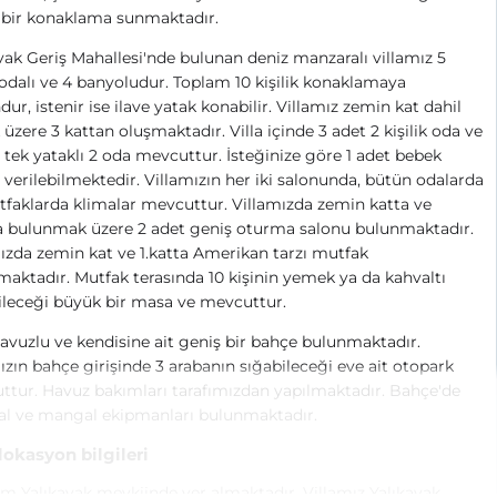
i bir konaklama sunmaktadır.
vak Geriş Mahallesi'nde bulunan deniz manzaralı villamız 5
odalı ve 4 banyoludur. Toplam 10 kişilik konaklamaya
ur, istenir ise ilave yatak konabilir. Villamız zemin kat dahil
üzere 3 kattan oluşmaktadır. Villa içinde 3 adet 2 kişilik oda ve
 tek yataklı 2 oda mevcuttur. İsteğinize göre 1 adet bebek
 verilebilmektedir. Villamızın her iki salonunda, bütün odalarda
faklarda klimalar mevcuttur. Villamızda zemin katta ve
ta bulunmak üzere 2 adet geniş oturma salonu bulunmaktadır.
ızda zemin kat ve 1.katta Amerikan tarzı mutfak
aktadır. Mutfak terasında 10 kişinin yemek ya da kahvaltı
leceği büyük bir masa ve mevcuttur.
avuzlu ve kendisine ait geniş bir bahçe bulunmaktadır.
ızın bahçe girişinde 3 arabanın sığabileceği eve ait otopark
tur. Havuz bakımları tarafımızdan yapılmaktadır. Bahçe'de
l ve mangal ekipmanları bulunmaktadır.
 lokasyon bilgileri
 Yalıkavak mevkiinde yer almaktadır. Villamız Yalıkavak