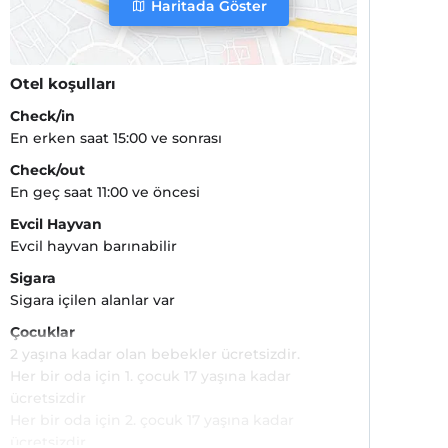
Haritada Göster
Otel koşulları
Check/in
En erken saat 15:00 ve sonrası
Check/out
En geç saat 11:00 ve öncesi
Evcil Hayvan
Evcil hayvan barınabilir
Sigara
Sigara içilen alanlar var
Çocuklar
2 yaşına kadar olan bebekler ücretsizdir.
Her bir oda için 1. çocuk 17 yaşına kadar
ücretsizdir
Her bir oda için 2. çocuk 17 yaşına kadar
ücretsizdir