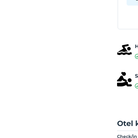
S
Otel 
Check/in