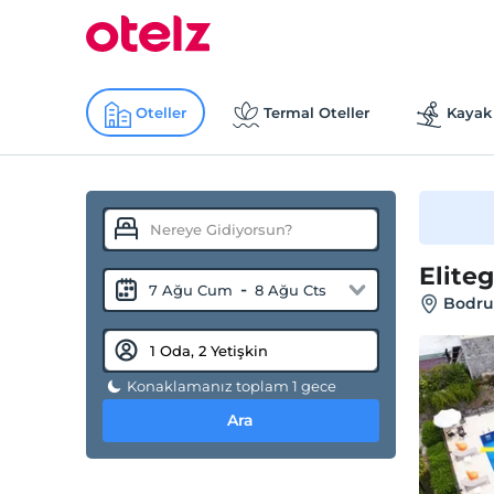
Oteller
Termal Oteller
Kayak 
Eliteg
-
7 Ağu Cum
8 Ağu Cts
Bodru
Konaklamanız toplam 1 gece
Ara