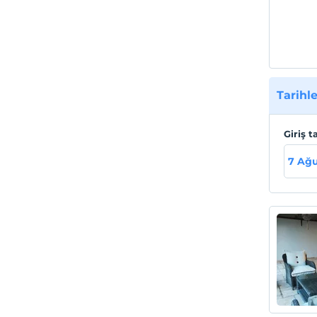
Marina
Tarihle
Giriş t
7 Ağ