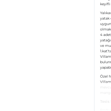
keyifl
Yalıka
yatak 
uygund
olmak 
4 adet
yatağı
ve mut
1.kat’
Villam
bulunm
yapabi
Özel h
Villam
mevcut
manga
Tesis
Bodrum