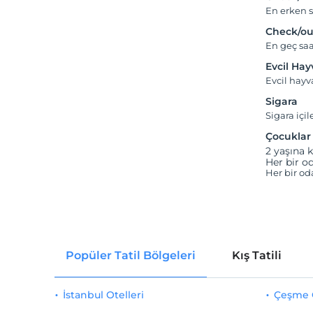
En erken s
Check/ou
En geç saa
Evcil Ha
Evcil hayv
Sigara
Sigara içil
Çocuklar
2 yaşına k
Her bir od
Her bir od
Popüler Tatil Bölgeleri
Kış Tatili
İstanbul Otelleri
Çeşme O