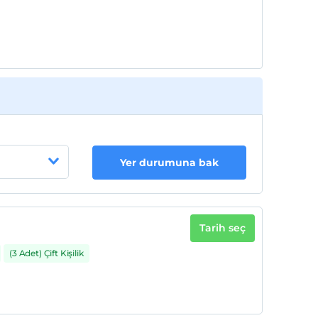
Yer durumuna bak
Tarih seç
(3 Adet) Çift Kişilik