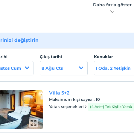
Daha fazla göster
'ya 2 km uzaklıktadır.
rinizi değiştirin
arihi
Çıkış tarihi
Konuklar
ustos Cum
8 Ağu Cts
1 Oda, 2 Yetişkin
Villa 5+2
Maksimum kişi sayısı
:
10
Yatak seçenekleri
(4 Adet) Tek Kişilik Yatak