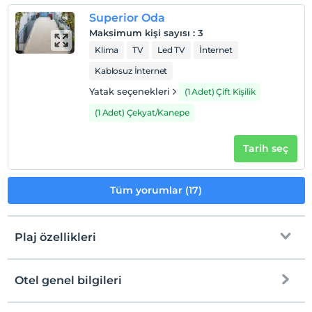
Evcil hayvan kabul edilmemektedir.
Superior Oda
Sigara
Maksimum kişi sayısı
:
3
Odalarda sigara içilmez
Klima
TV
Led TV
İnternet
Çocuklar
Kablosuz İnternet
2 yaşına kadar olan bebekler ücretsizdir.
Her bir oda için 6 yaşına kadar 1 çocuk ücretsizdir
Yatak seçenekleri
(1 Adet) Çift Kişilik
(1 Adet) Çekyat/Kanepe
Tarih seç
Tüm yorumlar (17)
Plaj özellikleri
Otel genel bilgileri
Plaja