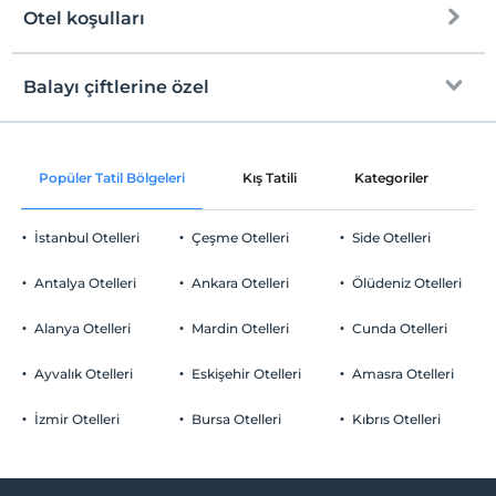
Halka açık plaj
Otel koşulları
Internet
Kum plaj
Check/in
Ücretsiz Wi-fi
En erken saat 14:00 ve sonrası
Balayı çiftlerine özel
Kıyıda sığ deniz
Ortak alanlar ve tüm odalar
Check/out
En geç saat 12:00 ve öncesi
Oda süslemesi
Evcil Hayvan
Popüler Tatil Bölgeleri
Kış Tatili
Kategoriler
P
Evcil hayvan kabul edilmemektedir.
Gül yaprakları ile süsleme
Sigara
İstanbul Otelleri
Çeşme Otelleri
Side Otelleri
Odalarda sigara içilmez
Otopark
Çocuklar
Antalya Otelleri
Ankara Otelleri
Ölüdeniz Otelleri
2 yaşına kadar olan bebekler ücretsizdir.
Ücretsiz Halka Açık Otopark
Her bir oda için 6 yaşına kadar 1 çocuk ücretsizdir
Alanya Otelleri
Mardin Otelleri
Cunda Otelleri
Otopark (Tesis disinda)
Ayvalık Otelleri
Eskişehir Otelleri
Amasra Otelleri
İzmir Otelleri
Bursa Otelleri
Kıbrıs Otelleri
Havuz
Açık Yüzme Havuzu (Sezonluk)