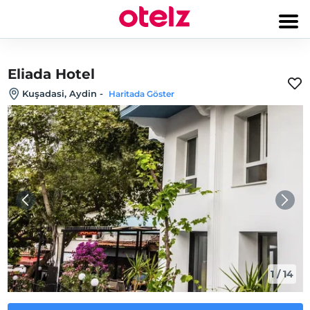
Eliada Hotel
Kuşadasi, Aydin
-
Haritada Göster
1
/
14