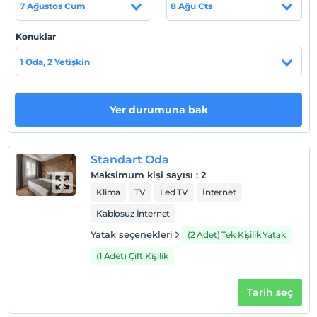
7 Ağustos Cum
8 Ağu Cts
Tesis lokasyon bilgileri
Tesis, Aydın Kuşadası'nda konumlanmaktadır.
Konuklar
Sahil
1 Oda, 2 Yetişkin
Denize 350 m., marinaya ve Kadınlar Plajı’na 1,5 km.
uzaklıktadır..
Yer durumuna bak
Haritada Göster
Standart Oda
Maksimum kişi sayısı
:
2
Klima
TV
Led TV
İnternet
Otel koşulları
Kablosuz İnternet
Check/in
Yatak seçenekleri
(2 Adet) Tek Kişilik Yatak
En erken saat 14:00 ve sonrası
(1 Adet) Çift Kişilik
Check/out
En geç saat 12:00 ve öncesi
Tarih seç
Evcil Hayvan