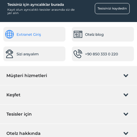
Tesisiniz için ayrıcalıklar burada
Engelli
Tesisinizi kaydedin
Kayıt olun ayrıcalıklı tesisler arasında siz de
yer alın
Ana kapı giriş düz ayaktır
Sağlık
Extranet Giriş
Otelz blog
Hastaneye kolay ulaşım (15 dakika)
Bebek
Sizi arayalım
+90 850 333 0 220
Bebek karyolası
Mama için su ısıtıcı
Ortak Alanlar
Müşteri hizmetleri
Tv odası
Rezervasyon yönet
Toplantı odası
Keşfet
Bahçe
Sizi arayalım
Hediye Kart
Çalışma Alanları
Tesisler için
Faks/fotokopi
İştirak olun
ZPara Nedir?
Scanner
Hemen tesisinizi ekleyin
Otelz hakkında