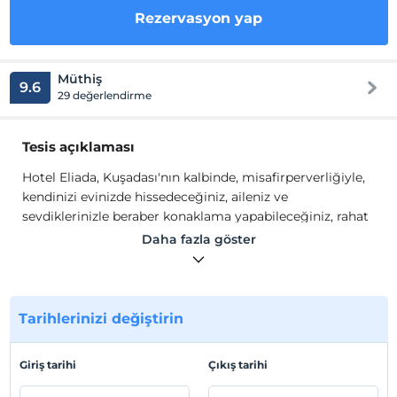
Rezervasyon yap
Müthiş
9.6
29 değerlendirme
Tesis açıklaması
Hotel Eliada, Kuşadası'nın kalbinde, misafirperverliğiyle,
kendinizi evinizde hissedeceğiniz, aileniz ve
sevdiklerinizle beraber konaklama yapabileceğiniz, rahat
ve konforlu tatil imkanı sunmaktadır.
Daha fazla göster
Eliada Hotel'in odalarında; ücretsiz Wi-Fi, dolap, duş, saç
kurutma makinesi, banyo havluları ve elektrikli su ısıtıcısı
mevcuttur.
Tarihlerinizi değiştirin
Tesiste yer alan otel kasası, döviz bürosu, restoran,
kahvaltı salonu ve bar gibi olanaklardan misafirlerimiz
Giriş tarihi
Çıkış tarihi
rahatlıkla faydalanabilirler.