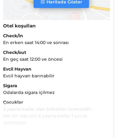
Haritada Göster
Otel koşulları
Check/in
En erken saat 14:00 ve sonrası
Check/out
En geç saat 12:00 ve öncesi
Evcil Hayvan
Evcil hayvan barınabilir
Sigara
Odalarda sigara içilmez
Çocuklar
2 yaşına kadar olan bebekler ücretsizdir.
Her bir oda için 6 yaşına kadar 1 çocuk
ücretsizdir