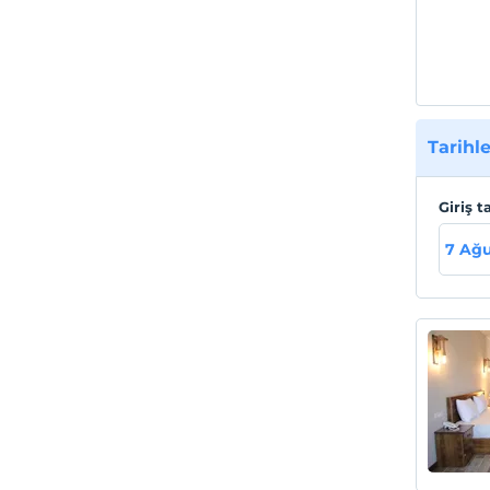
Tesis
El Naz
Ortahi
Tarihle
Giriş t
7 Ağ