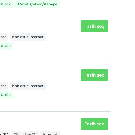
Kişilik
(1 Adet) Çekyat/Kanepe
Tarih seç
rnet
Kablosuz İnternet
Kişilik
Tarih seç
rnet
Kablosuz İnternet
Kişilik
Tarih seç
an TV
TV
Lcd TV
İnternet