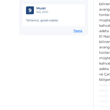
biline
Murat
avanga
9
Nis 2021
tonlar
müşter
Tertemiz, güzel odalar.
kahval
adeta 
Tümü
El Naz
biline
avanga
tonlar
müşter
kahval
adeta 
ve Çar
bölge
uzaklı
balon 
turlar
yapısı
rezerv