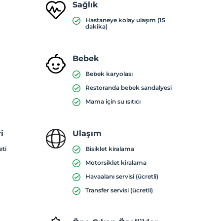
Sağlık
Hastaneye kolay ulaşım (15
dakika)
Bebek
Bebek karyolası
Restoranda bebek sandalyesi
Mama için su ısıtıcı
i
Ulaşım
eti
Bisiklet kiralama
Motorsiklet kiralama
Havaalanı servisi (ücretli)
Transfer servisi (ücretli)