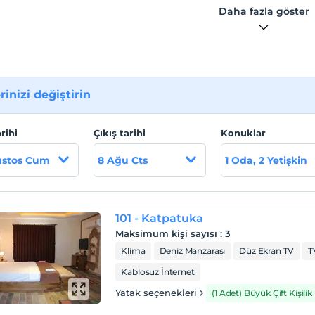
Daha fazla göster
 lokasyon bilgileri
ar Stone Uçhisar'dadır. Nevşehir Merkez'e 6 km., Göreme 3km.,
sar'a 4 km., Ürgüp'e 8 km., Avanos'a 12 km. mesafededir.
rinizi değiştirin
arihi
Çıkış tarihi
Konuklar
ustos Cum
8 Ağu Cts
1 Oda, 2 Yetişkin
101 - Katpatuka
Maksimum kişi sayısı
:
3
Klima
Deniz Manzarası
Düz Ekran TV
T
Kablosuz İnternet
Yatak seçenekleri
(1 Adet) Büyük Çift Kişilik