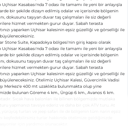
n Uçhisar Kasabası'nda 7 odası ile tamamı ile yeni bir anlayışla
rde bir şekilde dizayn edilmiş odalar ve içerisinde bölgenin
ını, dokusunu taşıyan duvar taş çalışmaları ile siz değerli
ilere hizmet vermekten gurur duyar. Sabah terasta
tınızı yaparken Uçhisar kalesinin eşsiz güzelliği ve görselliği ile
büyüleneceksiniz.
ar Stone Suite, Kapadokya bölgesi'nin giriş kapısı olarak
n Uçhisar Kasabası'nda 7 odası ile tamamı ile yeni bir anlayışla
rde bir şekilde dizayn edilmiş odalar ve içerisinde bölgenin
ını, dokusunu taşıyan duvar taş çalışmaları ile siz değerli
ilere hizmet vermekten gurur duyar. Sabah terasta
tınızı yaparken Uçhisar kalesinin eşsiz güzelliği ve görselliği ile
büyüleneceksiniz. Otelimiz Uçhisar Kalesi, Güvercinlik Vadisi
şı Merkez'e 400 mt uzaklıkta bulunmakta olup yine
mizde bulunan Göreme 4 km., Ürgüp 6 km., Avanos 6 km.
ktadır. Sıcak hava balonları ile bilinen bölgemizde mutlaka
turu yapmanızı tavsiye ederiz ve daha bir çok ATV turu, At
ı, yürüyüş turları ve jeep safari ile de bölgenin tüm narin eşsiz
nı keşfedebilirsiniz turlar hakkında otelimize geldiğinizde
asyonlar için yardımcı olunacaktır.