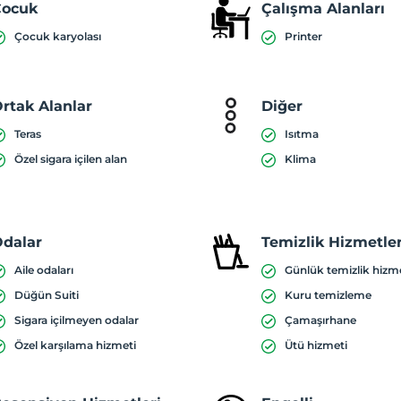
Çocuk
Çalışma Alanları
Çocuk karyolası
Printer
rtak Alanlar
Diğer
Teras
Isıtma
Özel sigara içilen alan
Klima
dalar
Temizlik Hizmetler
Aile odaları
Günlük temizlik hizm
Düğün Suiti
Kuru temizleme
Sigara içilmeyen odalar
Çamaşırhane
Özel karşılama hizmeti
Ütü hizmeti