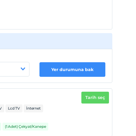
Yer durumuna bak
Tarih seç
V
Lcd TV
İnternet
(1 Adet) Çekyat/Kanepe