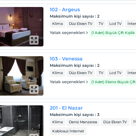
102 - Argeus
Maksimum kişi sayısı
:
2
Klima
Düz Ekran TV
TV
Lcd TV
İnte
Yatak seçenekleri
(1 Adet) Büyük Çift Kişilik
103 - Venessa
Maksimum kişi sayısı
:
2
Klima
Düz Ekran TV
TV
Lcd TV
İnte
Yatak seçenekleri
(1 Adet) Ekstra Büyük Çift 
201 - El Nazar
Maksimum kişi sayısı
:
3
Klima
Deniz Manzarası
Düz Ekran TV
T
Kablosuz İnternet