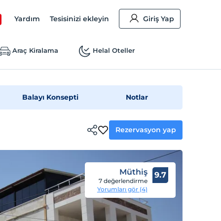
Yardım
Tesisinizi ekleyin
Giriş Yap
Araç Kiralama
Helal Oteller
Balayı Konsepti
Notlar
Rezervasyon yap
Müthiş
9.7
7 değerlendirme
Yorumları gör (4)