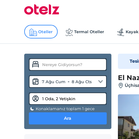
Oteller
Termal Oteller
Kayak 
Tesi
El Na
-
7 Ağu Cum
8 Ağu Cts
Üçhis
Konaklamanız toplam 1 gece
Ara