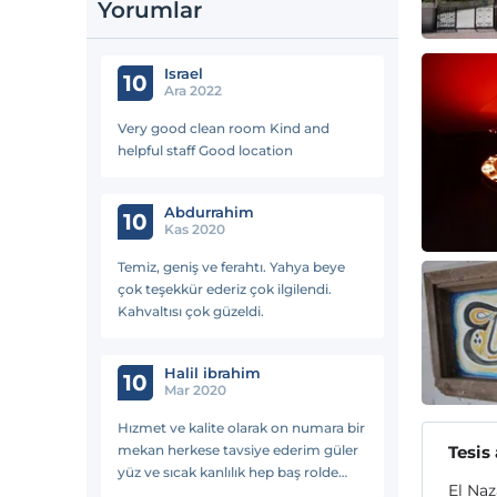
Yorumlar
Israel
10
Ara 2022
Very good clean room Kind and
helpful staff Good location
Abdurrahim
10
Kas 2020
Temiz, geniş ve ferahtı. Yahya beye
çok teşekkür ederiz çok ilgilendi.
Kahvaltısı çok güzeldi.
Halil ibrahim
10
Mar 2020
Hızmet ve kalite olarak on numara bir
mekan herkese tavsiye ederim güler
Tesis
yüz ve sıcak kanlılık hep baş rolde
El Naz
tesekkurler el nazar stone 😊😊