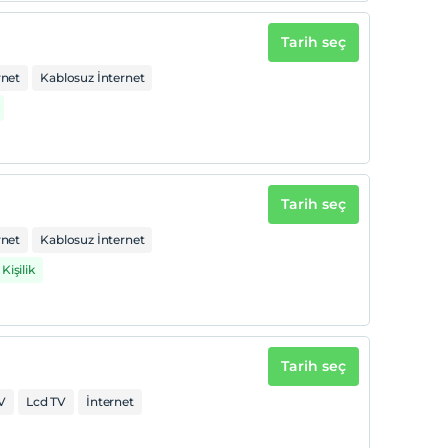
Tarih seç
rnet
Kablosuz İnternet
Tarih seç
rnet
Kablosuz İnternet
Kişilik
Tarih seç
V
Lcd TV
İnternet