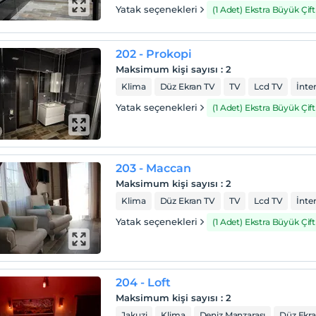
Yatak seçenekleri
(1 Adet) Ekstra Büyük Çift 
202 - Prokopi
Maksimum kişi sayısı
:
2
Klima
Düz Ekran TV
TV
Lcd TV
İnte
Yatak seçenekleri
(1 Adet) Ekstra Büyük Çift 
203 - Maccan
Maksimum kişi sayısı
:
2
Klima
Düz Ekran TV
TV
Lcd TV
İnte
Yatak seçenekleri
(1 Adet) Ekstra Büyük Çift 
204 - Loft
Maksimum kişi sayısı
:
2
Jakuzi
Klima
Deniz Manzarası
Düz Ekr