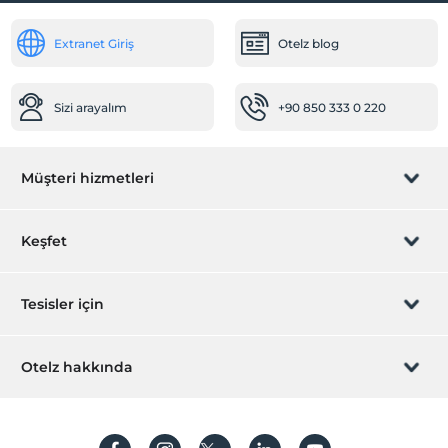
Extranet Giriş
Otelz blog
Sizi arayalım
+90 850 333 0 220
Müşteri hizmetleri
Rezervasyon yönet
Keşfet
Sizi arayalım
Hediye Kart
Tesisler için
İştirak olun
ZPara Nedir?
Hemen tesisinizi ekleyin
Otelz hakkında
İletişim
Üye girişi
Villa/Daire ekleyin
Hakkımızda
Sıkça sorulan sorular