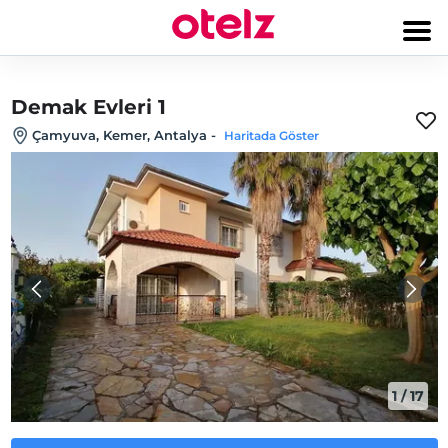
Demak Evleri 1
Çamyuva, Kemer, Antalya
-
Haritada Göster
1
/
17