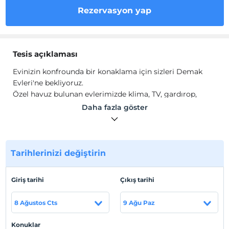
Rezervasyon yap
Tesis açıklaması
Evinizin konfrounda bir konaklama için sizleri Demak
Evleri'ne bekliyoruz.
Özel havuz bulunan evlerimizde klima, TV, gardırop,
mutfak gereçleri, kahve makinesi, bulaşık ve çamaşır
Daha fazla göster
makinesi gibi evinizin konforunu aratmayacak tüm
olanaklar bulunmaktadır.
Tesis lokasyon bilgileri
Tarihlerinizi değiştirin
Evlerimiz Çamyuva, Kemer, Antalya'da
konumlanmaktadır.
Giriş tarihi
Çıkış tarihi
8 Ağustos Cts
9 Ağu Paz
Haritada Göster
Konuklar