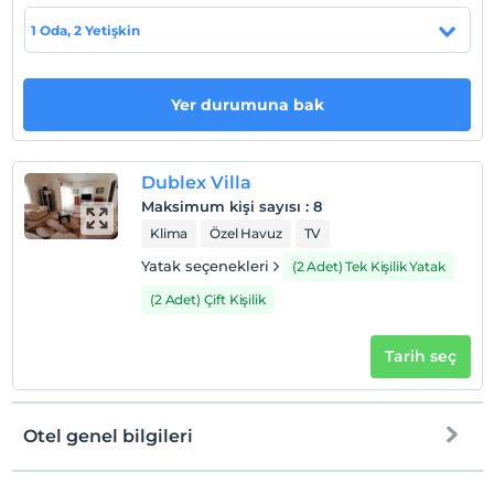
1 Oda, 2 Yetişkin
Otel koşulları
Check/in
Yer durumuna bak
En erken saat 14:00 ve sonrası
Check/out
En geç saat 10:00 ve öncesi
Dublex Villa
Evcil Hayvan
Maksimum kişi sayısı
:
8
Evcil hayvan kabul edilmemektedir.
Klima
Özel Havuz
TV
Sigara
Yatak seçenekleri
(2 Adet) Tek Kişilik Yatak
Odalarda sigara içilmez
(2 Adet) Çift Kişilik
Çocuklar
2 yaşına kadar olan bebekler ücretsizdir.
Tarih seç
Her bir oda için 3 yaşına kadar 2 çocuk ücretsizdir
Otel genel bilgileri