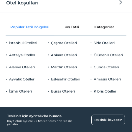
Otel koşulları
Internet
Check/in
Ücretli Wi-fi
En erken saat 14:00 ve sonrası
Popüler Tatil Bölgeleri
Kış Tatili
Kategoriler
P
Ortak alanlar ve tüm odalar
Check/out
En geç saat 10:00 ve öncesi
İstanbul Otelleri
Çeşme Otelleri
Side Otelleri
Evcil Hayvan
Evcil hayvan kabul edilmemektedir.
Antalya Otelleri
Ankara Otelleri
Ölüdeniz Otelleri
Sigara
Havuz
Odalarda sigara içilmez
Alanya Otelleri
Mardin Otelleri
Cunda Otelleri
Çocuklar
Açık Yüzme Havuzu (Sezonluk)
2 yaşına kadar olan bebekler ücretsizdir.
Ayvalık Otelleri
Eskişehir Otelleri
Amasra Otelleri
Her bir oda için 3 yaşına kadar 2 çocuk ücretsizdir
İzmir Otelleri
Bursa Otelleri
Kıbrıs Otelleri
Tesisiniz için ayrıcalıklar burada
Tesisinizi kaydedin
Kayıt olun ayrıcalıklı tesisler arasında siz de
yer alın