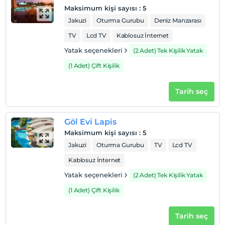
Evcil Hayvan
Maksimum kişi sayısı
:
5
Evcil hayvan kabul edilmemektedir.
Jakuzi
Oturma Gurubu
Deniz Manzarası
Sigara
TV
Lcd TV
Kablosuz İnternet
Odalarda sigara içilmez
Yatak seçenekleri
(2 Adet) Tek Kişilik Yatak
Çocuklar
(1 Adet) Çift Kişilik
1 yaşına kadar olan bebekler ücretsizdir.
Her bir oda için 6 yaşına kadar 1 çocuk ücretsizdir
Tarih seç
Göl Evi Lapis
Maksimum kişi sayısı
:
5
Jakuzi
Oturma Gurubu
TV
Lcd TV
Kablosuz İnternet
Yatak seçenekleri
(2 Adet) Tek Kişilik Yatak
(1 Adet) Çift Kişilik
Tarih seç