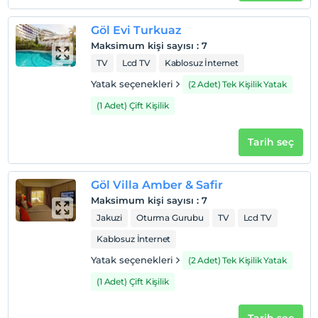
Göl Evi Turkuaz
Maksimum kişi sayısı
:
7
TV
Lcd TV
Kablosuz İnternet
Yatak seçenekleri
(2 Adet) Tek Kişilik Yatak
(1 Adet) Çift Kişilik
Tarih seç
Göl Villa Amber & Safir
Maksimum kişi sayısı
:
7
Jakuzi
Oturma Gurubu
TV
Lcd TV
Kablosuz İnternet
Yatak seçenekleri
(2 Adet) Tek Kişilik Yatak
(1 Adet) Çift Kişilik