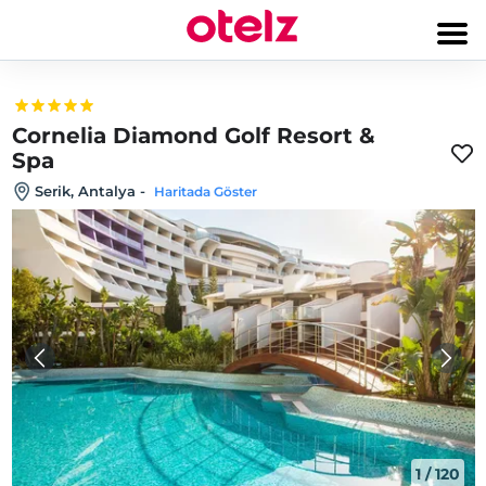
Cornelia Diamond Golf Resort &
Spa
Serik, Antalya
-
Haritada Göster
1
/
120