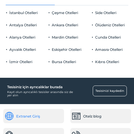
Evcil hayvan kabul edilmemektedir.
Bir sabah odaya kahvaltı servisi
Sigara
Plaj Havlusu
İstanbul Otelleri
Çeşme Otelleri
Side Otelleri
Odalarda sigara içilmez
Spa merkezinde ekstra indirim
Otopark
Çocuklar
Antalya Otelleri
Ankara Otelleri
Ölüdeniz Otelleri
Özel nevresim takımı
1 yaşına kadar olan bebekler ücretsizdir.
Ücretsiz Özel Otopark
Her bir oda için 6 yaşına kadar 1 çocuk ücretsizdir
Alanya Otelleri
Mardin Otelleri
Cunda Otelleri
Otopark (Tesis bünyesinde)
Çerez ikramı
Ayvalık Otelleri
Eskişehir Otelleri
Amasra Otelleri
A’la Carte restaurantımızda 1 defa ücretsiz
akşam yemeği
İzmir Otelleri
Bursa Otelleri
Kıbrıs Otelleri
Çalışma Alanları
Faks/fotokopi
Tesisiniz için ayrıcalıklar burada
Sağlık
Tesisinizi kaydedin
Kayıt olun ayrıcalıklı tesisler arasında siz de
yer alın
Doktor (tesis bünyesinde)
Odalar
Extranet Giriş
Otelz blog
Aile odaları
Sigara içilmeyen odalar