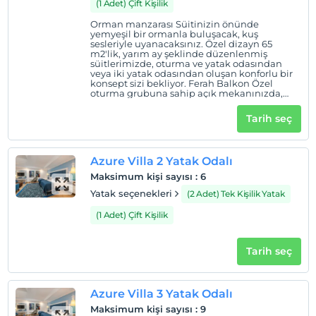
(1 Adet) Çift Kişilik
Orman manzarası Süitinizin önünde
yemyeşil bir ormanla buluşacak, kuş
sesleriyle uyanacaksınız. Özel dizayn 65
m2'lik, yarım ay şeklinde düzenlenmiş
süitlerimizde, oturma ve yatak odasından
veya iki yatak odasından oluşan konforlu bir
konsept sizi bekliyor. Ferah Balkon Özel
oturma grubuna sahip açık mekanınızda,
içeceğinizi yudumlayacak, kitabınızı keyifle
okuyacaksınız.
Tarih seç
Azure Villa 2 Yatak Odalı
Maksimum kişi sayısı
:
6
Yatak seçenekleri
(2 Adet) Tek Kişilik Yatak
(1 Adet) Çift Kişilik
Tarih seç
Azure Villa 3 Yatak Odalı
Maksimum kişi sayısı
:
9