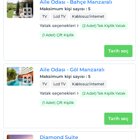
Tesis lokasyon bilgileri
Aile Odası - Bahçe Manzaralı
Maksimum kişi sayısı
:
5
Serik Belek'te konumlanmaktadır. Belek 2 km, Kadriye 7
TV
Lcd TV
Kablosuz İnternet
km, Antalya Havaalanı 35 km, Antalya Şehir Merkezi 45
Yatak seçenekleri
(2 Adet) Tek Kişilik Yatak
km mesafededir.
(1 Adet) Çift Kişilik
Sahil
Denize sıfır konumdadır. 250 m uzunluğunda, 55 m
Tarih seç
genişliğinde özel plajı bulunmaktadır.
Aile Odası - Göl Manzaralı
Maksimum kişi sayısı
Haritada Göster
:
5
TV
Lcd TV
Kablosuz İnternet
Yatak seçenekleri
(2 Adet) Tek Kişilik Yatak
Otel koşulları
(1 Adet) Çift Kişilik
Check/in
En erken saat 14:00 ve sonrası
Tarih seç
Check/out
En geç saat 12:00 ve öncesi
Diamond Suite