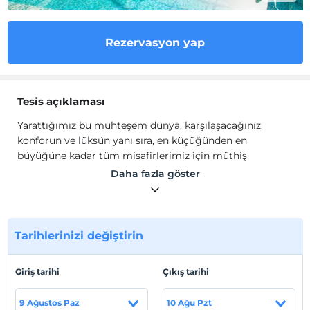
Rezervasyon yap
Tesis açıklaması
Yarattığımız bu muhteşem dünya, karşılaşacağınız
konforun ve lüksün yanı sıra, en küçüğünden en
büyüğüne kadar tüm misafirlerimiz için müthiş
deneyimler ve eğlence ile dolu. Bedeninizle birlikte
Daha fazla göster
ruhunuzda bu muhteşem anların akışıyla coşacak.
Karakteristik mimarisi ve göz alıcı dekorasyonu ile öne
çıkan Diamond Ana Restaurantta dünya mutfaklarından
Tarihlerinizi değiştirin
seçkin lezzetler tadabilirsiniz
Efsaneler çağında yazılmış bir şiirde anlatıldığı gibi;
Giriş tarihi
Çıkış tarihi
baharın hiç bitmediği, aşkın kalp atışlarının her an
hissedildiği, gençlik iksirini tatmış ölümsüz bedenlerin
9 Ağustos Paz
10 Ağu Pzt