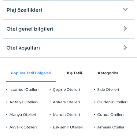
Plaj özellikleri
Otel genel bilgileri
Plaja
Halka açık plaj
Otel koşulları
Internet
Kum, çakıl karışık plaj
Check/in
Ücretsiz Wi-fi
En erken saat 14:00 ve sonrası
Kıyıda sığ deniz
Popüler Tatil Bölgeleri
Kış Tatili
Kategoriler
P
Sadece ortak alanlar
Check/out
En geç saat 12:00 ve öncesi
İstanbul Otelleri
Çeşme Otelleri
Side Otelleri
Evcil Hayvan
Evcil hayvan kabul edilmemektedir.
Antalya Otelleri
Ankara Otelleri
Ölüdeniz Otelleri
Sigara
Odalarda sigara içilmez
Alanya Otelleri
Mardin Otelleri
Cunda Otelleri
Otopark
Çocuklar
2 yaşına kadar olan bebekler ücretsizdir.
Ücretsiz Özel Otopark
Ayvalık Otelleri
Eskişehir Otelleri
Amasra Otelleri
Her bir oda için 1. çocuk 12 yaşına kadar ücretsizdir
Otopark (Tesis bünyesinde)
Her bir oda için 2. çocuk 12 yaşına kadar ücretsizdir