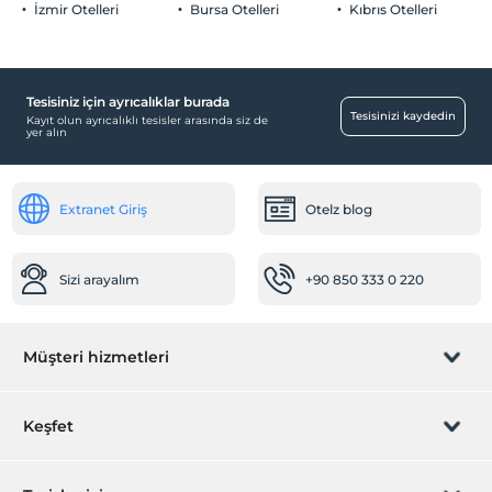
İzmir Otelleri
Bursa Otelleri
Kıbrıs Otelleri
Tesisiniz için ayrıcalıklar burada
Yiyecek & İçecek
Tesisinizi kaydedin
Kayıt olun ayrıcalıklı tesisler arasında siz de
yer alın
Havuz Bar
Ortak Alanlar
Extranet Giriş
Otelz blog
Güneşlenme terası
Odalar
Sizi arayalım
+90 850 333 0 220
Aile odaları
Çocuk
Müşteri hizmetleri
Çocuk Havuzu
Bebek
Rezervasyon yönet
Keşfet
Restoranda bebek sandalyesi
Temizlik Hizmetleri
Sizi arayalım
Hediye Kart