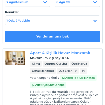
7 Ağustos Cum
8 Ağu Cts
Tesisimiz, Bodrum Milas Havaalanına 35 km., Bodrum
Marina'ya 1.500 metre, Gümbet Barlar sokağına 300
Konuklar
metre ve Gümbet sahile 200 metre yürüyüş
mesafesindedir.
1 Oda, 2 Yetişkin
Yer durumuna bak
Haritada Göster
Apart 4 Kişilik Havuz Manzaralı
Otel koşulları
Maksimum kişi sayısı
:
4
Check/in
Klima
Oturma Gurubu
Özel Havuz
En erken saat 14:00 ve sonrası
Deniz Manzarası
Düz Ekran TV
TV
Check/out
Yatak seçenekleri
(2 Adet) Tek Kişilik Yatak
En geç saat 12:00 ve öncesi
(2 Adet) Çekyat/Kanepe
Evcil Hayvan
1+1 odalarımız da mutfak araç gereçleri ve
Evcil hayvan kabul edilmemektedir.
birleşip ayrılabilen yataklar mevcut olup 3.ve
4.yetişkin için geniş kanepe vardır. Bütün
Sigara
odaların büyük balkonları vardır.Odalar
havuz ve kısmen deniz manzaralıdır.