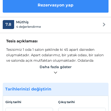
Rezervasyon yap
Müthiş
7.8
4 değerlendirme
Tesis açıklaması
Tesisimiz 1 oda 1 salon şeklinde ki 45 apart daireden
oluşmaktadır. Apart odalarımız, bir yatak odası, bir salon
ve salonda açık mutfaktan oluşmaktadır. Odalarda
mutfak malzemesi, büyük boy buzdolabı, elektrikli ocak
Daha fazla göster
ve su ısıtıcısı mevcuttur.
Tesisimiz 1 oda 1 salon şeklinde ki 45 apart daireden
oluşmaktadır. Apart odalarımız, bir yatak odası, bir salon
ve salonda açık mutfaktan oluşmaktadır. Odalarda
Tarihlerinizi değiştirin
mutfak malzemesi, büyük boy buzdolabı, elektrikli ocak
ve su ısıtıcısı mevcuttur.
Giriş tarihi
Çıkış tarihi
Tesis lokasyon bilgileri