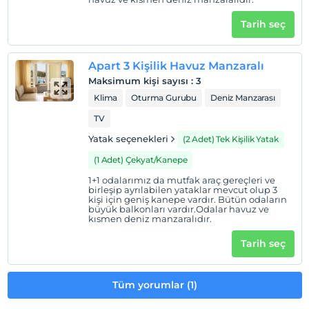
Odalarda sigara içilmez
Çocuklar
Tarih seç
2 yaşına kadar olan bebekler ücretsizdir.
Her bir oda için 1. çocuk 12 yaşına kadar ücretsizdir
Apart 3 Kişilik Havuz Manzaralı
Her bir oda için 2. çocuk 12 yaşına kadar ücretsizdir
Maksimum kişi sayısı
:
3
Klima
Oturma Gurubu
Deniz Manzarası
TV
Yatak seçenekleri
(2 Adet) Tek Kişilik Yatak
(1 Adet) Çekyat/Kanepe
1+1 odalarımız da mutfak araç gereçleri ve
birleşip ayrılabilen yataklar mevcut olup 3
kişi için geniş kanepe vardır. Bütün odaların
büyük balkonları vardır.Odalar havuz ve
kısmen deniz manzaralıdır.
Tarih seç
Tüm yorumlar (1)