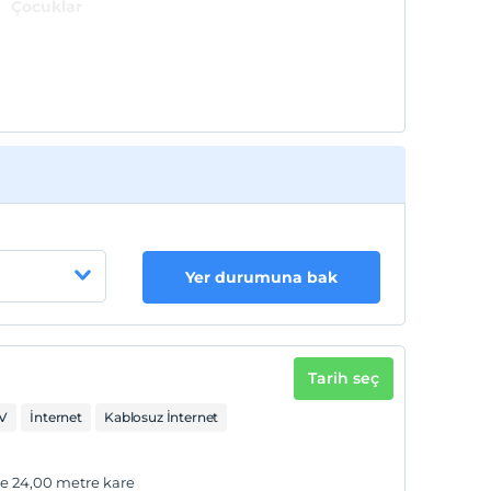
Çocuklar
2 yaşına kadar olan bebekler ücretsizdir.
Tesisin ücretsiz çocuk politkası yoktur
Yer durumuna bak
Tarih seç
V
İnternet
Kablosuz İnternet
ve 24,00 metre kare