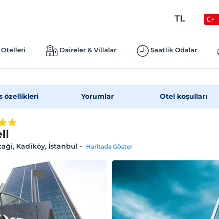
TL
Otelleri
Daireler & Villalar
Saatlik Odalar
s özellikleri
Yorumlar
Otel koşulları
ll
aği, Kadiköy, İstanbul
-
Haritada Göster