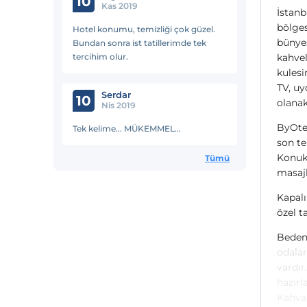
10
Kas 2019
İstanb
bölges
Hotel konumu, temizliği çok güzel.
bünyes
Bundan sonra ist tatillerimde tek
tercihim olur.
kahvel
kulesi
TV, uy
Serdar
10
olanak
Nis 2019
ByOtel
Tek kelime... MÜKEMMEL...
son te
Konukl
Tümü
masajl
Kapalı
özel t
Bedens
odalar
vardır
hazırl
Kahval