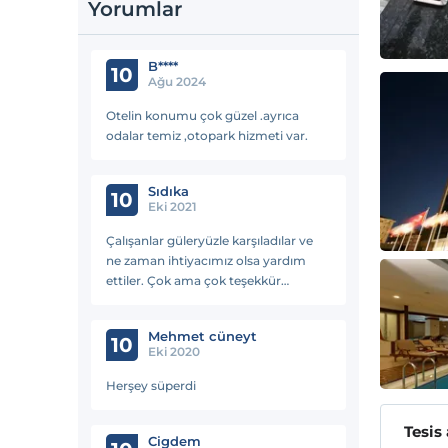
Yorumlar
B****
10
Ağu 2024
Otelin konumu çok güzel .ayrıca
odalar temiz ,otopark hizmeti var.
Sıdıka
10
Eki 2021
Çalışanlar güleryüzle karşıladılar ve
ne zaman ihtiyacımız olsa yardım
ettiler. Çok ama çok teşekkür
ederim.hizmetlerinden ve
yardımseverliklerinden 😊😊
Mehmet cüneyt
10
Eki 2020
Herşey süperdi
Tesis
Cigdem