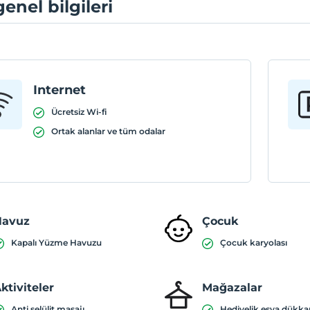
genel bilgileri
Internet
Ücretsiz Wi-fi
Ortak alanlar ve tüm odalar
Havuz
Çocuk
Kapalı Yüzme Havuzu
Çocuk karyolası
ktiviteler
Mağazalar
Anti selülit masajı
Hediyelik eşya dükka