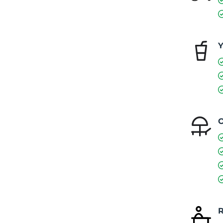
Y
O
R