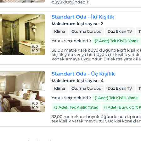
büyüklüğündedir.
Standart Oda - İki Kişilik
Maksimum kişi sayısı
:
2
Klima
Oturma Gurubu
Düz Ekran TV
T
Yatak seçenekleri
(2 Adet) Tek Kişilik Yatak
30,00 metre kare büyüklüğünde çift kişilik bir
kişilik yatak veya bir büyük çift kişilik yatak
konaklamaya uygundur. Bir ekstra yatak ilav
Standart Oda - Üç Kişilik
Maksimum kişi sayısı
:
4
Klima
Oturma Gurubu
Düz Ekran TV
T
Yatak seçenekleri
(1 Adet) Tek Kişilik Yatak
(3 Adet) Tek Kişilik Yatak
(1 Adet) Büyük Çift Ki
32,00 metrekare büyüklüğünde oda tipinde Bi
tek kişilik yatak mevcuttur. Üç kişi konak