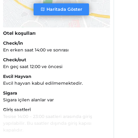
Haritada Göster
Otel koşulları
Check/in
En erken saat 14:00 ve sonrası
Check/out
En geç saat 12:00 ve öncesi
Evcil Hayvan
Evcil hayvan kabul edilmemektedir.
Sigara
Sigara içilen alanlar var
Giriş saatleri
Tesise 14:00 – 23:00 saatleri arasında giriş
yapılabilir. Bu saatler dışında giriş kapısı
kapalıdır.