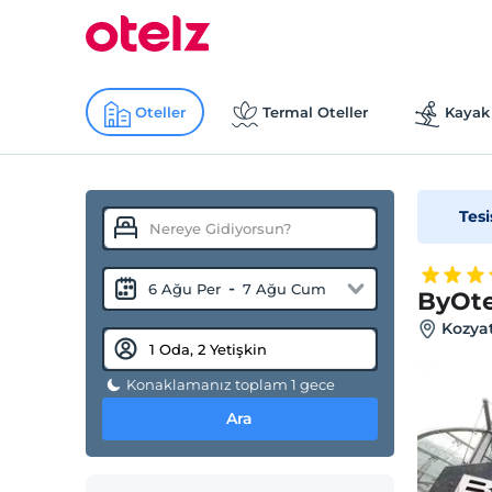
Oteller
Termal Oteller
Kayak 
Tesi
-
6 Ağu Per
7 Ağu Cum
ByOte
Kozyat
Konaklamanız toplam 1 gece
Ara