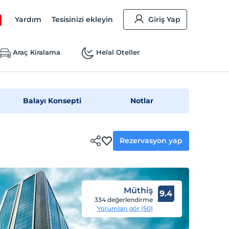
Yardım
Tesisinizi ekleyin
Giriş Yap
Araç Kiralama
Helal Oteller
Balayı Konsepti
Notlar
Rezervasyon yap
Müthiş
9.4
334 değerlendirme
Yorumları gör (50)