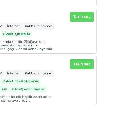
Tarih seç
V
İnternet
Kablosuz İnternet
(1 Adet) Çift Kişilik
 oda tipidir. 2(iki)ayrı tek
 mevcut olup. iki kişilik
esi çoçuk dahil konaklayabilir.
Tarih seç
V
İnternet
Kablosuz İnternet
(3 Adet) Tek Kişilik Yatak
şilik
(1 Adet) Açılır-Kapanır
r adet çift kişilik ve bir adet
lamasına uygundur.