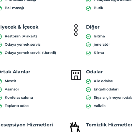
Bali masajı
Butik
iyecek & İçecek
Diğer
Restoran (Alakart)
Isıtma
Odaya yemek servisi
jeneratör
Odaya yemek servisi (Ücretli)
Klima
rtak Alanlar
Odalar
Mescit
Aile odaları
Asansör
Engelli odaları
Konferas salonu
Sigara içilmeyen odal
Toplantı odası
Valizlik
esepsiyon Hizmetleri
Temizlik Hizmetler