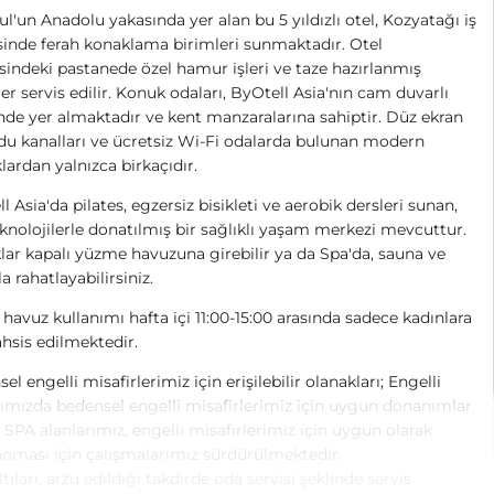
ul'un Anadolu yakasında yer alan bu 5 yıldızlı otel, Kozyatağı iş
inde ferah konaklama birimleri sunmaktadır. Otel
indeki pastanede özel hamur işleri ve taze hazırlanmış
er servis edilir. Konuk odaları, ByOtell Asia'nın cam duvarlı
nde yer almaktadır ve kent manzaralarına sahiptir. Düz ekran
du kanalları ve ücretsiz Wi-Fi odalarda bulunan modern
lardan yalnızca birkaçıdır.
l Asia'da pilates, egzersiz bisikleti ve aerobik dersleri sunan,
knolojilerle donatılmış bir sağlıklı yaşam merkezi mevcuttur.
ar kapalı yüzme havuzuna girebilir ya da Spa'da, sauna ve
a rahatlayabilirsiniz.
 havuz kullanımı hafta içi 11:00-15:00 arasında sadece kadınlara
ahsis edilmektedir.
el engelli misafirlerimiz için erişilebilir olanakları; Engelli
ımızda bedensel engelli misafirlerimiz için uygun donanımlar
. SPA alanlarımız, engelli misafirlerimiz için uygun olarak
anması için çalışmalarımız sürdürülmektedir.
tıları, arzu edildiği takdirde oda servisi şeklinde servis