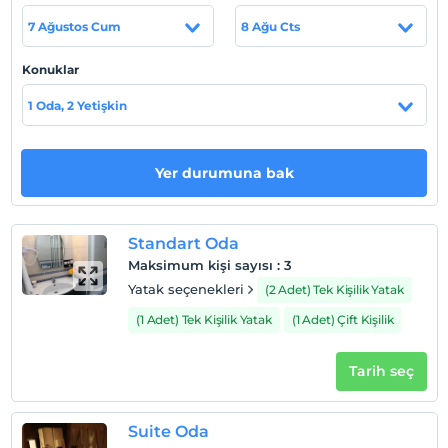
Magnesia AVM, Cinens Sinemaları ve Tartan Spor
7 Ağustos Cum
8 Ağu Cts
alanının yani başında, şehir merkezine 5 dk., Manisa
Organize Sanayi Bölgesi'ne 5 dk. ayrıca İzmir Adnan
Konuklar
Menderes Havalimanı'na 40 dk. uzaklıktadır.
1 Oda, 2 Yetişkin
Haritada Göster
Yer durumuna bak
Otel koşulları
Standart Oda
Check/in
Maksimum kişi sayısı
:
3
En erken saat 14:00 ve sonrası
Yatak seçenekleri
(2 Adet) Tek Kişilik Yatak
Check/out
(1 Adet) Tek Kişilik Yatak
(1 Adet) Çift Kişilik
En geç saat 12:00 ve öncesi
Evcil Hayvan
Tarih seç
Evcil hayvan kabul edilmemektedir.
Sigara
Suite Oda
Odalarda sigara içilmez