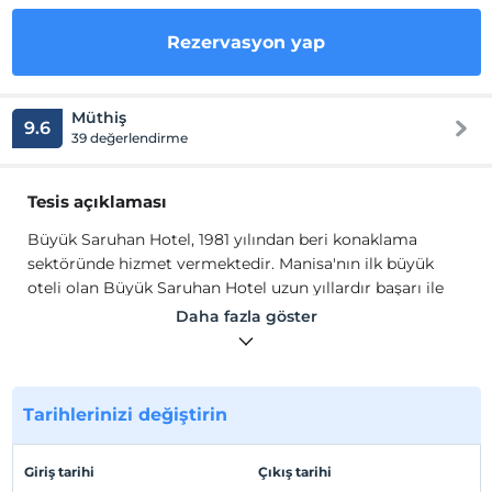
Rezervasyon yap
Müthiş
9.6
39 değerlendirme
Tesis açıklaması
Büyük Saruhan Hotel , 1981 yılından beri konaklama
sektöründe hizmet vermektedir. Manisa'nın ilk büyük
oteli olan Büyük Saruhan Hotel uzun yıllardır başarı ile
faaliyet gösteren saygın kuruluşlardır.
Daha fazla göster
Büyük Saruhan Hotel, iş dünyasının Manisa’daki
konaklama beklentilerini karşılamak, her türlü
profesyonel ihtiyaçlarına cevap vermek ve unutulmaz
yiyecek-içecek deneyimleri yaşatmak için 1991
Tarihlerinizi değiştirin
senesinden beri hizmetinizdedir.
Tesis lokasyon bilgileri
Giriş tarihi
Çıkış tarihi