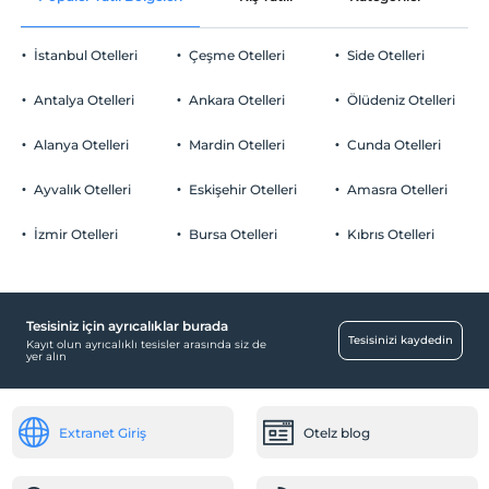
Evcil hayvan kabul edilmemektedir.
Gül yaprakları ile süsleme
Sigara
İstanbul Otelleri
Çeşme Otelleri
Side Otelleri
Odalarda sigara içilmez
Otopark
Çocuklar
Antalya Otelleri
Ankara Otelleri
Ölüdeniz Otelleri
2 yaşına kadar olan bebekler ücretsizdir.
Ücretsiz Özel Otopark
Her bir oda için 6 yaşına kadar 1 çocuk ücretsizdir
Alanya Otelleri
Mardin Otelleri
Cunda Otelleri
Otopark (Tesis bünyesinde)
Ayvalık Otelleri
Eskişehir Otelleri
Amasra Otelleri
Özel Notları Görmek İçin Tıklayınız.
İzmir Otelleri
Bursa Otelleri
Kıbrıs Otelleri
Havuz
Açık Yüzme Havuzu (Sezonluk)
Tesisiniz için ayrıcalıklar burada
Eğlence Hizmetleri
Tesisinizi kaydedin
Kayıt olun ayrıcalıklı tesisler arasında siz de
yer alın
Yılbaşı Etkinliği
Odalar
Extranet Giriş
Otelz blog
Ara kapılı odalar
Çocuk