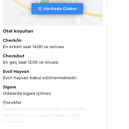
Haritada Göster
Otel koşulları
Check/in
En erken saat 14:00 ve sonrası
Check/out
En geç saat 12:00 ve öncesi
Evcil Hayvan
Evcil hayvan kabul edilmemektedir.
Sigara
Odalarda sigara içilmez
Çocuklar
1 yaşına kadar olan bebekler ücretsizdir.
Her bir oda için 5 yaşına kadar 1 çocuk
ücretsizdir