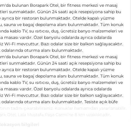
m'da bulunan Borapark Otel, bir fitness merkezi ve masaj
leri sunmaktadır. Günün 24 saati açık resepsiyona sahip bu
e ayrıca bir restoran bulunmaktadır. Otelde kapalı yüzme
u, sauna ve bagaj depolama alanı bulunmaktadır. Tüm konuk
ında kablo TV, su ısıtıcısı, duş, ücretsiz banyo malzemeleri ve
a masası vardır. Özel banyolu odalarda ayrıca odalarda
iz Wi-Fi mevcuttur. Bazı odalar size bir balkon sağlayacaktır.
 odalarında oturma alanı bulunmaktadır.
m'da bulunan Borapark Otel, bir fitness merkezi ve masaj
leri sunmaktadır. Günün 24 saati açık resepsiyona sahip bu
e ayrıca bir restoran bulunmaktadır. Otelde kapalı yüzme
u, sauna ve bagaj depolama alanı bulunmaktadır. Tüm konuk
ında kablo TV, su ısıtıcısı, duş, ücretsiz banyo malzemeleri ve
a masası vardır. Özel banyolu odalarda ayrıca odalarda
iz Wi-Fi mevcuttur. Bazı odalar size bir balkon sağlayacaktır.
odalarında oturma alanı bulunmaktadır. Tesiste açık büfe
tının tadını çıkarabilirsiniz. Konuklar hamamdan yararlanabilir.
rk Otel, Lala Mustafa Paşa Camii’ne 8 km uzaklıktadır.
 lokasyon bilgileri