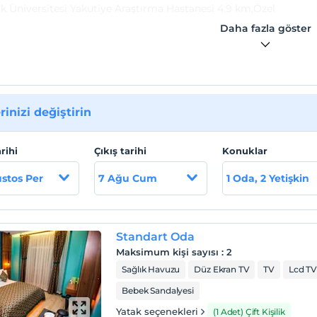
k Üniversitesi Yakutiye Araştırma Hastanesi 4.9 km,Özel
 Hastanesi 7.6 km,Ataturk Universitesi Aziziye Arastirma
Daha fazla göster
esi 4.9 km,Erzurum Metropolitan Municipality Intercity Bus
al 6.4 km,Nenehatun Termal Tesisleri 22.8 km,Erzurum Hava
6 km,Ilıca Termal Tesisleri 7.9 km.
rinizi değiştirin
arihi
Çıkış tarihi
Konuklar
stos Per
7 Ağu Cum
1 Oda, 2 Yetişkin
Standart Oda
Maksimum kişi sayısı
:
2
Sağlık Havuzu
Düz Ekran TV
TV
Lcd T
Bebek Sandalyesi
Yatak seçenekleri
(1 Adet) Çift Kişilik