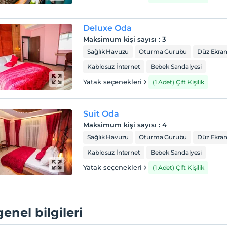
Deluxe Oda
Maksimum kişi sayısı
:
3
Sağlık Havuzu
Oturma Gurubu
Düz Ekran
Kablosuz İnternet
Bebek Sandalyesi
Yatak seçenekleri
(1 Adet) Çift Kişilik
Suit Oda
Maksimum kişi sayısı
:
4
Sağlık Havuzu
Oturma Gurubu
Düz Ekran
Kablosuz İnternet
Bebek Sandalyesi
Yatak seçenekleri
(1 Adet) Çift Kişilik
genel bilgileri