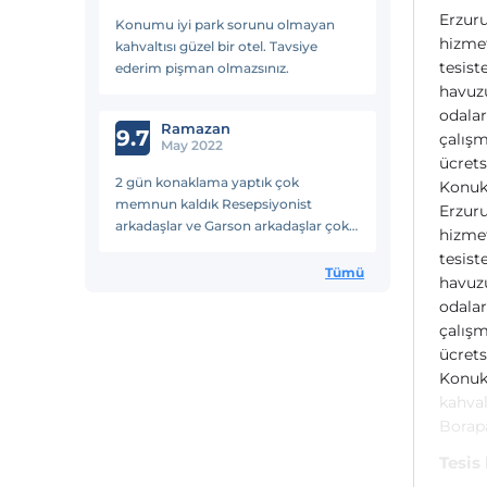
Erzuru
Konumu iyi park sorunu olmayan
hizmet
kahvaltısı güzel bir otel. Tavsiye
tesist
ederim pişman olmazsınız.
havuz
odalar
Ramazan
9.7
çalışm
May 2022
ücrets
2 gün konaklama yaptık çok
Konuk
memnun kaldık Resepsiyonist
Erzuru
arkadaşlar ve Garson arkadaşlar çok
hizmet
ilgiliydiler. Ayrıca Firdevs Hanıma çok
tesist
teşekkürler ilgilerinden dolayı.
Tümü
havuz
odalar
çalışm
ücrets
Konuk 
kahval
Borapa
Tesis