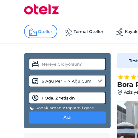
Oteller
Termal Oteller
Kayak 
Tesi
-
6 Ağu Per
7 Ağu Cum
Bora 
Aziziy
Konaklamanız toplam 1 gece
Ara