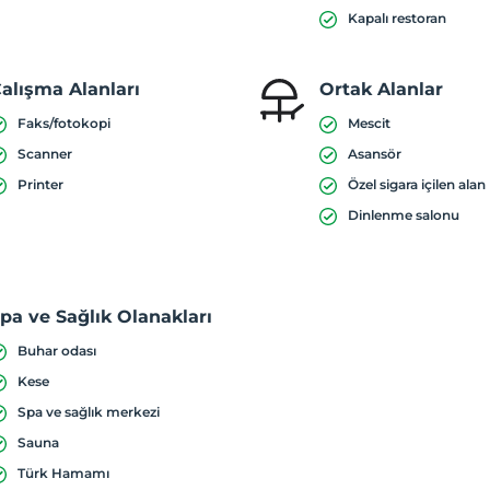
Kapalı restoran
alışma Alanları
Ortak Alanlar
Faks/fotokopi
Mescit
Scanner
Asansör
Printer
Özel sigara içilen alan
Dinlenme salonu
pa ve Sağlık Olanakları
Buhar odası
Kese
Spa ve sağlık merkezi
Sauna
Türk Hamamı