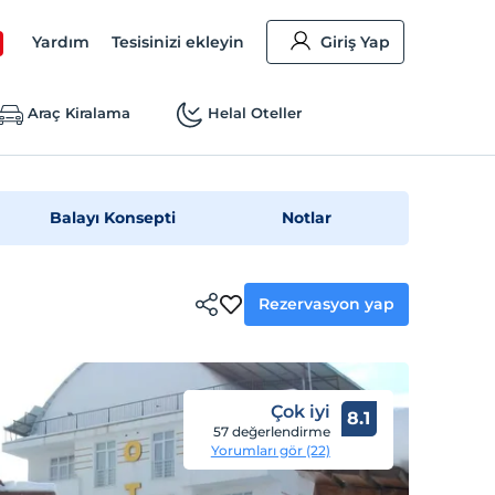
Yardım
Tesisinizi ekleyin
Giriş Yap
Araç Kiralama
Helal Oteller
Balayı Konsepti
Notlar
Rezervasyon yap
Çok iyi
8.1
57 değerlendirme
Yorumları gör (22)