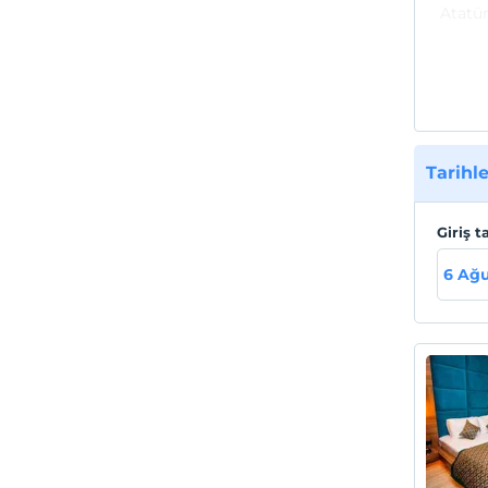
Atatür
Buhara
Hastan
Termin
Alanı 
Tarihle
Giriş t
6 Ağu