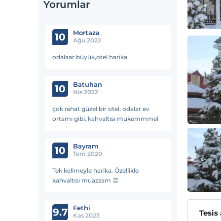
Yorumlar
Mortaza
10
Ağu 2022
odalaar büyük,otel harika
Batuhan
10
Nis 2022
çok rahat güzel bir otel, odalar ev
ortamı gibi. kahvaltısı mukemmmel
Bayram
10
Tem 2020
Tek kelimeyle harika. Özellikle
kahvaltısı muazzam 👏
Fethi
9.7
Tesis
Kas 2023