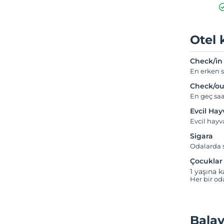
Otel 
Check/in
En erken s
Check/ou
En geç saa
Evcil Ha
Evcil hay
Sigara
Odalarda s
Çocuklar
1 yaşına k
Her bir od
Balay