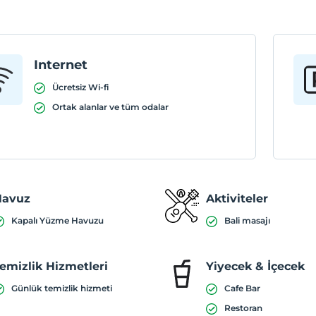
Internet
Ücretsiz Wi-fi
Ortak alanlar ve tüm odalar
Havuz
Aktiviteler
Kapalı Yüzme Havuzu
Bali masajı
emizlik Hizmetleri
Yiyecek & İçecek
Günlük temizlik hizmeti
Cafe Bar
Restoran