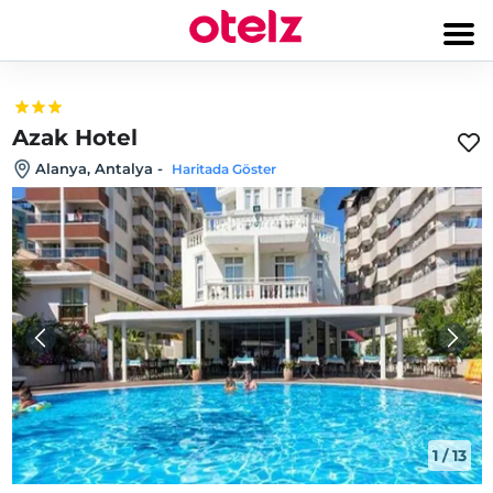
Azak Hotel
Alanya, Antalya
-
Haritada Göster
1
/
13