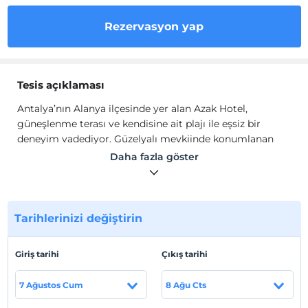
Rezervasyon yap
Tesis açıklaması
Antalya’nın Alanya ilçesinde yer alan Azak Hotel,
güneşlenme terası ve kendisine ait plajı ile eşsiz bir
deneyim vadediyor. Güzelyalı mevkiinde konumlanan
Azak Hotel, sade ve ferah stilde dekore edilen konaklama
Daha fazla göster
birimleriyle hizmet veriyor.
Tek Kişilik Oda, Standart Oda ve Deniz Manzaralı
Standart Oda olmak üzere çeşitli konaklama birimlerine
Tarihlerinizi değiştirin
sahip olan Azak Hotel’in tüm odalarında masa, ücretsiz
kablosuz internet, kasa, ücretsiz kozmetik ürünleri, duşlu
banyo, LCD televizyon, uydu yayını kanalları, klima,
Giriş tarihi
Çıkış tarihi
minibar, terlik, mobilyalı balkon, temizlik ürünleri ve
telefon bulunuyor.
7 Ağustos Cum
8 Ağu Cts