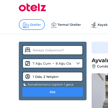
Oteller
Termal Oteller
Kayak 
Ayval
-
7 Ağu Cum
8 Ağu Cts
Cunda 
Konaklamanız toplam 1 gece
Ara