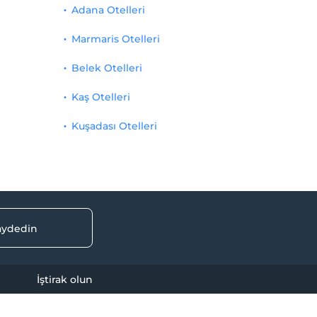
Adana Otelleri
Marmaris Otelleri
Belek Otelleri
Kaş Otelleri
Kuşadası Otelleri
kaydedin
İştirak olun