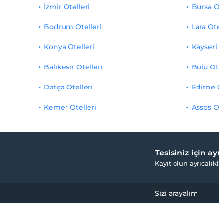
İzmir Otelleri
Bursa O
Bodrum Otelleri
Lara Ote
Konya Otelleri
Kayseri 
Balıkesir Otelleri
Bolu Ot
Datça Otelleri
Edirne 
Kemer Otelleri
Assos O
Tesisiniz için a
Kayıt olun ayrıcalıkl
Sizi arayalım