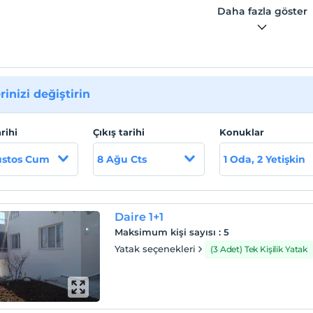
Daha fazla göster
rinizi değiştirin
arihi
Çıkış tarihi
Konuklar
ustos Cum
8 Ağu Cts
1 Oda, 2 Yetişkin
Daire 1+1
Maksimum kişi sayısı
:
5
Yatak seçenekleri
(3 Adet) Tek Kişilik Yatak