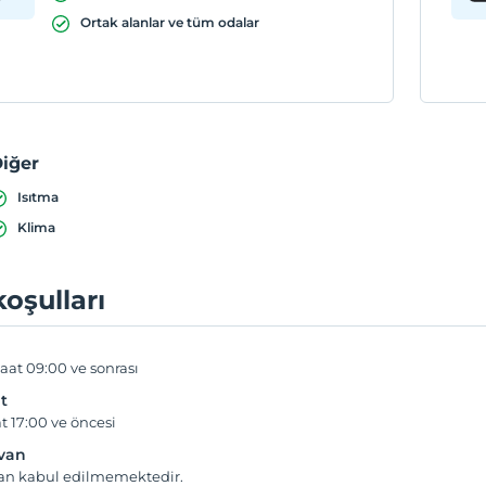
Ortak alanlar ve tüm odalar
iğer
Isıtma
Klima
koşulları
aat 09:00 ve sonrası
t
t 17:00 ve öncesi
yvan
van kabul edilmemektedir.