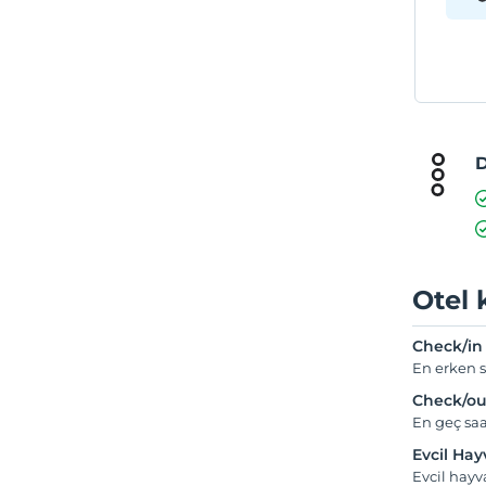
D
Otel 
Check/in
En erken s
Check/ou
En geç saa
Evcil Ha
Evcil hay