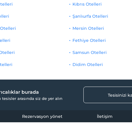
telleri
Kıbrıs Otelleri
lleri
Şanlıurfa Otelleri
Otelleri
Mersin Otelleri
elleri
Fethiye Otelleri
Otelleri
Samsun Otelleri
telleri
Didim Otelleri
yrıcalıklar burada
Tesisinizi 
ı tesisler arasında siz de yer alın
Rezervasyon yönet
İletişim