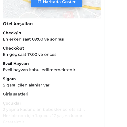
Haritada Göster
Otel koşulları
Check/in
En erken saat 09:00 ve sonrası
Check/out
En geç saat 17:00 ve öncesi
Evcil Hayvan
Evcil hayvan kabul edilmemektedir.
Sigara
Sigara içilen alanlar var
Giriş saatleri
Çocuklar
2 yaşına kadar olan bebekler ücretsizdir.
Her bir oda için 1. çocuk 17 yaşına kadar
ücretsizdir