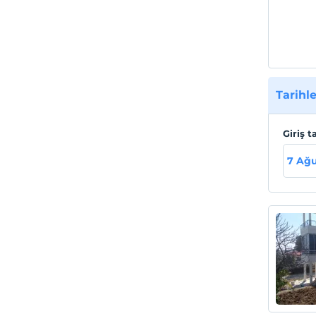
Tarihle
Giriş t
7 Ağ