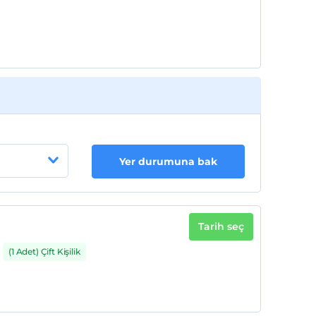
Her bir oda için 2. çocuk 17 yaşına kadar
ücretsizdir
Yer durumuna bak
Tarih seç
(1 Adet) Çift Kişilik