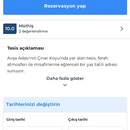
Rezervasyon yap
Müthiş
10.0
2 değerlendirme
Tesis açıklaması
Avşa Adası'nın Çınar Koyu'nda yer alan tesis, ferah
atmosferi ile misafirlerine eğlenceli bir yaz tatili adresi
sunuyor.
Avşa Denizatı'nda toplam 18 odasıyla hizmet veren tesis
Daha fazla göster
misafirlerine oda kahvaltı konaklama imkanı sunar. Tesis
ortak alanlarında ücretsiz internet ve otopark olanağı
mevcuttur.
Tarihlerinizi değiştirin
Tesis lokasyon bilgileri
Tesis, Balıkesir Avşa Adası'nda konumlanmaktadır.
Giriş tarihi
Çıkış tarihi