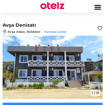
Avşa Denizatı
Avşa Adası, Balıkesir
-
Haritada Göster
1
/
10