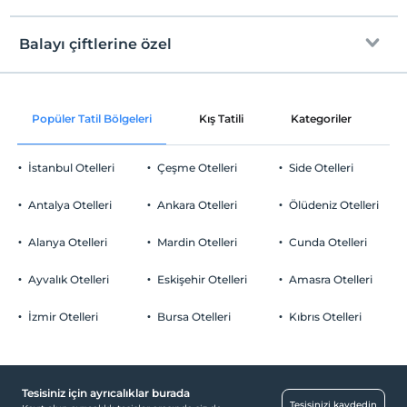
Internet
Kum plaj
Check/in
Ücretsiz Wi-fi
En erken saat 14:00 ve sonrası
Balayı çiftlerine özel
Kıyıda sığ deniz
Sadece ortak alanlar
Check/out
En geç saat 12:00 ve öncesi
Şezlong & Şemsiye
Odaya şarap ikramı
Evcil Hayvan
Popüler Tatil Bölgeleri
Kış Tatili
Kategoriler
P
Evcil hayvan kabul edilmemektedir.
A la carte restoranlarda öncelikli
Sigara
rezervasyon
İstanbul Otelleri
Çeşme Otelleri
Side Otelleri
Odalarda sigara içilmez
Otopark
Odaya meyve sepeti ikramı
Çocuklar
Antalya Otelleri
Ankara Otelleri
Ölüdeniz Otelleri
2 yaşına kadar olan bebekler ücretsizdir.
Ücretsiz Özel Otopark
Her bir oda için 6 yaşına kadar 1 çocuk ücretsizdir
Alanya Otelleri
Mardin Otelleri
Cunda Otelleri
Otopark (Tesis bünyesinde)
Ayvalık Otelleri
Eskişehir Otelleri
Amasra Otelleri
İzmir Otelleri
Bursa Otelleri
Kıbrıs Otelleri
Aktiviteler
Tavla
Ücretsiz
Tesisiniz için ayrıcalıklar burada
Tesisinizi kaydedin