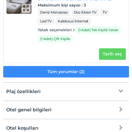
Maksimum kişi sayısı
:
3
Deniz Manzarası
Düz Ekran TV
TV
Led TV
Kablosuz İnternet
Yatak seçenekleri
(1 Adet) Tek Kişilik Yatak
(1 Adet) Çift Kişilik
Tarih seç
Tüm yorumlar (2)
Plaj özellikleri
Otel genel bilgileri
Plaja
100 metre mesafededir
Halka açık plaj
Otel koşulları