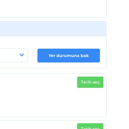
Yer durumuna bak
Tarih seç
Tarih seç