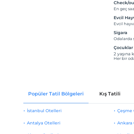
Check/ou
En geç saa
Evcil Ha
Evcil hay
Sigara
Odalarda s
Çocuklar
2 yaşına k
Her bir od
Popüler Tatil Bölgeleri
Kış Tatili
İstanbul Otelleri
Çeşme O
Antalya Otelleri
Ankara 