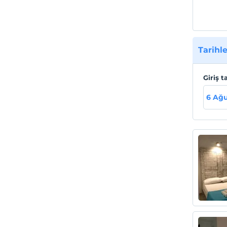
Tarihle
Giriş t
6 Ağu