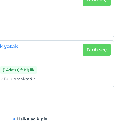
ik yatak
Tarih seç
(1 Adet) Çift Kişilik
Yatak Bulunmaktadır
Halka açık plaj