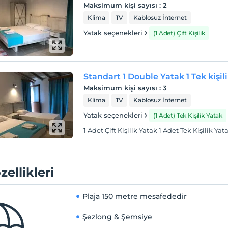
Maksimum kişi sayısı
:
2
Klima
TV
Kablosuz İnternet
Yatak seçenekleri
(1 Adet) Çift Kişilik
Standart 1 Double Yatak 1 Tek kişil
Maksimum kişi sayısı
:
3
Klima
TV
Kablosuz İnternet
Yatak seçenekleri
(1 Adet) Tek Kişilik Yatak
1 Adet Çift Kişilik Yatak 1 Adet Tek Kişilik 
zellikleri
Plaja
150 metre mesafededir
Şezlong & Şemsiye