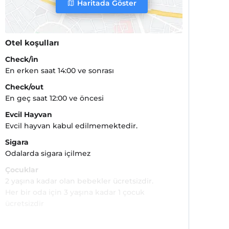
Haritada Göster
Otel koşulları
Check/in
En erken saat 14:00 ve sonrası
Check/out
En geç saat 12:00 ve öncesi
Evcil Hayvan
Evcil hayvan kabul edilmemektedir.
Sigara
Odalarda sigara içilmez
Çocuklar
2 yaşına kadar olan bebekler ücretsizdir.
Her bir oda için 3 yaşına kadar 1 çocuk
ücretsizdir