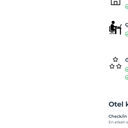
Ç
Ö
Otel 
Check/in
En erken s