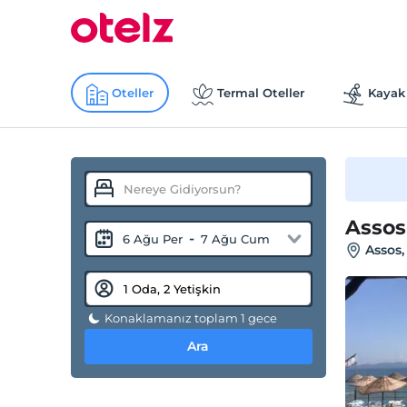
Oteller
Termal Oteller
Kayak 
Assos
-
6 Ağu Per
7 Ağu Cum
Assos,
Konaklamanız toplam 1 gece
Ara