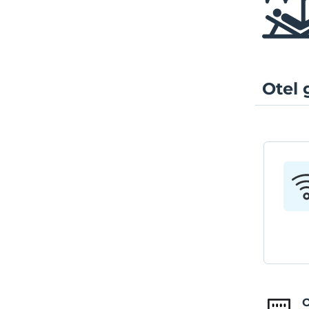
Otel 
O