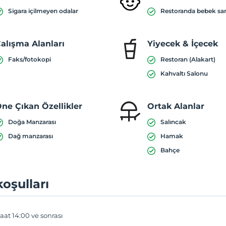
Sigara içilmeyen odalar
Restoranda bebek sa
alışma Alanları
Yiyecek & İçecek
Faks/fotokopi
Restoran (Alakart)
Kahvaltı Salonu
ne Çıkan Özellikler
Ortak Alanlar
Doğa Manzarası
Salıncak
Dağ manzarası
Hamak
Bahçe
koşulları
aat 14:00 ve sonrası