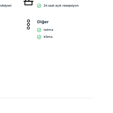
ndalyesi
24 saat açık resepsiyon
Diğer
Isıtma
Klima