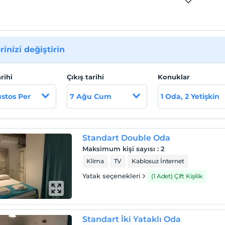
rinizi değiştirin
arihi
Çıkış tarihi
Konuklar
stos Per
7 Ağu Cum
1 Oda, 2 Yetişkin
Standart Double Oda
Maksimum kişi sayısı
:
2
Klima
TV
Kablosuz İnternet
Yatak seçenekleri
(1 Adet) Çift Kişilik
Standart İki Yataklı Oda