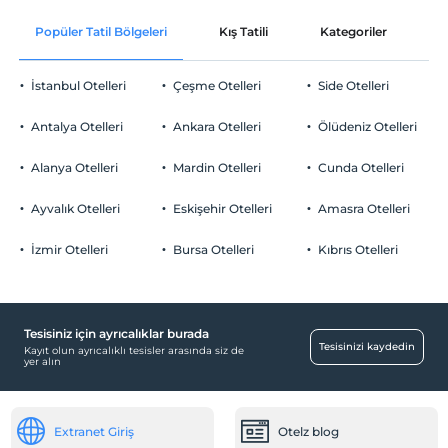
Ücretsiz Wi-fi
Odalarda sigara içilmez
En erken saat 12:00 ve sonrası
Popüler Tatil Bölgeleri
Kış Tatili
Kategoriler
P
Ortak alanlar ve tüm odalar
Check/out
Çocuklar
En geç saat 14:00 ve öncesi
2 yaşına kadar olan bebekler ücretsizdir.
Tesisin ücretsiz çocuk politkası yoktur
İstanbul Otelleri
Çeşme Otelleri
Side Otelleri
Evcil Hayvan
Evcil hayvan kabul edilmemektedir.
Antalya Otelleri
Ankara Otelleri
Ölüdeniz Otelleri
Sigara
Odalarda sigara içilmez
Alanya Otelleri
Mardin Otelleri
Cunda Otelleri
Otopark
Çocuklar
2 yaşına kadar olan bebekler ücretsizdir.
Ücretsiz Halka Açık Otopark
Ayvalık Otelleri
Eskişehir Otelleri
Amasra Otelleri
Tesisin ücretsiz çocuk politkası yoktur
Otopark (Tesis disinda)
İzmir Otelleri
Bursa Otelleri
Kıbrıs Otelleri
Tesisiniz için ayrıcalıklar burada
Diğer
Tesisinizi kaydedin
Kayıt olun ayrıcalıklı tesisler arasında siz de
yer alın
Isıtma
Klima
Extranet Giriş
Otelz blog