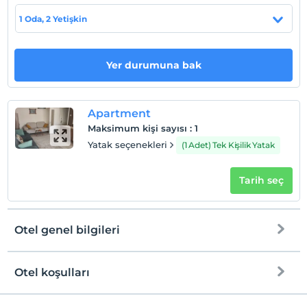
bekliyor.
1 Oda, 2 Yetişkin
Tesis lokasyon bilgileri
Yalıova Çiftlikköy' de bulunmaktadır.
Yer durumuna bak
Haritada Göster
Apartment
Maksimum kişi sayısı
:
1
Yatak seçenekleri
(1 Adet) Tek Kişilik Yatak
Otel koşulları
Tarih seç
Check/in
En erken saat 12:00 ve sonrası
Check/out
Otel genel bilgileri
En geç saat 14:00 ve öncesi
Evcil Hayvan
Otel koşulları
Evcil hayvan kabul edilmemektedir.
Internet
Sigara
Check/in