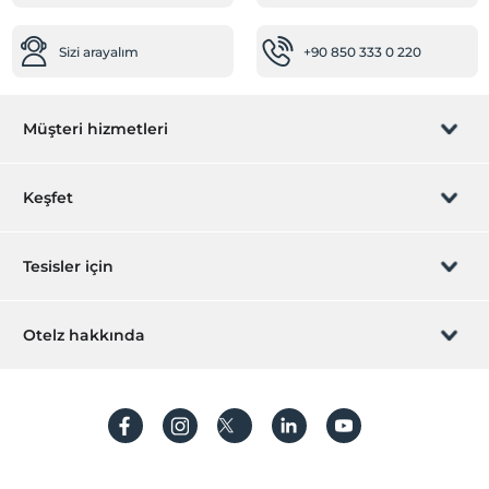
Sizi arayalım
+90 850 333 0 220
Müşteri hizmetleri
Rezervasyon yönet
Keşfet
Sizi arayalım
Hediye Kart
Tesisler için
İştirak olun
ZPara Nedir?
Hemen tesisinizi ekleyin
Otelz hakkında
İletişim
Üye girişi
Villa/Daire ekleyin
Hakkımızda
Sıkça sorulan sorular
Hesap oluştur
Sürdürülebilirlik
Kişisel Verilerin Korunması