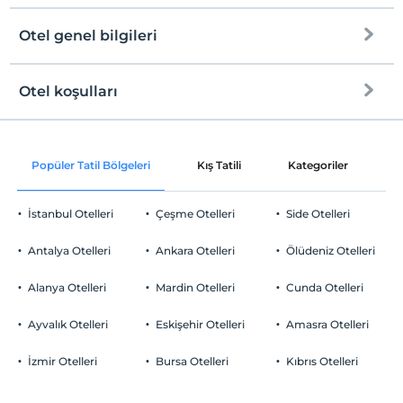
Otel genel bilgileri
Plaja
100 metre mesafededir
Halka açık plaj
Otel koşulları
Internet
Check/in
Ücretsiz Wi-fi
En erken saat 13:00 ve sonrası
Popüler Tatil Bölgeleri
Kış Tatili
Kategoriler
P
Ortak alanlar ve tüm odalar
Check/out
En geç saat 11:00 ve öncesi
İstanbul Otelleri
Çeşme Otelleri
Side Otelleri
Evcil Hayvan
Evcil hayvan kabul edilmemektedir.
Antalya Otelleri
Ankara Otelleri
Ölüdeniz Otelleri
Sigara
Odalarda sigara içilmez
Alanya Otelleri
Mardin Otelleri
Cunda Otelleri
Otopark
Çocuklar
2 yaşına kadar olan bebekler ücretsizdir.
Ücretsiz Özel Otopark
Ayvalık Otelleri
Eskişehir Otelleri
Amasra Otelleri
Her bir oda için 1. çocuk 12 yaşına kadar ücretsizdir
Otopark (Tesis bünyesinde)
Her bir oda için 2. çocuk 12 yaşına kadar ücretsizdir
İzmir Otelleri
Bursa Otelleri
Kıbrıs Otelleri