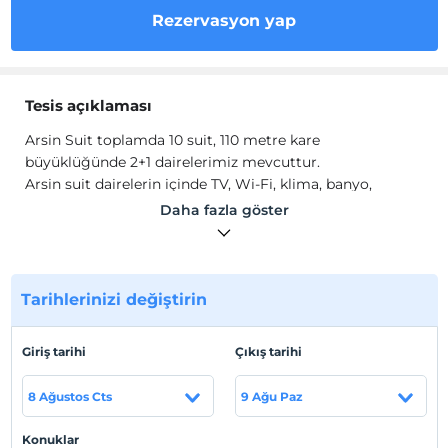
Rezervasyon yap
Tesis açıklaması
Arsin Suit toplamda 10 suit, 110 metre kare
büyüklüğünde 2+1 dairelerimiz mevcuttur.
Arsin suit dairelerin içinde TV, Wi-Fi, klima, banyo,
mutfak ve mutfak eşyaları mevcuttur.
Daha fazla göster
Tesis lokasyon bilgileri
Tesis, Trabzon Arsin ilçesinde bulunmaktadır.
Tarihlerinizi değiştirin
Sahil
Sahile 100 metre uzaklıktadır.
Giriş tarihi
Çıkış tarihi
8 Ağustos Cts
9 Ağu Paz
Haritada Göster
Konuklar