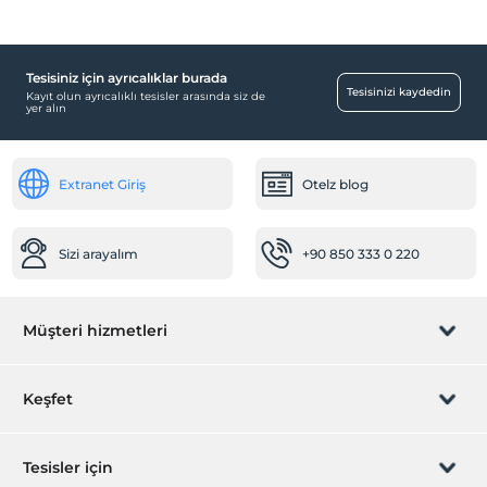
Tesisiniz için ayrıcalıklar burada
Havuz
Tesisinizi kaydedin
Kayıt olun ayrıcalıklı tesisler arasında siz de
yer alın
Açık Yüzme Havuzu
Yiyecek & İçecek
Extranet Giriş
Otelz blog
Havuz Bar
Sizi arayalım
+90 850 333 0 220
Müşteri hizmetleri
Rezervasyon yönet
Keşfet
Sizi arayalım
Hediye Kart
Tesisler için