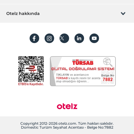
İştirak olun
ZPara Nedir?
Hemen tesisinizi ekleyin
Otelz hakkında
İletişim
Üye girişi
Villa/Daire ekleyin
Hakkımızda
Sıkça sorulan sorular
Hesap oluştur
Sürdürülebilirlik
Kişisel Verilerin Korunması
Koşullar ve şartlar
İşlem rehberi
Aydınlatma metni
Gizlilik politikaları
Yasal bilgiler
Çerez politikamız
Copyright 2012-2026 otelz.com. Tüm hakları saklıdır.
Domestic Turizm Seyahat Acentası - Belge No:7882