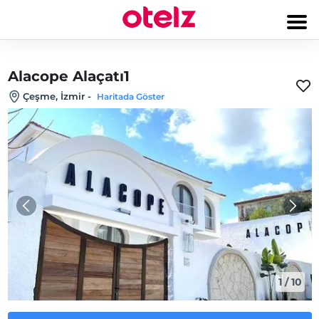
Alacope Alaçatı1
Çeşme, İzmir
-
Haritada Göster
1
/
10