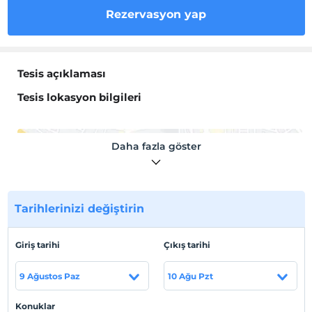
Rezervasyon yap
Tesis açıklaması
Tesis lokasyon bilgileri
Daha fazla göster
Haritada Göster
Tarihlerinizi değiştirin
Otel koşulları
Giriş tarihi
Çıkış tarihi
Check/in
En erken saat 14:00 ve sonrası
9 Ağustos Paz
10 Ağu Pzt
Check/out
En geç saat 12:00 ve öncesi
Konuklar