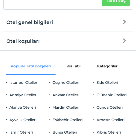
Tarih seç
Otel genel bilgileri
Otel koşulları
Internet
Check/in
Ücretsiz Wi-fi
En erken saat 14:00 ve sonrası
Popüler Tatil Bölgeleri
Kış Tatili
Kategoriler
P
Ortak alanlar ve tüm odalar
Check/out
En geç saat 12:00 ve öncesi
İstanbul Otelleri
Çeşme Otelleri
Side Otelleri
Evcil Hayvan
Evcil hayvan kabul edilmemektedir.
Antalya Otelleri
Ankara Otelleri
Ölüdeniz Otelleri
Sigara
Odalarda sigara içilmez
Alanya Otelleri
Mardin Otelleri
Cunda Otelleri
Otopark
Çocuklar
2 yaşına kadar olan bebekler ücretsizdir.
Ücretsiz Halka Açık Otopark
Ayvalık Otelleri
Eskişehir Otelleri
Amasra Otelleri
Her bir oda için 5 yaşına kadar 1 çocuk ücretsizdir
Otopark (Tesis disinda)
İzmir Otelleri
Bursa Otelleri
Kıbrıs Otelleri