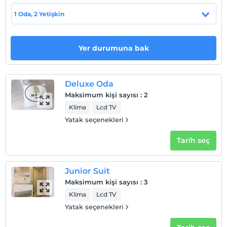
Evcil Hayvan
1 Oda, 2 Yetişkin
Evcil hayvan kabul edilmemektedir.
Sigara
Odalarda sigara içilmez
Yer durumuna bak
Çocuklar
2 yaşına kadar olan bebekler ücretsizdir.
Deluxe Oda
Her bir oda için 5 yaşına kadar 1 çocuk ücretsizdir
Maksimum kişi sayısı
:
2
Klima
Lcd TV
Yatak seçenekleri
Tarih seç
Junior Suit
Maksimum kişi sayısı
:
3
Klima
Lcd TV
Yatak seçenekleri