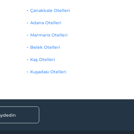
Çanakkale Otelleri
Adana Otelleri
Marmaris Otelleri
Belek Otelleri
Kaş Otelleri
Kuşadası Otelleri
kaydedin