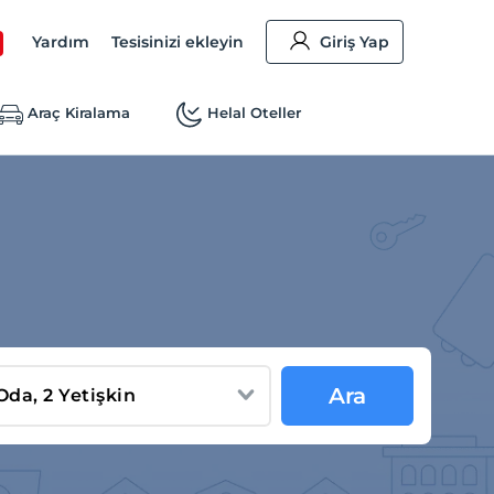
Yardım
Tesisinizi ekleyin
Giriş Yap
Araç Kiralama
Helal Oteller
Ara