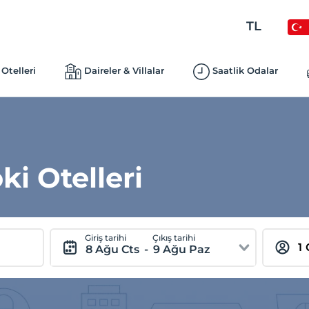
TL
Otelleri
Daireler & Villalar
Saatlik Odalar
i Otelleri
Giriş tarihi
Çıkış tarihi
8 Ağu Cts
-
9 Ağu Paz