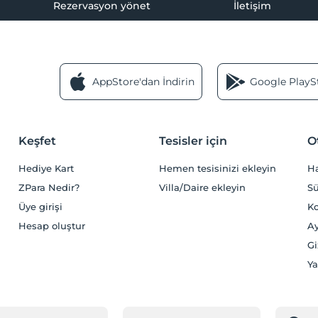
Rezervasyon yönet
İletişim
AppStore'dan İndirin
Google PlaySt
Keşfet
Tesisler için
O
Hediye Kart
Hemen tesisinizi ekleyin
H
ZPara Nedir?
Villa/Daire ekleyin
Sü
Üye girişi
Ko
Hesap oluştur
Ay
Gi
Ya