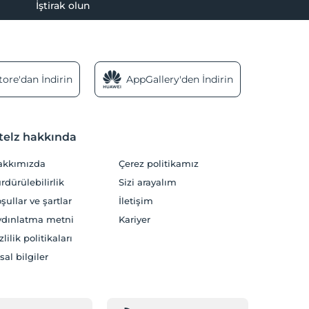
İştirak olun
ore'dan İndirin
AppGallery'den İndirin
telz hakkında
akkımızda
Çerez politikamız
rdürülebilirlik
Sizi arayalım
şullar ve şartlar
İletişim
dınlatma metni
Kariyer
zlilik politikaları
sal bilgiler