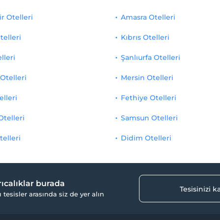
r Otelleri
Amasra Otelleri
telleri
Kıbrıs Otelleri
lleri
Şanlıurfa Otelleri
Otelleri
Mersin Otelleri
elleri
Fethiye Otelleri
Otelleri
Samsun Otelleri
telleri
Didim Otelleri
yrıcalıklar burada
Tesisinizi 
ı tesisler arasında siz de yer alın