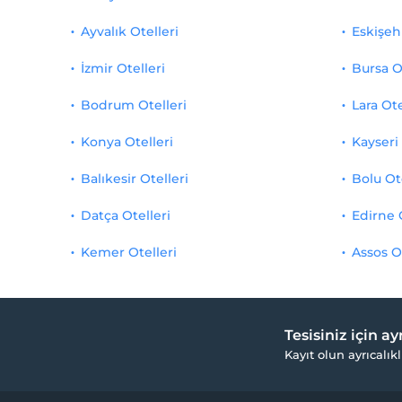
Ayvalık Otelleri
Eskişehi
İzmir Otelleri
Bursa O
Bodrum Otelleri
Lara Ote
Konya Otelleri
Kayseri 
Balıkesir Otelleri
Bolu Ot
Datça Otelleri
Edirne 
Kemer Otelleri
Assos O
Tesisiniz için a
Kayıt olun ayrıcalıkl