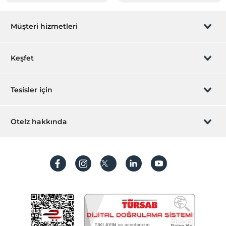
Müşteri hizmetleri
Rezervasyon yönet
Keşfet
Sizi arayalım
Hediye Kart
Tesisler için
İştirak olun
ZPara Nedir?
Hemen tesisinizi ekleyin
Otelz hakkında
İletişim
Üye girişi
Villa/Daire ekleyin
Hakkımızda
Sıkça sorulan sorular
Hesap oluştur
Sürdürülebilirlik
Kişisel Verilerin Korunması
Koşullar ve şartlar
İşlem rehberi