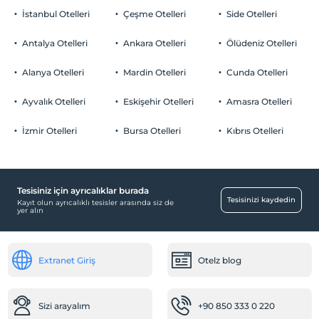
İstanbul Otelleri
Çeşme Otelleri
Side Otelleri
Antalya Otelleri
Ankara Otelleri
Ölüdeniz Otelleri
Alanya Otelleri
Mardin Otelleri
Cunda Otelleri
Ayvalık Otelleri
Eskişehir Otelleri
Amasra Otelleri
İzmir Otelleri
Bursa Otelleri
Kıbrıs Otelleri
Tesisiniz için ayrıcalıklar burada
Tesisinizi kaydedin
Kayıt olun ayrıcalıklı tesisler arasında siz de
yer alın
Extranet Giriş
Otelz blog
Sizi arayalım
+90 850 333 0 220