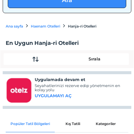
Ara
Ana sayfa
Haenam Otelleri
Hanja-ri Otelleri
En Uygun Hanja-ri Otelleri
Sırala
Uygulamada devam et
Seyahatlerinizi rezerve edip yönetmenin en
kolay yolu
UYGULAMAYI AÇ
Popüler Tatil Bölgeleri
Kış Tatili
Kategoriler
P