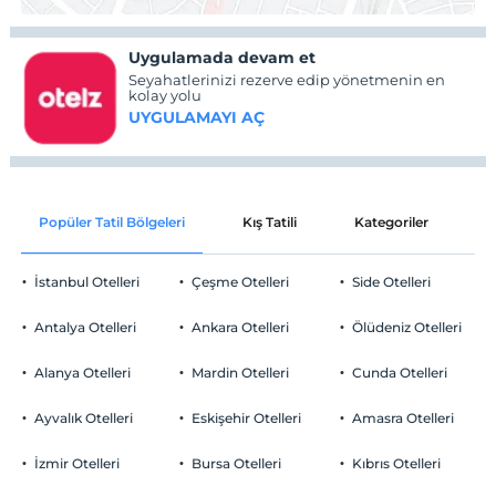
Uygulamada devam et
Seyahatlerinizi rezerve edip yönetmenin en
kolay yolu
UYGULAMAYI AÇ
Popüler Tatil Bölgeleri
Kış Tatili
Kategoriler
P
İstanbul Otelleri
Çeşme Otelleri
Side Otelleri
Antalya Otelleri
Ankara Otelleri
Ölüdeniz Otelleri
Alanya Otelleri
Mardin Otelleri
Cunda Otelleri
Ayvalık Otelleri
Eskişehir Otelleri
Amasra Otelleri
İzmir Otelleri
Bursa Otelleri
Kıbrıs Otelleri