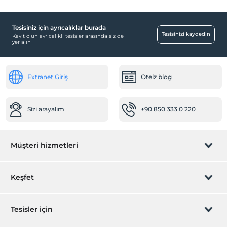
Tesisiniz için ayrıcalıklar burada
Tesisinizi kaydedin
Kayıt olun ayrıcalıklı tesisler arasında siz de
yer alın
Extranet Giriş
Otelz blog
Sizi arayalım
+90 850 333 0 220
Müşteri hizmetleri
Rezervasyon yönet
Keşfet
Sizi arayalım
Hediye Kart
Tesisler için
İştirak olun