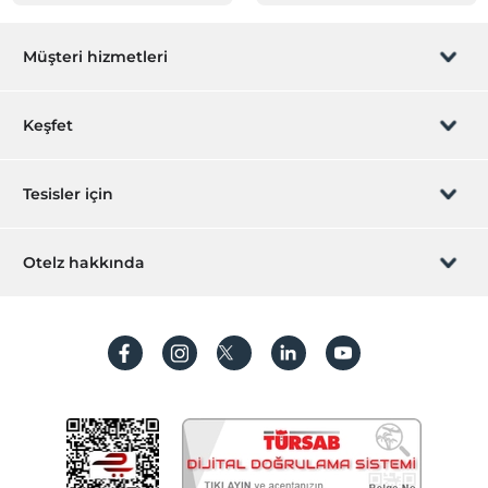
Müşteri hizmetleri
Rezervasyon yönet
Keşfet
Sizi arayalım
Hediye Kart
Tesisler için
İştirak olun
ZPara Nedir?
Hemen tesisinizi ekleyin
Otelz hakkında
İletişim
Üye girişi
Villa/Daire ekleyin
Hakkımızda
Sıkça sorulan sorular
Hesap oluştur
Sürdürülebilirlik
Kişisel Verilerin Korunması
Koşullar ve şartlar
İşlem rehberi