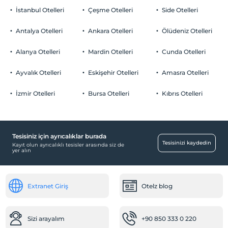
İstanbul Otelleri
Çeşme Otelleri
Side Otelleri
Antalya Otelleri
Ankara Otelleri
Ölüdeniz Otelleri
Alanya Otelleri
Mardin Otelleri
Cunda Otelleri
Ayvalık Otelleri
Eskişehir Otelleri
Amasra Otelleri
İzmir Otelleri
Bursa Otelleri
Kıbrıs Otelleri
Tesisiniz için ayrıcalıklar burada
Tesisinizi kaydedin
Kayıt olun ayrıcalıklı tesisler arasında siz de
yer alın
Extranet Giriş
Otelz blog
Sizi arayalım
+90 850 333 0 220