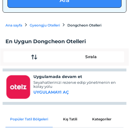
Ara
Ana sayfa
Gyeongju Otelleri
Dongcheon Otelleri
En Uygun Dongcheon Otelleri
Sırala
Uygulamada devam et
Seyahatlerinizi rezerve edip yönetmenin en
kolay yolu
UYGULAMAYI AÇ
Popüler Tatil Bölgeleri
Kış Tatili
Kategoriler
P