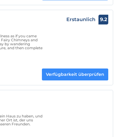
Erstaunlich
9.2
alness as if you came
y Fairy Chimneys and
day by wandering
ture, and then complete
Verfügbarkeit überprüfen
ein Haus zu haben, und
r Ort ist, der uns
unseren Freunden.