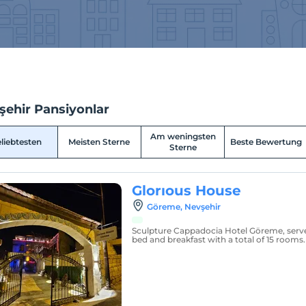
şehir Pansiyonlar
Am weningsten
liebtesten
Meisten Sterne
Beste Bewertung
Sterne
Glorıous House
Göreme, Nevşehir
Sculpture Cappadocia Hotel Göreme, serve
bed and breakfast with a total of 15 rooms.