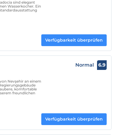
docia sind elegant
inen Wasserkocher. Ein
 Standardausstattung
Verfügbarkeit überprüfen
Normal
6.9
 von Nevşehir an einem
m Regierungsgebäude
saubere, komfortable
nserem freundlichen
Verfügbarkeit überprüfen