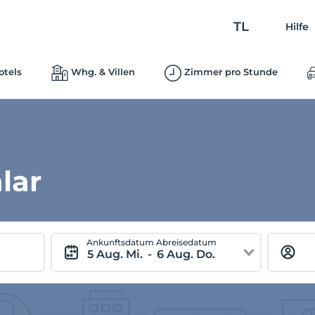
TL
Hilfe
otels
Whg. & Villen
Zimmer pro Stunde
lar
Ankunftsdatum
Abreisedatum
5 Aug. Mi.
-
6 Aug. Do.