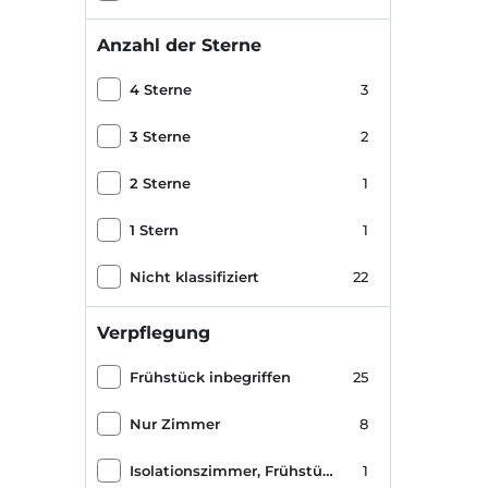
Anzahl der Sterne
4 Sterne
3
3 Sterne
2
2 Sterne
1
1 Stern
1
Nicht klassifiziert
22
Verpflegung
Frühstück inbegriffen
25
Nur Zimmer
8
Isolationszimmer, Frühstück inbegriffen
1