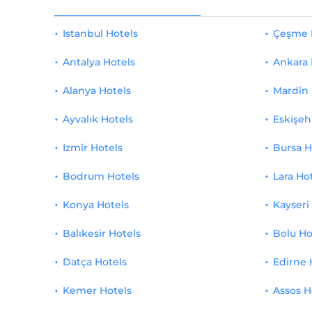
Willkommensservice
2
Villa
1
Istanbul Hotels
Çeşme 
Freibad
1
Penthouse
1
Antalya Hotels
Ankara 
Hallenbad
1
Zwillingswirtschaft
1
Alanya Hotels
Mardin 
Spa- und Wellnesscenter
1
Suite, Doppelbett
1
Ayvalık Hotels
Eskişeh
Massage
1
Deluxe-Suite - Doppelbett
1
Izmir Hotels
Bursa H
Kinderfreundlich
1
Bodrum Hotels
Präsidentensuite
1
Lara Ho
Haustierfreundlich
1
Konya Hotels
Kayseri
Superior Familienzimmer
1
Shuttle-Service zum Strand
1
Balıkesir Hotels
Bolu Ho
Winziges Haus
1
Öffentlicher Strand
1
Datça Hotels
Edirne 
Sandstrand
1
Kemer Hotels
Assos H
Sand/Kies gemischter Strand
1