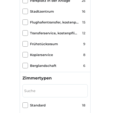
Parkplatz in der Anlage
25
Stadtzentrum
16
Flughafentransfer, kostenpflichtig
15
Transferservice, kostenpflichtig
12
Frühstücksraum
9
Kopierservice
8
Berglandschaft
6
Spa / Wellnesscenter
6
Zimmertypen
Umweltfreundlich
5
Alkoholfrei
4
Standard
18
Parken (außerhalb des Geländes)
4