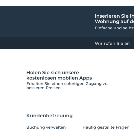
Strandbar
1
Inserieren Sie Ih
Wohnung auf de
Design-Hotel
1
Einfache und selb
Schwimmkurs
1
Wir rufen Sie an
Vitamin Riegel
1
Boutique
1
Holen Sie sich unsere
Optische Brille
1
kostenlosen mobilen Apps
Erhalten Sie einen sofortigen Zugang zu
Fotograf
1
besseren Preisen
Florist
1
Leder
1
Kundenbetreuung
Mini Hocker
1
Buchung verwalten
Häufig gestellte Fragen