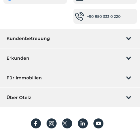
+90 850 333 0 220
Kundenbetreuung
Buchung verwalten
Erkunden
Wir rufen Sie an
Geschenkgutschein
Für Immobilien
Werden Sie ein Partner
Was ist ZMoney?
Ihr Hotel auflisten
Über Otelz
Kontakt
Mitglieder Anmeldung
Ihre Villa/ Wohnung auflisten
Über uns
Häufig gestellte Fragen
Konto erstellen
Nachhaltigkeit
Schutz von personenbezogenen Daten