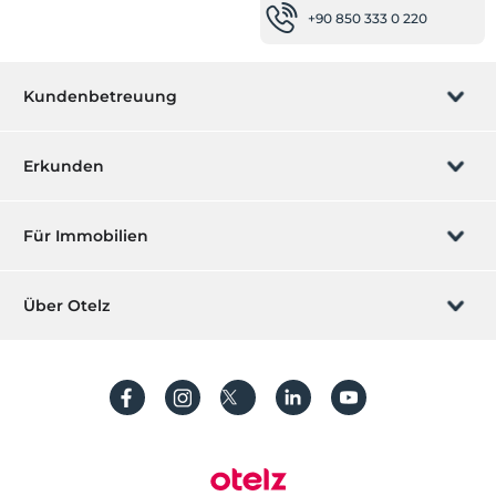
+90 850 333 0 220
Kundenbetreuung
Buchung verwalten
Erkunden
Wir rufen Sie an
Geschenkgutschein
Für Immobilien
Werden Sie ein Partner
Was ist ZMoney?
Ihr Hotel auflisten
Über Otelz
Kontakt
Mitglieder Anmeldung
Ihre Villa/ Wohnung auflisten
Über uns
Häufig gestellte Fragen
Konto erstellen
Nachhaltigkeit
Schutz von personenbezogenen Daten
Bedingungen und Konditionen